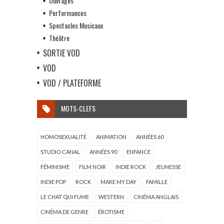
Ouvrages
Performances
Spectacles Musicaux
Théâtre
SORTIE VOD
VOD
VOD / PLATEFORME
MOTS-CLEFS
HOMOSEXUALITÉ
ANIMATION
ANNÉES 60
STUDIO CANAL
ANNÉES 90
ENFANCE
FÉMINISME
FILM NOIR
INDIE ROCK
JEUNESSE
INDIE POP
ROCK
MAKE MY DAY
FAMILLE
LE CHAT QUI FUME
WESTERN
CINÉMA ANGLAIS
CINÉMA DE GENRE
ÉROTISME