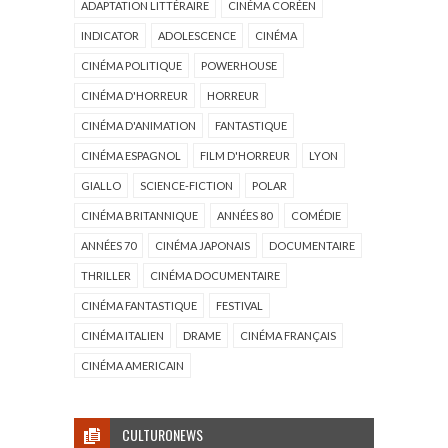
ADAPTATION LITTÉRAIRE
CINÉMA CORÉEN
INDICATOR
ADOLESCENCE
CINÉMA
CINÉMA POLITIQUE
POWERHOUSE
CINÉMA D'HORREUR
HORREUR
CINÉMA D'ANIMATION
FANTASTIQUE
CINÉMA ESPAGNOL
FILM D'HORREUR
LYON
GIALLO
SCIENCE-FICTION
POLAR
CINÉMA BRITANNIQUE
ANNÉES 80
COMÉDIE
ANNÉES 70
CINÉMA JAPONAIS
DOCUMENTAIRE
THRILLER
CINÉMA DOCUMENTAIRE
CINÉMA FANTASTIQUE
FESTIVAL
CINÉMA ITALIEN
DRAME
CINÉMA FRANÇAIS
CINÉMA AMERICAIN
CULTURONEWS