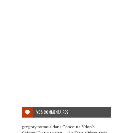
VOS COMMENTAIRES
gregory tarmoul
dans
Concours Sidonis
Calysta/Culturopoing – « Le Train sifflera trois