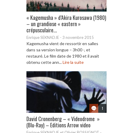
« Kagemusha » d’Akira Kurosawa (1980)
– un grandiose « eastern »
crépusculaire...
Enrique SEKNADJE
-
3 novembre 2015
Kagemusha vient de ressortir en salles
dans sa version longue – 3h00 -, et
restauré. Le film date de 1980 et il avait
obtenu cette ann...
Lire la suite
1
David Cronenberg – « Videodrome »
(Blu-Ray) – Editions Arrow video
Enrique SEKNADJE et Olivier ROSSIGNOT
-