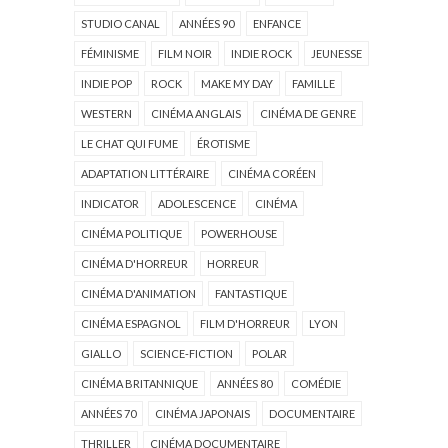
STUDIO CANAL
ANNÉES 90
ENFANCE
FÉMINISME
FILM NOIR
INDIE ROCK
JEUNESSE
INDIE POP
ROCK
MAKE MY DAY
FAMILLE
WESTERN
CINÉMA ANGLAIS
CINÉMA DE GENRE
LE CHAT QUI FUME
ÉROTISME
ADAPTATION LITTÉRAIRE
CINÉMA CORÉEN
INDICATOR
ADOLESCENCE
CINÉMA
CINÉMA POLITIQUE
POWERHOUSE
CINÉMA D'HORREUR
HORREUR
CINÉMA D'ANIMATION
FANTASTIQUE
CINÉMA ESPAGNOL
FILM D'HORREUR
LYON
GIALLO
SCIENCE-FICTION
POLAR
CINÉMA BRITANNIQUE
ANNÉES 80
COMÉDIE
ANNÉES 70
CINÉMA JAPONAIS
DOCUMENTAIRE
THRILLER
CINÉMA DOCUMENTAIRE