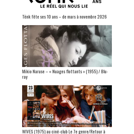
Tënk fête ses 10 ans – de mars à novembre 2026
Mikio Naruse – « Nuages flottants » (1955) / Blu-
ray
WIVES (1975) au ciné-club Le 7e genre/Retour à