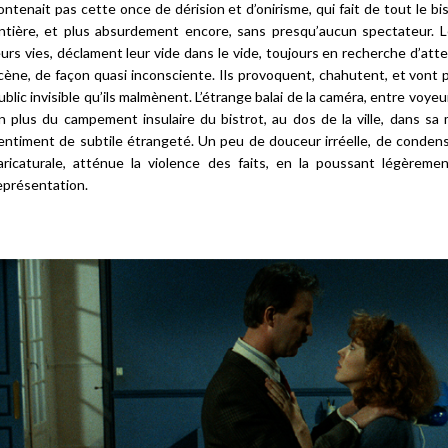
ontenait pas cette once de dérision et d’onirisme, qui fait de tout le bis
ntière, et plus absurdement encore, sans presqu’aucun spectateur. L
eurs vies, déclament leur vide dans le vide, toujours en recherche d’att
cène, de façon quasi inconsciente. Ils provoquent, chahutent, et vont pi
ublic invisible qu’ils malmènent. L’étrange balai de la caméra, entre voye
n plus du campement insulaire du bistrot, au dos de la ville, dans s
entiment de subtile étrangeté. Un peu de douceur irréelle, de condensa
aricaturale, atténue la violence des faits, en la poussant légèreme
eprésentation.