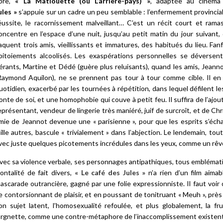
pre,
« La Matiouette (ou L’arrière-pays) »
, adaptée au ciném
ules »
s’appuie sur un cadre un peu semblable : l’enfermement provincial
éussite, le racornissement malveillant… C’est un récit court et ram
oncentre en l’espace d’une nuit, jusqu’au petit matin du jour suivant,
aquent trois amis, vieillissants et immatures, des habitués du lieu. F
pitoiements alcoolisés. Les exaspérations personnelles se déversen
érants, Martine et Dédé (guère plus reluisants), quand les amis, Jeanno
Raymond Aquilon), ne se prennent pas tour à tour comme cible. Il en 
uotidien, exacerbé par les tournées à répétition, dans lequel défilent les
onte de soi, et une homophobie qui couve à petit feu. Il suffira de l’ajo
eprésentant, vendeur de lingerie très maniéré, juif de surcroît, et de Chr
mie de Jeannot devenue une « parisienne », pour que les esprits s’écha
ille autres, bascule « trivialement » dans l’abjection. Le lendemain, to
vec juste quelques picotements incrédules dans les yeux, comme un rêve
vec sa violence verbale, ses personnages antipathiques, tous embléma
rontalité de fait divers,
« Le café des Jules »
n’a rien d’un film aimab
ascarade outrancière, gagné par une folie expressionniste. Il faut vo
e contorsionnant de plaisir, et en poussant de tonitruant « Meuh », près d
on sujet latent, l’homosexualité refoulée, et plus globalement, la fru
orgnette, comme une contre-métaphore de l’inaccomplissement existentiel,