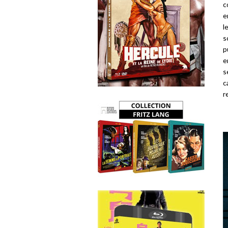
c
e
l
s
p
e
s
c
r