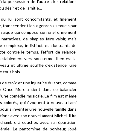
à la possession de l’autre ; les relations
 du désir et de l’amitié…
 qui lui sont concomitants, et finement
e, transcendent les « genres » sexuels par
la mosaïque qui compose son environnement
arratives, de simples faire-valoir, mais
 complexe, indistinct et fluctuant, de
e contre le temps, l’effort de relance,
luctablement vers son terme. Il en est la
uveau et ultime souffle d’existence, une
de tout bois.
s de croix et une injustice du sort, comme
« Once More » tient dans ce balancier
, d’une comédie musicale. Le film est même
 colorés, qui évoquent à nouveau l’ami
 pour s’inventer une nouvelle famille dans
ions avec son nouvel amant Michel. Il ira
e chambre à coucher, avec sa répartition
rcérale. Le pantomime de bonheur, joué