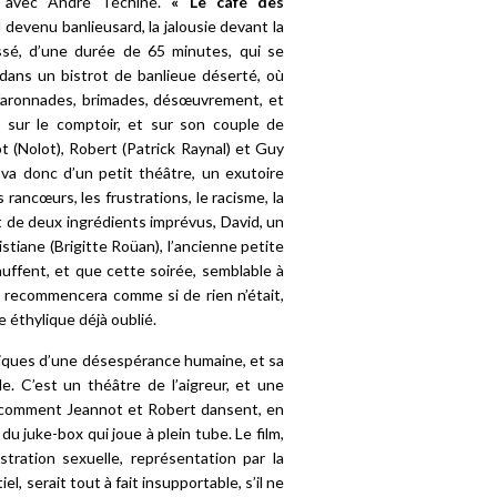
a avec André Téchiné.
« Le café des
 devenu banlieusard, la jalousie devant la
assé, d’une durée de 65 minutes, qui se
 dans un bistrot de banlieue déserté, où
anfaronnades, brimades, désœuvrement, et
t sur le comptoir, et sur son couple de
t (Nolot), Robert (Patrick Raynal) et Guy
va donc d’un petit théâtre, un exutoire
 rancœurs, les frustrations, le racisme, la
ut de deux ingrédients imprévus, David, un
istiane (Brigitte Roüan), l’ancienne petite
uffent, et que cette soirée, semblable à
ut recommencera comme si de rien n’était,
 éthylique déjà oublié.
tiques d’une désespérance humaine, et sa
le. C’est un théâtre de l’aigreur, et une
ir comment Jeannot et Robert dansent, en
u juke-box qui joue à plein tube. Le film,
stration sexuelle, représentation par la
 serait tout à fait insupportable, s’il ne