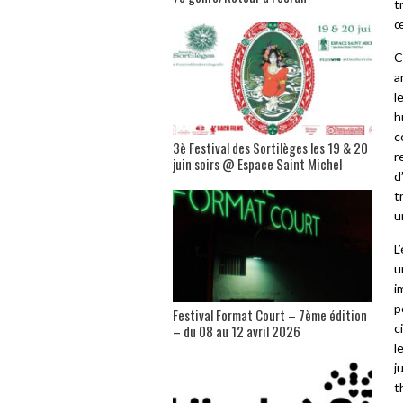
t
œ
C
a
l
h
c
3è Festival des Sortilèges les 19 & 20
r
juin soirs @ Espace Saint Michel
d
t
u
L
u
i
p
Festival Format Court – 7ème édition
c
– du 08 au 12 avril 2026
l
j
t