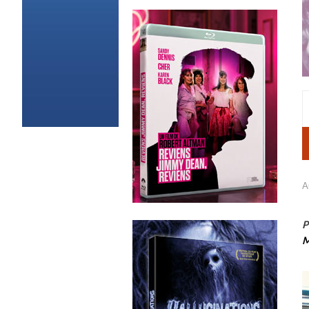
A
P
M