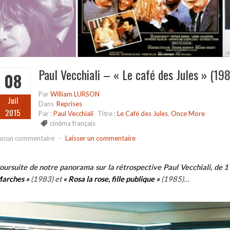
Paul Vecchiali – « Le café des Jules » (19
08
Par
William LURSON
Juil
Dans
Reprises
2015
Par :
Paul Vecchiali
Titre :
Le Café des Jules
,
Once More
cinéma français
ucun commentaire
-
Laisser un commentaire
oursuite de notre panorama sur la rétrospective Paul Vecchiali, de
arches »
(1983) et
« Rosa la rose, fille publique »
(1985)…