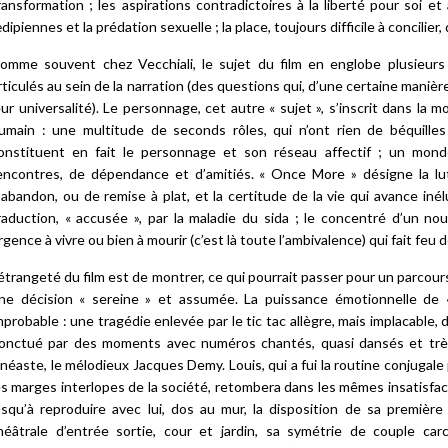
ransformation ; les aspirations contradictoires à la liberté pour soi et 
dipiennes et la prédation sexuelle ; la place, toujours difficile à concilier,
omme souvent chez Vecchiali, le sujet du film en englobe plusieurs
rticulés au sein de la narration (des questions qui, d’une certaine manièr
eur universalité). Le personnage, cet autre « sujet », s’inscrit dans 
umain : une multitude de seconds rôles, qui n’ont rien de béquilles n
onstituent en fait le personnage et son réseau affectif ; un monde
encontres, de dépendance et d’amitiés. « Once More » désigne la lutt
’abandon, ou de remise à plat, et la certitude de la vie qui avance iné
raduction, « accusée », par la maladie du sida ; le concentré d’un no
rgence à vivre ou bien à mourir (c’est là toute l’ambivalence) qui fait feu 
’étrangeté du film est de montrer, ce qui pourrait passer pour un parcour
ne décision « sereine » et assumée. La puissance émotionnelle de 
mprobable : une tragédie enlevée par le tic tac allègre, mais implacable
onctué par des moments avec numéros chantés, quasi dansés et très
inéaste, le mélodieux Jacques Demy. Louis, qui a fui la routine conjugale
es marges interlopes de la société, retombera dans les mêmes insatisfact
usqu’à reproduire avec lui, dos au mur, la disposition de sa premièr
héâtrale d’entrée sortie, cour et jardin, sa symétrie de couple ca