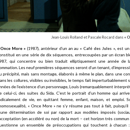
Jean-Louis Rolland et Pascale Rocard dans
« 
«
Once More »
(1987), antérieur d’un an au
« Café des Jules »
, est un
onstitué en une série de dix séquences, entrecoupées par un écran bl
987, qui concentre ou bien traduit elliptiquement une année de l
ommation. Les neuf premières séquences seront d’un tenant, d’impress
u précipité, mais sans montage, élaborés à même le plan, dans une co
ans les collures, visibles ou invisibles, le temps fait imperturbablement 
nnées de l’existence d’un personnage, Louis (remarquablement interprét
e celui-ci, des suites du Sida. C’est le portrait d’un homme qui arriv
adicalement de vie, en quittant femme, enfant, maison, et emploi. 
’homosexualité, « Once More » ne s’y résume pas tout à fait, puisqu’il 
’une détermination de soi par rapport aux modèles imposés (sociaux
’acceptation (en accéléré ou non) de la mort – cet horizon très commun d
uestionne un ensemble de préoccupations qui touchent à chacun : l