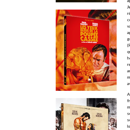
â
J
r
c
v
a
g
(
q
h
r
a
m
a
A
f
m
s
s
l