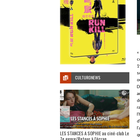
c
1
s
CULTURONEWS
o
D
a
d
r
l
d
l
LES STANCES A SOPHIE au ciné-club Le
q
7e genre/Retour à l’écran