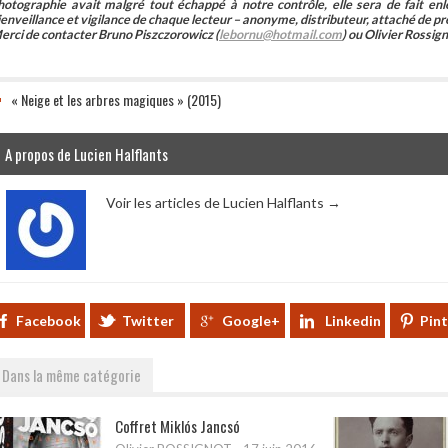
hotographie avait malgré tout échappé à notre contrôle, elle sera de fait 
ienveillance et vigilance de chaque lecteur – anonyme, distributeur, attaché de pr
erci de contacter Bruno Piszczorowicz (
lebornu@hotmail.com
) ou Olivier Rossign
« Neige et les arbres magiques » (2015)
A propos de Lucien Halflants
Voir les articles de Lucien Halflants
→
Facebook
Twitter
Google+
Linkedin
Pin
Dans la même catégorie
Coffret Miklós Jancsó