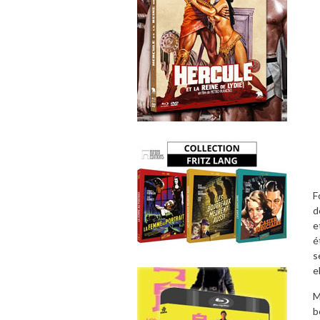
F
d
e
é
s
e
M
b