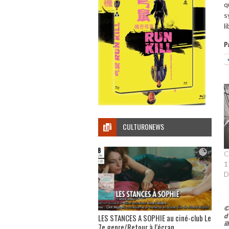
q
s
l
P
CULTURONEWS
C
1
D
©
d
LES STANCES A SOPHIE au ciné-club Le
i
7e genre/Retour à l’écran