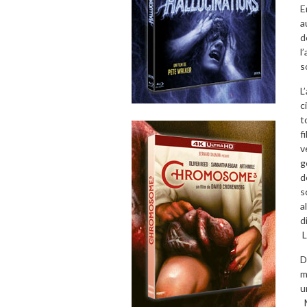
E
a
d
l
s
L
c
t
f
v
g
d
s
a
d
L
D
m
u
M