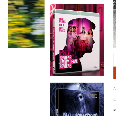
A
C
e
i