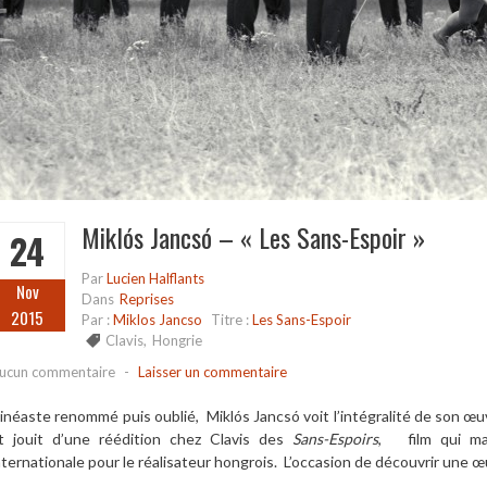
Miklós Jancsó – « Les Sans-Espoir »
24
Par
Lucien Halflants
Nov
Dans
Reprises
2015
Par :
Miklos Jancso
Titre :
Les Sans-Espoir
Clavis
,
Hongrie
ucun commentaire
-
Laisser un commentaire
inéaste renommé puis oublié, Miklós Jancsó voit l’intégralité de son œ
t jouit d’une réédition chez Clavis des
Sans-Espoirs
, film qui ma
nternationale pour le réalisateur hongrois. L’occasion de découvrir une