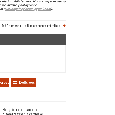
enlevée immédiatement. Nous comptons sur la
esse, artiste, photographe.
ot (
culturopoingcinema@gmail.com
).
Ted Thompson – « Une étonnante retraite »
terest
Delicious
Hongrie, retour sur une
cinématographie complexe