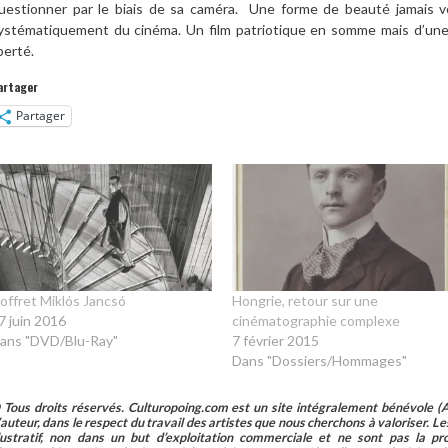
uestionner par le biais de sa caméra. Une forme de beauté jamais voi
ystématiquement du cinéma. Un film patriotique en somme mais d’une 
iberté.
artager
Partager
offret Miklós Jancsó
Hongrie, retour sur une
7 juin 2016
cinématographie complexe
ans "DVD/Blu-Ray"
7 février 2015
Dans "Dossiers/Hommages"
 Tous droits réservés. Culturopoing.com est un site intégralement bénévole (As
’auteur, dans le respect du travail des artistes que nous cherchons à valoriser. Les 
llustratif, non dans un but d’exploitation commerciale et ne sont pas la p