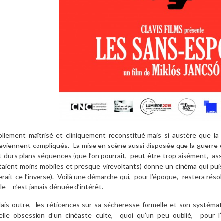
ollement maîtrisé et cliniquement reconstitué mais si austère que l
eviennent compliqués. La mise en scène aussi disposée que la guerre qu
t durs plans séquences (que l’on pourrait, peut-être trop aisément, as
taient moins mobiles et presque virevoltants) donne un cinéma qui puis
erait-ce l’inverse). Voilà une démarche qui, pour l’époque, restera rés
lle – n’est jamais dénuée d’intérêt.
ais outre, les réticences sur sa sécheresse formelle et son systémat
elle obsession d’un cinéaste culte, quoi qu’un peu oublié, pour l’