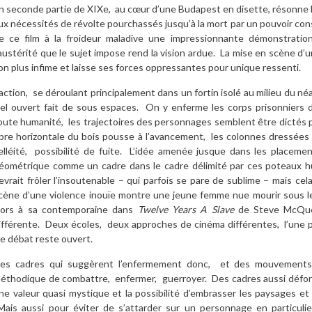
n seconde partie de XIXe, au cœur d’une Budapest en disette, résonne l
ux nécessités de révolte pourchassés jusqu’à la mort par un pouvoir co
e ce film à la froideur maladive une impressionnante démonstration
’austérité que le sujet impose rend la vision ardue. La mise en scène d’
on plus infime et laisse ses forces oppressantes pour unique ressenti.
’action, se déroulant principalement dans un fortin isolé au milieu du n
iel ouvert fait de sous espaces. On y enferme les corps prisonniers d
oute humanité, les trajectoires des personnages semblent être dictés 
ibre horizontale du bois pousse à l’avancement, les colonnes dressées
elléité, possibilité de fuite. L’idée amenée jusque dans les placeme
éométrique comme un cadre dans le cadre délimité par ces poteaux 
evrait frôler l’insoutenable – qui parfois se pare de sublime – mais c
cène d’une violence inouïe montre une jeune femme nue mourir sous l
lors à sa contemporaine dans
Twelve Years A Slave
de Steve McQuee
ifférente. Deux écoles, deux approches de cinéma différentes, l’une plu
e débat reste ouvert.
es cadres qui suggèrent l’enfermement donc, et des mouvements q
éthodique de combattre, enfermer, guerroyer. Des cadres aussi déform
ne valeur quasi mystique et la possibilité d’embrasser les paysages et
ais aussi pour éviter de s’attarder sur un personnage en particuli