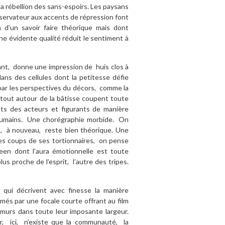
a rébellion des sans-espoirs. Les paysans
nservateur aux accents de répression font
 d’un savoir faire théorique mais dont
une évidente qualité réduit le sentiment à
éant, donne une impression de huis clos à
ans des cellules dont la petitesse défie
par les perspectives du décors, comme la
 tout autour de la bâtisse coupent toute
nts des acteurs et figurants de manière
humains. Une chorégraphie morbide. On
ela, à nouveau, reste bien théorique. Une
es coups de ses tortionnaires, on pense
n dont l’aura émotionnelle est toute
s proche de l’esprit, l’autre des tripes.
ui décrivent avec finesse la manière
és par une focale courte offrant au film
 murs dans toute leur imposante largeur.
er, ici, n’existe que la communauté, la