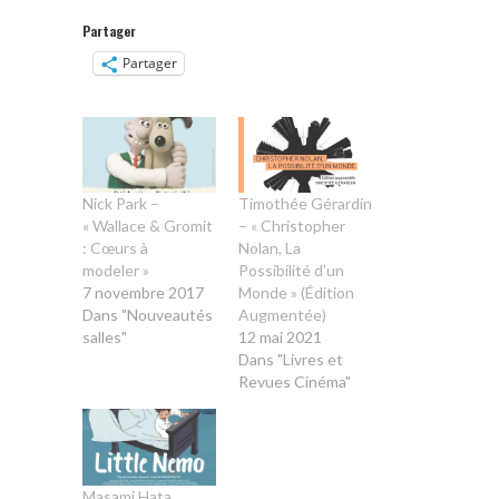
Partager
Partager
Nick Park –
Timothée Gérardin
« Wallace & Gromit
– « Christopher
: Cœurs à
Nolan, La
modeler »
Possibilité d’un
7 novembre 2017
Monde » (Édition
Dans "Nouveautés
Augmentée)
salles"
12 mai 2021
Dans "Livres et
Revues Cinéma"
Masami Hata,