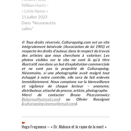
William Hurtz –
« Little Nemo »
11 juillet 2023
Dans "Nouveautés
salles"
© Tous droits réservés. Culturopoing.com est un site
intégralement bénévole (Association de loi 1901) et
respecte les droits d’auteur, dans le respect du travail
des artistes que nous cherchons à valoriser. Les
photos visibles sur le site ne sont là qu’à titre
illustratif, non dans un but d’exploitation commerciale
et ne sont pas la propriété de Culturopoing.
Néanmoins, si une photographie avait malgré tout
échappé à notre contrôle, elle sera de fait enlevée
immédiatement. Nous comptons sur la bienveillance
et vigilance de chaque lecteur – anonyme,
distributeur, attaché de presse, artiste, photographe.
Merci de contacter Bruno Piszczorowicz
(
lebornu@hotmail.com
) ou Olivier Rossignot
(
culturopoingcinema@gmail.com
).
Hugo Fregonese – « Dr. Mabuse et le rayon de la mort »