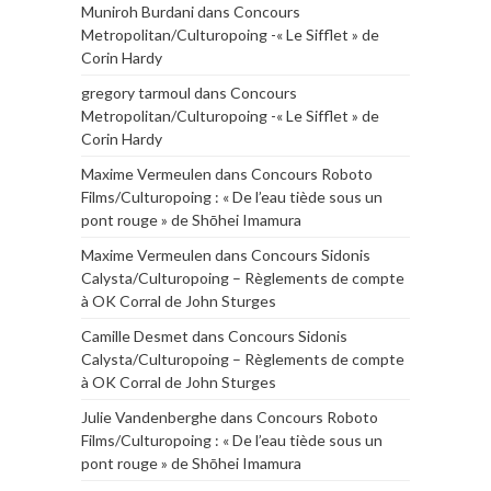
Muniroh Burdani
dans
Concours
Metropolitan/Culturopoing -« Le Sifflet » de
Corin Hardy
gregory tarmoul
dans
Concours
Metropolitan/Culturopoing -« Le Sifflet » de
Corin Hardy
Maxime Vermeulen
dans
Concours Roboto
Films/Culturopoing : « De l’eau tiède sous un
pont rouge » de Shōhei Imamura
Maxime Vermeulen
dans
Concours Sidonis
Calysta/Culturopoing – Règlements de compte
à OK Corral de John Sturges
Camille Desmet
dans
Concours Sidonis
Calysta/Culturopoing – Règlements de compte
à OK Corral de John Sturges
Julie Vandenberghe
dans
Concours Roboto
Films/Culturopoing : « De l’eau tiède sous un
pont rouge » de Shōhei Imamura