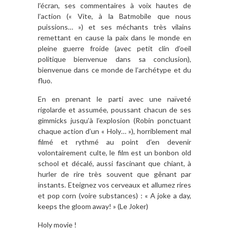
l’écran, ses commentaires à voix hautes de
l’action (« Vite, à la Batmobile que nous
puissions… ») et ses méchants très vilains
remettant en cause la paix dans le monde en
pleine guerre froide (avec petit clin d’oeil
politique bienvenue dans sa conclusion),
bienvenue dans ce monde de l’archétype et du
fluo.
En en prenant le parti avec une naïveté
rigolarde et assumée, poussant chacun de ses
gimmicks jusqu’à l’explosion (Robin ponctuant
chaque action d’un « Holy… »), horriblement mal
filmé et rythmé au point d’en devenir
volontairement culte, le film est un bonbon old
school et décalé, aussi fascinant que chiant, à
hurler de rire très souvent que gênant par
instants. Eteignez vos cerveaux et allumez rires
et pop corn (voire substances) : « A joke a day,
keeps the gloom away! » (Le Joker)
Holy movie !