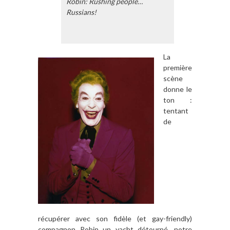
Robin: Rushing people…
Russians!
La
première
scène
donne le
ton :
tentant
de
récupérer avec son fidèle (et gay-friendly)
compagnon Robin un yacht détourné, notre