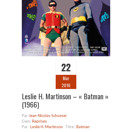
22
Mar
2016
Leslie H. Martinson – « Batman »
(1966)
Par
Jean-Nicolas Schoeser
Dans
Reprises
Par :
Leslie H. Martinson
Titre :
Batman