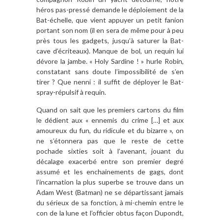
héros pas-pressé demande le déploiement de la
Bat-échelle, que vient appuyer un petit fanion
portant son nom (il en sera de même pour à peu
près tous les gadgets, jusqu’à saturer la Bat-
cave d’écriteaux). Manque de bol, un requin lui
dévore la jambe. « Holy Sardine ! » hurle Robin,
constatant sans doute l’impossibilité de s’en
tirer ? Que nenni : il suffit de déployer le Bat-
spray-répulsif à requin.
Quand on sait que les premiers cartons du film
le dédient aux « ennemis du crime […] et aux
amoureux du fun, du ridicule et du bizarre », on
ne s’étonnera pas que le reste de cette
pochade sixties soit à l’avenant, jouant du
décalage exacerbé entre son premier degré
assumé et les enchainements de gags, dont
l’incarnation la plus superbe se trouve dans un
Adam West (Batman) ne se départissant jamais
du sérieux de sa fonction, à mi-chemin entre le
con de la lune et l’officier obtus façon Dupondt,