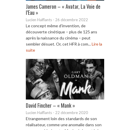
James Cameron – « Avatar, La Voie de
l’Eau »
Lucien Halflants
-
26 décembre 2022
Le concept même d’invention, de
découverte cinétique – plus de 125 ans
après la naissance du cinéma – peut
sembler désuet. Or, cet HFR à com...
Lire la
suite
David Fincher – « Mank »
Lucien Halflants
-
22 décembre 2020
Etrangement loin des standards de son
réalisateur, comme une anomalie dans son