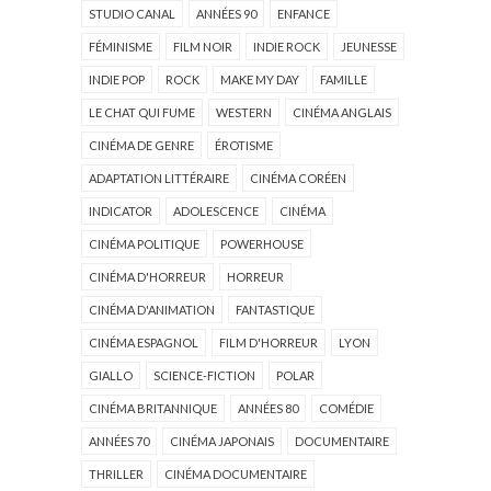
STUDIO CANAL
ANNÉES 90
ENFANCE
FÉMINISME
FILM NOIR
INDIE ROCK
JEUNESSE
INDIE POP
ROCK
MAKE MY DAY
FAMILLE
LE CHAT QUI FUME
WESTERN
CINÉMA ANGLAIS
CINÉMA DE GENRE
ÉROTISME
ADAPTATION LITTÉRAIRE
CINÉMA CORÉEN
INDICATOR
ADOLESCENCE
CINÉMA
CINÉMA POLITIQUE
POWERHOUSE
CINÉMA D'HORREUR
HORREUR
CINÉMA D'ANIMATION
FANTASTIQUE
CINÉMA ESPAGNOL
FILM D'HORREUR
LYON
GIALLO
SCIENCE-FICTION
POLAR
CINÉMA BRITANNIQUE
ANNÉES 80
COMÉDIE
ANNÉES 70
CINÉMA JAPONAIS
DOCUMENTAIRE
THRILLER
CINÉMA DOCUMENTAIRE