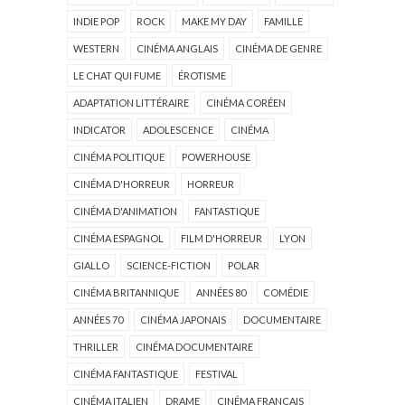
INDIE POP
ROCK
MAKE MY DAY
FAMILLE
WESTERN
CINÉMA ANGLAIS
CINÉMA DE GENRE
LE CHAT QUI FUME
ÉROTISME
ADAPTATION LITTÉRAIRE
CINÉMA CORÉEN
INDICATOR
ADOLESCENCE
CINÉMA
CINÉMA POLITIQUE
POWERHOUSE
CINÉMA D'HORREUR
HORREUR
CINÉMA D'ANIMATION
FANTASTIQUE
CINÉMA ESPAGNOL
FILM D'HORREUR
LYON
GIALLO
SCIENCE-FICTION
POLAR
CINÉMA BRITANNIQUE
ANNÉES 80
COMÉDIE
ANNÉES 70
CINÉMA JAPONAIS
DOCUMENTAIRE
THRILLER
CINÉMA DOCUMENTAIRE
CINÉMA FANTASTIQUE
FESTIVAL
CINÉMA ITALIEN
DRAME
CINÉMA FRANÇAIS