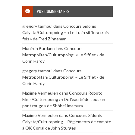
VOS COMMENTAIRES
gregory tarmoul
dans
Concours Sidonis
Calysta/Culturopoing – « Le Train sifflera trois
fois » de Fred Zinneman
Muniroh Burdani
dans
Concours
Metropolitan/Culturopoing -« Le Sifflet » de
Corin Hardy
gregory tarmoul
dans
Concours
Metropolitan/Culturopoing -« Le Sifflet » de
Corin Hardy
Maxime Vermeulen
dans
Concours Roboto
Films/Culturopoing : « De l’eau tiède sous un
pont rouge » de Shōhei Imamura
Maxime Vermeulen
dans
Concours Sidonis
Calysta/Culturopoing – Règlements de compte
à OK Corral de John Sturges