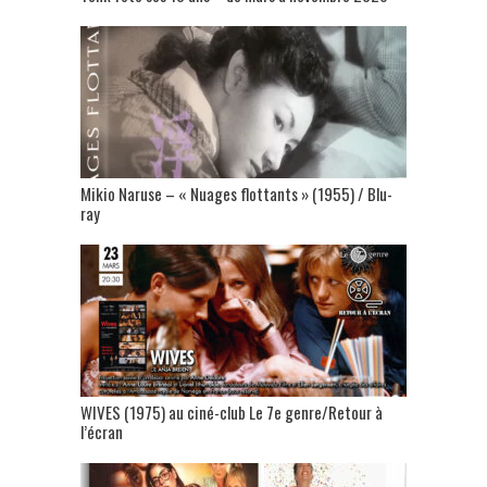
Mikio Naruse – « Nuages flottants » (1955) / Blu-
ray
WIVES (1975) au ciné-club Le 7e genre/Retour à
l’écran