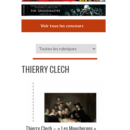
Voir tous les concours
THIERRY CLECH
Thierry Clech – « Les Moucherons »