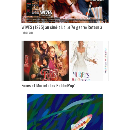
WIVES (1975) au ciné-club Le 7e genre/Retour à
l’écran
Foxes et Muriel chez BubbelPop’