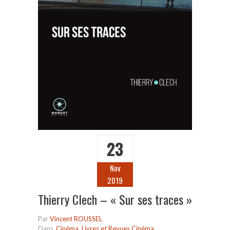
23
Nov
2019
Thierry Clech – « Sur ses traces »
Par
Vincent ROUSSEL
Dans
Cinéma
,
Livres et Revues Cinéma