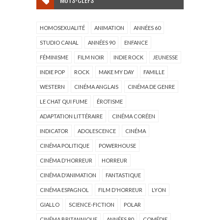
HOMOSEXUALITÉ
ANIMATION
ANNÉES 60
STUDIO CANAL
ANNÉES 90
ENFANCE
FÉMINISME
FILM NOIR
INDIE ROCK
JEUNESSE
INDIE POP
ROCK
MAKE MY DAY
FAMILLE
WESTERN
CINÉMA ANGLAIS
CINÉMA DE GENRE
LE CHAT QUI FUME
ÉROTISME
ADAPTATION LITTÉRAIRE
CINÉMA CORÉEN
INDICATOR
ADOLESCENCE
CINÉMA
CINÉMA POLITIQUE
POWERHOUSE
CINÉMA D'HORREUR
HORREUR
CINÉMA D'ANIMATION
FANTASTIQUE
CINÉMA ESPAGNOL
FILM D'HORREUR
LYON
GIALLO
SCIENCE-FICTION
POLAR
CINÉMA BRITANNIQUE
ANNÉES 80
COMÉDIE