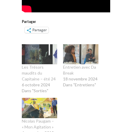
Partager
Partager
Les Trésors
Entretien avec Da
maudits du
Break
Capitaine – été 24
18 novembre 2024
6 octobre 2024
Dans "Entretiens"
Dans "Sorties"
Nicolas Paugam –
« Mon Agitation »