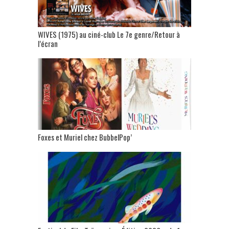
WIVES (1975) au ciné-club Le 7e genre/Retour à
l’écran
Foxes et Muriel chez BubbelPop’