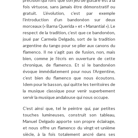
précision qui font que son jeu de guitare est à la
fois virtuose, sans jamais être démonstratif ou
gratuit. L’évolution, c’est par exemple
l’introduction d’un bandonéon sur deux
morceaux (« Barna Querida » et « Manantial »). Le
respect de la tradition, c’est que ce bandonéon,
joué par Carmela Delgado, sort de la tradition
argentine du tango pour se plier aux canons du
flamenco. Il ne s’agit pas de fusion, non, mais
bien, comme je l’écris en ouverture de cette
chronique, de flamenco. Et si le bandonéon
évoque immédiatement pour nous l’Argentine,
c’est bien du flamenco que nous écoutons.
Idem pour le basson, qui quitte les territoires de
la musique classique pour venir superbement
servir la musique andalouse qui nous occupe.
C’est ainsi que, tel le peintre qui, par petites
touches lumineuses, construit son tableau,
Manuel Delgado apporte son propre éclairage,
et nous offre un flamenco du vingt-et-unième
siècle, à la fois totalement ancré dans ses