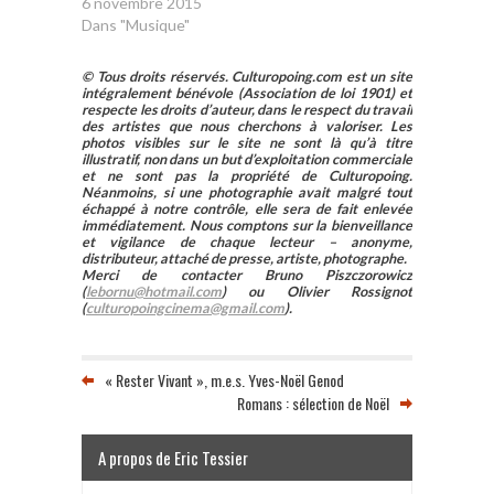
6 novembre 2015
Dans "Musique"
© Tous droits réservés. Culturopoing.com est un site
intégralement bénévole (Association de loi 1901) et
respecte les droits d’auteur, dans le respect du travail
des artistes que nous cherchons à valoriser. Les
photos visibles sur le site ne sont là qu’à titre
illustratif, non dans un but d’exploitation commerciale
et ne sont pas la propriété de Culturopoing.
Néanmoins, si une photographie avait malgré tout
échappé à notre contrôle, elle sera de fait enlevée
immédiatement. Nous comptons sur la bienveillance
et vigilance de chaque lecteur – anonyme,
distributeur, attaché de presse, artiste, photographe.
Merci de contacter Bruno Piszczorowicz
(
lebornu@hotmail.com
) ou Olivier Rossignot
(
culturopoingcinema@gmail.com
).
« Rester Vivant », m.e.s. Yves-Noël Genod
Romans : sélection de Noël
A propos de Eric Tessier