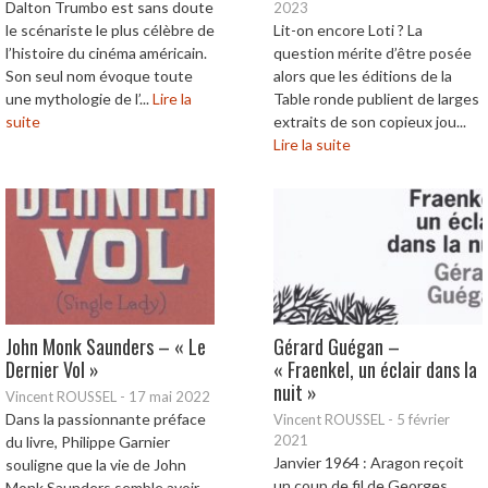
Dalton Trumbo est sans doute
2023
le scénariste le plus célèbre de
Lit-on encore Loti ? La
l’histoire du cinéma américain.
question mérite d’être posée
Son seul nom évoque toute
alors que les éditions de la
une mythologie de l’...
Lire la
Table ronde publient de larges
suite
extraits de son copieux jou...
Lire la suite
John Monk Saunders – « Le
Gérard Guégan –
Dernier Vol »
« Fraenkel, un éclair dans la
nuit »
Vincent ROUSSEL
-
17 mai 2022
Dans la passionnante préface
Vincent ROUSSEL
-
5 février
2021
du livre, Philippe Garnier
Janvier 1964 : Aragon reçoit
souligne que la vie de John
un coup de fil de Georges
Monk Saunders semble avoir