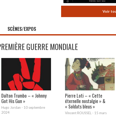
Voir to
SCÈNES/EXPOS
PREMIÈRE GUERRE MONDIALE
Dalton Trumbo – « Johnny
Pierre Loti – « Cette
Got His Gun »
éternelle nostalgie » &
« Soldats bleus »
Hugo Jordan
-
10 septembre
2024
Vincent ROUSSEL
-
15 mars