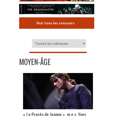
Voir tous les concours
MOYEN-ÂGE
« Le Procès de Jeanne », m.e.s. Yves