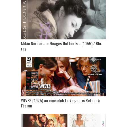
Mikio Naruse – « Nuages flottants » (1955) / Blu-
ray
WIVES (1975) au ciné-club Le 7e genre/Retour à
l’écran