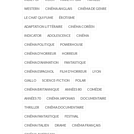
WESTERN
CINÉMA ANGLAIS
CINÉMA DE GENRE
LE CHAT QUI FUME
ÉROTISME
ADAPTATION LITTÉRAIRE
CINÉMA CORÉEN
INDICATOR
ADOLESCENCE
CINÉMA
CINÉMA POLITIQUE
POWERHOUSE
CINÉMA D'HORREUR
HORREUR
CINÉMA D'ANIMATION
FANTASTIQUE
CINÉMA ESPAGNOL
FILM D'HORREUR
LYON
GIALLO
SCIENCE-FICTION
POLAR
CINÉMA BRITANNIQUE
ANNÉES 80
COMÉDIE
ANNÉES 70
CINÉMA JAPONAIS
DOCUMENTAIRE
THRILLER
CINÉMA DOCUMENTAIRE
CINÉMA FANTASTIQUE
FESTIVAL
CINÉMA ITALIEN
DRAME
CINÉMA FRANÇAIS