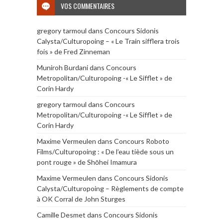
VOS COMMENTAIRES
gregory tarmoul
dans
Concours Sidonis
Calysta/Culturopoing – « Le Train sifflera trois
fois » de Fred Zinneman
Muniroh Burdani
dans
Concours
Metropolitan/Culturopoing -« Le Sifflet » de
Corin Hardy
gregory tarmoul
dans
Concours
Metropolitan/Culturopoing -« Le Sifflet » de
Corin Hardy
Maxime Vermeulen
dans
Concours Roboto
Films/Culturopoing : « De l’eau tiède sous un
pont rouge » de Shōhei Imamura
Maxime Vermeulen
dans
Concours Sidonis
Calysta/Culturopoing – Règlements de compte
à OK Corral de John Sturges
Camille Desmet
dans
Concours Sidonis