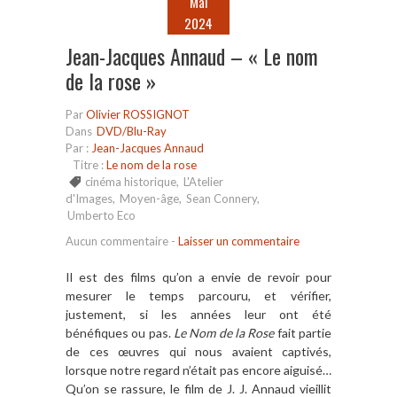
Mai
2024
Jean-Jacques Annaud – « Le nom
de la rose »
Par
Olivier ROSSIGNOT
Dans
DVD/Blu-Ray
Par :
Jean-Jacques Annaud
Titre :
Le nom de la rose
cinéma historique
,
L'Atelier
d'Images
,
Moyen-âge
,
Sean Connery
,
Umberto Eco
Aucun commentaire
-
Laisser un commentaire
Il est des films qu’on a envie de revoir pour
mesurer le temps parcouru, et vérifier,
justement, si les années leur ont été
bénéfiques ou pas.
Le Nom de la Rose
fait partie
de ces œuvres qui nous avaient captivés,
lorsque notre regard n’était pas encore aiguisé…
Qu’on se rassure, le film de J. J. Annaud vieillit