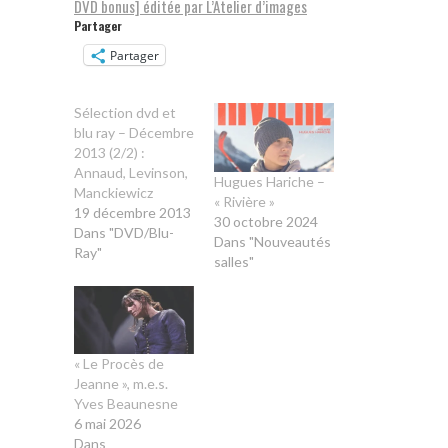
DVD bonus] éditée par L’Atelier d’images
Partager
Partager
Sélection dvd et
blu ray – Décembre
2013 (2/2) :
Annaud, Levinson,
Hugues Hariche –
Manckiewicz
« Rivière »
19 décembre 2013
30 octobre 2024
Dans "DVD/Blu-
Dans "Nouveautés
Ray"
salles"
« Le Procès de
Jeanne », m.e.s.
Yves Beaunesne
6 mai 2026
Dans