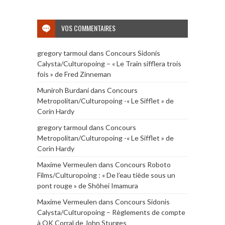
VOS COMMENTAIRES
gregory tarmoul
dans
Concours Sidonis
Calysta/Culturopoing – « Le Train sifflera trois
fois » de Fred Zinneman
Muniroh Burdani
dans
Concours
Metropolitan/Culturopoing -« Le Sifflet » de
Corin Hardy
gregory tarmoul
dans
Concours
Metropolitan/Culturopoing -« Le Sifflet » de
Corin Hardy
Maxime Vermeulen
dans
Concours Roboto
Films/Culturopoing : « De l’eau tiède sous un
pont rouge » de Shōhei Imamura
Maxime Vermeulen
dans
Concours Sidonis
Calysta/Culturopoing – Règlements de compte
à OK Corral de John Sturges