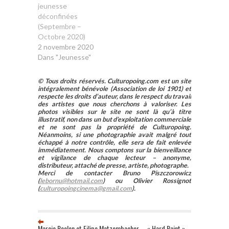
jeunesse
déconfinées
(Septembre –
Octobre 2020)
2 novembre 2020
Dans "Jeunesse"
© Tous droits réservés. Culturopoing.com est un site
intégralement bénévole (Association de loi 1901) et
respecte les droits d’auteur, dans le respect du travail
des artistes que nous cherchons à valoriser. Les
photos visibles sur le site ne sont là qu’à titre
illustratif, non dans un but d’exploitation commerciale
et ne sont pas la propriété de Culturopoing.
Néanmoins, si une photographie avait malgré tout
échappé à notre contrôle, elle sera de fait enlevée
immédiatement. Nous comptons sur la bienveillance
et vigilance de chaque lecteur – anonyme,
distributeur, attaché de presse, artiste, photographe.
Merci de contacter Bruno Piszczorowicz
(
lebornu@hotmail.com
) ou Olivier Rossignot
(
culturopoingcinema@gmail.com
).
Marcio Reolon et Filipe Matzembacher – « Hard Paint »