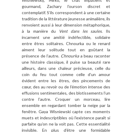
Wisniewski), Mirko, le chat impatient et
gourmand, Zachary l’ourson discret et
contemplatif. S’ils correspondent à une certaine
tradition de la littérature jeunesse animalière, ils
renvoient aussi à leur dimension métaphorique,
à la manière du
Vent dans les saules
. Ils
incarnent une amitié indéfectible, solidaire
entre êtres solitaires. Chnourka ou le renard
aiment leur solitude tout en goûtant la
présence de l’autre.
Chnourka
a beau raconter
une histoire classique, il puise sa beauté rare
ailleurs, dans une chaleur précieuse, celle du
coin du feu tout comme celle d’un amour
évident entre les êtres, des pincements de
cœur, des au revoir ou de l’émotion intense des
effusions sentimentales, des blotissements l’un
contre l’autre. Croquer un morceau, lire
ensemble en regardant tomber la neige par la
fenêtre. Gaya Wisniewski capte ces moments
muets et indescriptibles où l’existence paraît si
parfaite qu’on ne la voit pas. Cette essentialité
invisible. En plus d’être une formidable