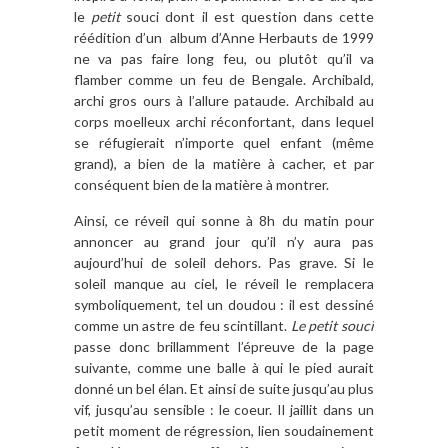
le
petit
souci dont il est question dans cette
réédition d’un album d’Anne Herbauts de 1999
ne va pas faire long feu, ou plutôt qu’il va
flamber comme un feu de Bengale. Archibald,
archi gros ours à l’allure pataude. Archibald au
corps moelleux archi réconfortant, dans lequel
se réfugierait n’importe quel enfant (même
grand), a bien de la matière à cacher, et par
conséquent bien de la matière à montrer.
Ainsi, ce réveil qui sonne à 8h du matin pour
annoncer au grand jour qu’il n’y aura pas
aujourd’hui de soleil dehors. Pas grave. Si le
soleil manque au ciel, le réveil le remplacera
symboliquement, tel un doudou : il est dessiné
comme un astre de feu scintillant.
Le petit souci
passe donc brillamment l’épreuve de la page
suivante, comme une balle à qui le pied aurait
donné un bel élan. Et ainsi de suite jusqu’au plus
vif, jusqu’au sensible : le coeur. Il jaillit dans un
petit moment de régression, lien soudainement