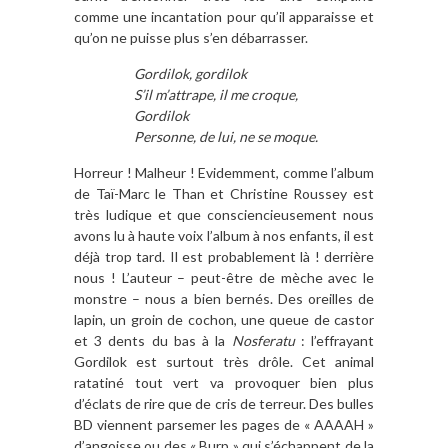
comme une incantation pour qu’il apparaisse et
qu’on ne puisse plus s’en débarrasser.
Gordilok, gordilok
S’il m’attrape, il me croque,
Gordilok
Personne, de lui, ne se moque.
Horreur ! Malheur ! Evidemment, comme l’album
de Taï-Marc le Than et Christine Roussey est
très ludique et que consciencieusement nous
avons lu à haute voix l’album à nos enfants, il est
déjà trop tard. Il est probablement là ! derrière
nous ! L’auteur – peut-être de mèche avec le
monstre – nous a bien bernés. Des oreilles de
lapin, un groin de cochon, une queue de castor
et 3 dents du bas à la
Nosferatu
: l’effrayant
Gordilok est surtout très drôle. Cet animal
ratatiné tout vert va provoquer bien plus
d’éclats de rire que de cris de terreur. Des bulles
BD viennent parsemer les pages de « AAAAH »
d’angoisse ou des « Burp » qui s’échappent de la