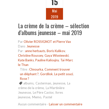
15
Mai
2019
La crème de la crème – sélection
d’albums jeunesse – mai 2019
Par
Olivier ROSSIGNOT et Pierre Vax
Dans
Jeunesse
Par :
anne herbauts
,
Boris Kulikov
,
Christine Roussey
,
Gaya Wisniewski
,
Kate Banks
,
Pauline Kalioujny
,
Taï-Marc
le Than
Titre :
Chnourka
,
Comment trouver
un éléphant ?
,
Gordilok
,
Le petit souci
,
Rose ?
albums
,
Casterman
,
jeunesse
,
La
crème de la crème
,
La Martinière
Jeunesse
,
Le Père Castor
,
livres
jeunesse
,
Memo
,
Pastel
Aucun commentaire
-
Laisser un commentaire