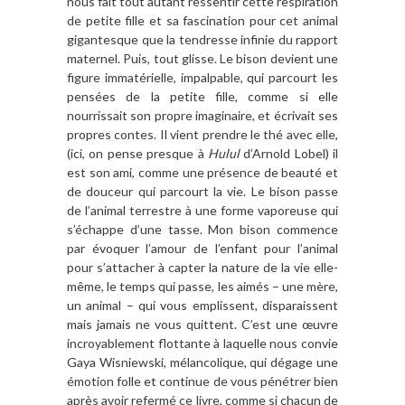
nous fait tout autant ressentir cette respiration
de petite fille et sa fascination pour cet animal
gigantesque que la tendresse infinie du rapport
maternel. Puis, tout glisse. Le bison devient une
figure immatérielle, impalpable, qui parcourt les
pensées de la petite fille, comme si elle
nourrissait son propre imaginaire, et écrivait ses
propres contes. Il vient prendre le thé avec elle,
(ici, on pense presque à
Hulul
d’Arnold Lobel) il
est son ami, comme une présence de beauté et
de douceur qui parcourt la vie. Le bison passe
de l’animal terrestre à une forme vaporeuse qui
s’échappe d’une tasse. Mon bison commence
par évoquer l’amour de l’enfant pour l’animal
pour s’attacher à capter la nature de la vie elle-
même, le temps qui passe, les aimés – une mère,
un animal – qui vous emplissent, disparaissent
mais jamais ne vous quittent. C’est une œuvre
incroyablement flottante à laquelle nous convie
Gaya Wisniewski, mélancolique, qui dégage une
émotion folle et continue de vous pénétrer bien
après avoir refermé ce livre, comme si chacun de