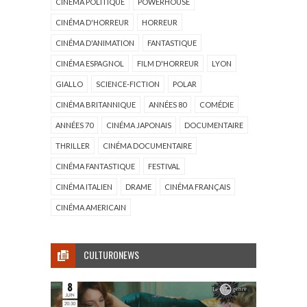
CINÉMA POLITIQUE
POWERHOUSE
CINÉMA D'HORREUR
HORREUR
CINÉMA D'ANIMATION
FANTASTIQUE
CINÉMA ESPAGNOL
FILM D'HORREUR
LYON
GIALLO
SCIENCE-FICTION
POLAR
CINÉMA BRITANNIQUE
ANNÉES 80
COMÉDIE
ANNÉES 70
CINÉMA JAPONAIS
DOCUMENTAIRE
THRILLER
CINÉMA DOCUMENTAIRE
CINÉMA FANTASTIQUE
FESTIVAL
CINÉMA ITALIEN
DRAME
CINÉMA FRANÇAIS
CINÉMA AMERICAIN
CULTURONEWS