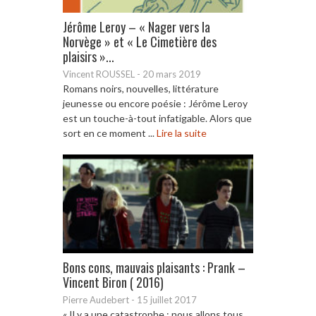
Jérôme Leroy – « Nager vers la
Norvège » et « Le Cimetière des
plaisirs »...
Vincent ROUSSEL
-
20 mars 2019
Romans noirs, nouvelles, littérature
jeunesse ou encore poésie : Jérôme Leroy
est un touche-à-tout infatigable. Alors que
sort en ce moment ...
Lire la suite
Bons cons, mauvais plaisants : Prank –
Vincent Biron ( 2016)
Pierre Audebert
-
15 juillet 2017
« Il y a une catastrophe : nous allons tous