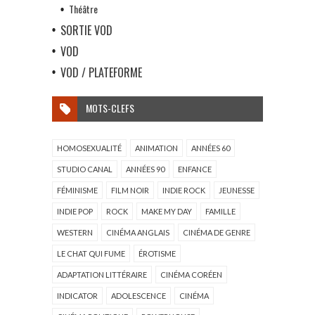
Théâtre
SORTIE VOD
VOD
VOD / PLATEFORME
MOTS-CLEFS
HOMOSEXUALITÉ
ANIMATION
ANNÉES 60
STUDIO CANAL
ANNÉES 90
ENFANCE
FÉMINISME
FILM NOIR
INDIE ROCK
JEUNESSE
INDIE POP
ROCK
MAKE MY DAY
FAMILLE
WESTERN
CINÉMA ANGLAIS
CINÉMA DE GENRE
LE CHAT QUI FUME
ÉROTISME
ADAPTATION LITTÉRAIRE
CINÉMA CORÉEN
INDICATOR
ADOLESCENCE
CINÉMA