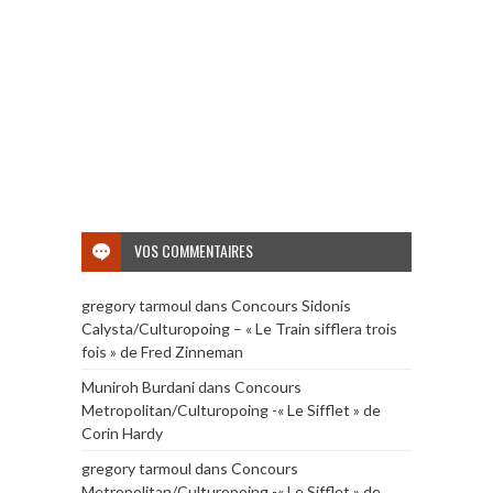
VOS COMMENTAIRES
gregory tarmoul
dans
Concours Sidonis
Calysta/Culturopoing – « Le Train sifflera trois
fois » de Fred Zinneman
Muniroh Burdani
dans
Concours
Metropolitan/Culturopoing -« Le Sifflet » de
Corin Hardy
gregory tarmoul
dans
Concours
Metropolitan/Culturopoing -« Le Sifflet » de