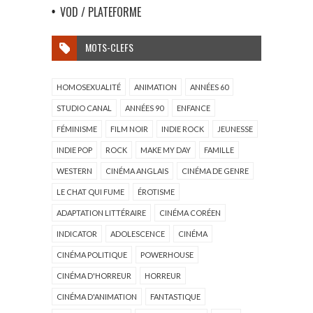
VOD / PLATEFORME
MOTS-CLEFS
HOMOSEXUALITÉ
ANIMATION
ANNÉES 60
STUDIO CANAL
ANNÉES 90
ENFANCE
FÉMINISME
FILM NOIR
INDIE ROCK
JEUNESSE
INDIE POP
ROCK
MAKE MY DAY
FAMILLE
WESTERN
CINÉMA ANGLAIS
CINÉMA DE GENRE
LE CHAT QUI FUME
ÉROTISME
ADAPTATION LITTÉRAIRE
CINÉMA CORÉEN
INDICATOR
ADOLESCENCE
CINÉMA
CINÉMA POLITIQUE
POWERHOUSE
CINÉMA D'HORREUR
HORREUR
CINÉMA D'ANIMATION
FANTASTIQUE