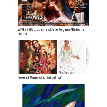
WIVES (1975) au ciné-club Le 7e genre/Retour à
l’écran
Foxes et Muriel chez BubbelPop’