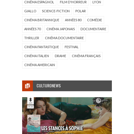
CINÉMA ESPAGNOL
FILM D'HORREUR
LYON
GIALLO
SCIENCE-FICTION
POLAR
CINÉMA BRITANNIQUE
ANNÉES 80
COMÉDIE
ANNÉES 70
CINÉMA JAPONAIS
DOCUMENTAIRE
THRILLER
CINÉMA DOCUMENTAIRE
CINÉMA FANTASTIQUE
FESTIVAL
CINÉMA ITALIEN
DRAME
CINÉMA FRANÇAIS
CINÉMA AMERICAIN
CULTURONEWS