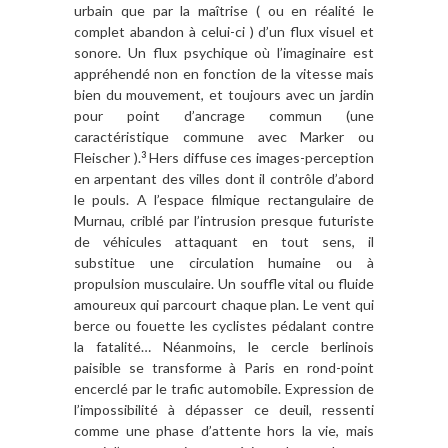
urbain que par la maîtrise ( ou en réalité le
complet abandon à celui-ci ) d’un flux visuel et
sonore. Un flux psychique où l’imaginaire est
appréhendé non en fonction de la vitesse mais
bien du mouvement, et toujours avec un jardin
pour point d’ancrage commun (une
caractéristique commune avec Marker ou
Fleischer ).
Hers diffuse ces images-perception
3
en arpentant des villes dont il contrôle d’abord
le pouls. A l’espace filmique rectangulaire de
Murnau, criblé par l’intrusion presque futuriste
de véhicules attaquant en tout sens, il
substitue une circulation humaine ou à
propulsion musculaire. Un souffle vital ou fluide
amoureux qui parcourt chaque plan. Le vent qui
berce ou fouette les cyclistes pédalant contre
la fatalité… Néanmoins, le cercle berlinois
paisible se transforme à Paris en rond-point
encerclé par le trafic automobile. Expression de
l’impossibilité à dépasser ce deuil, ressenti
comme une phase d’attente hors la vie, mais