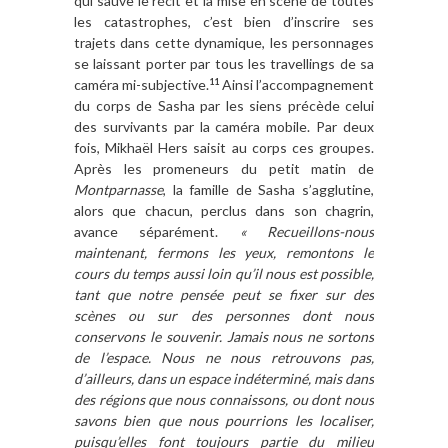
qui sauve le récit et la mise en scène de toutes
les catastrophes, c’est bien d’inscrire ses
trajets dans cette dynamique, les personnages
se laissant porter par tous les travellings de sa
caméra mi-subjective.
Ainsi l’accompagnement
11
du corps de Sasha par les siens précède celui
des survivants par la caméra mobile. Par deux
fois, Mikhaël Hers saisit au corps ces groupes.
Après les promeneurs du petit matin de
Montparnasse
, la famille de Sasha s’agglutine,
alors que chacun, perclus dans son chagrin,
avance séparément.
« Recueillons-nous
maintenant, fermons les yeux, remontons le
cours du temps aussi loin qu’il nous est possible,
tant que notre pensée peut se fixer sur des
scènes ou sur des personnes dont nous
conservons le souvenir. Jamais nous ne sortons
de l’espace. Nous ne nous retrouvons pas,
d’ailleurs, dans un espace indéterminé, mais dans
des régions que nous connaissons, ou dont nous
savons bien que nous pourrions les localiser,
puisqu’elles font toujours partie du milieu