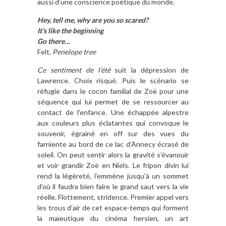
aussi d’une conscience poétique du monde.
Hey, tell me, why are you so scared?
It’s like the beginning
Go there…
Felt,
Penelope tree
Ce sentiment de l’été
suit la dépression de
Lawrence. Choix risqué. Puis le scénario se
réfugie dans le cocon familial de Zoë pour une
séquence qui lui permet de se ressourcer au
contact de l’enfance. Une échappée alpestre
aux couleurs plus éclatantes qui convoque le
souvenir, égrainé en off sur des vues du
farniente au bord de ce lac d’Annecy écrasé de
soleil. On peut sentir alors la gravité s’évanouir
et voir grandir Zoë en Niels. Le fripon divin lui
rend la légèreté, l’emmène jusqu’à un sommet
d’où il faudra bien faire le grand saut vers la vie
réelle. Flottement, stridence. Premier appel vers
les trous d’air de cet espace-temps qui forment
la maïeutique du cinéma hersien, un art