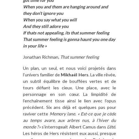
got time for you
When you and them are hanging around and
they don’t ignore you
When you say what you will
And they still adore you
If thats not appealing, its that summer feeling
That summer feeling is gonna haunt you one day
in your life »
Jonathan Richman,
That summer feeling
Un plan, un seul, et nous voici projetés dans
l’univers familier de
Mikhaël Hers
. La ville rêvée,
un subtil équilibre de bouffées vertes et de
tours défiant les cieux. Une place, avec le
personnage en son cœur. La limpidité de
l’enchaînement tisse ainsi le lien avec l’opus
précédent. Six ans déjà et quelques pas pour
raviver cette
Memory lane
.
« Est-ce que je cède
au temps avare, aux arbres nus, à l’hiver du
monde ?»
s’interrogeait Albert Camus dans
L’été
.
Les héros de Hers résistent eux aussi, presque