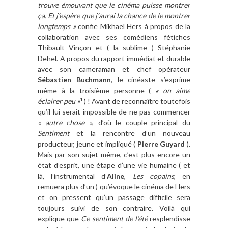
trouve émouvant que le cinéma puisse montrer
ça. Et j’espère que j’aurai la chance de le montrer
longtemps »
confie Mikhaël Hers à propos de la
collaboration avec ses comédiens fétiches
Thibault Vinçon et ( la sublime ) Stéphanie
Dehel. A propos du rapport immédiat et durable
avec son cameraman et chef opérateur
Sébastien Buchmann
, le cinéaste s’exprime
même à la troisième personne (
« on aime
éclairer peu »
) ! Avant de reconnaître toutefois
1
qu’il lui serait impossible de ne pas commencer
« autre chose »
, d’où le couple principal du
Sentiment
et la rencontre d’un nouveau
producteur, jeune et impliqué (
Pierre Guyard
).
Mais par son sujet même, c’est plus encore un
état d’esprit, une étape d’une vie humaine ( et
là, l’instrumental d’
Aline
,
Les copains
, en
remuera plus d’un ) qu’évoque le cinéma de Hers
et on pressent qu’un passage difficile sera
toujours suivi de son contraire. Voilà qui
explique que
Ce sentiment de l’été
resplendisse