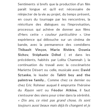
Sentiments si brefs que la production d’un film
paraît longue et qu’il est nécessaire de
réinjecter de la vie au projet, du temps présent,
en cours du tournage par les rencontres, la
réécriture des dialogues ou l’improvisation,
processus qui achève de donner aux films
d’Hers cette
« couleur particulière »
. Une
expérience qui débouche sur un cinéma de
bande, avec la permanence des comédiens
Thibault Vinçon
,
Marie Rivière
,
Dounia
Sichov
,
Stéphanie Déhel
( et dans les
précédents, habités par Lolita Chammah ), la
continuation du travail avec la coscénariste
Mariette Désert ou celle, musicale avec
David
Sztanke
, le leader de
Tahiti boy and the
palmtree family
… Comme chez ce dernier ou
chez Eric Rohmer auquel il emprunte l’héroïne
du
Rayon vert
ou
Féodor Atkine
, il faut
s’entourer des siens pour créer dans la sérénité.
« Dix ans, ce n’est pas grand chose, ils sont
toujours aussi beaux mais déjà ils changent et je