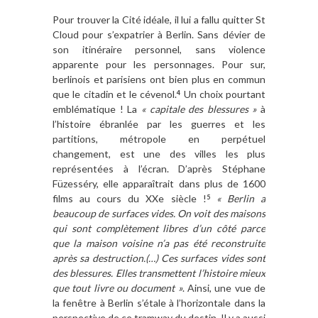
Pour trouver la Cité idéale, il lui a fallu quitter St
Cloud pour s’expatrier à Berlin. Sans dévier de
son itinéraire personnel, sans violence
apparente pour les personnages. Pour sur,
berlinois et parisiens ont bien plus en commun
que le citadin et le cévenol.
Un choix pourtant
4
emblématique ! La
« capitale des blessures »
à
l’histoire ébranlée par les guerres et les
partitions, métropole en perpétuel
changement, est une des villes les plus
représentées à l’écran. D’après Stéphane
Füzesséry, elle apparaîtrait dans plus de 1600
films au cours du XXe siècle !
« Berlin a
5
beaucoup de surfaces vides. On voit des maisons
qui sont complètement libres d’un côté parce
que la maison voisine n’a pas été reconstruite
après sa destruction.(…) Ces surfaces vides sont
des blessures. Elles transmettent l’histoire mieux
que tout livre ou document »
. Ainsi, une vue de
la fenêtre à Berlin s’étale à l’horizontale dans la
perspective de ce tramway du destin. Il y a aussi