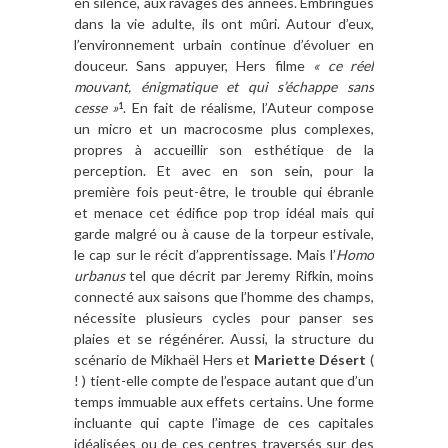
en silence, aux ravages des années. Embringués
dans la vie adulte, ils ont mûri. Autour d’eux,
l’environnement urbain continue d’évoluer en
douceur. Sans appuyer, Hers filme
« ce réel
mouvant, énigmatique et qui s’échappe sans
cesse »
. En fait de réalisme, l’Auteur compose
1
un micro et un macrocosme plus complexes,
propres à accueillir son esthétique de la
perception. Et avec en son sein, pour la
première fois peut-être, le trouble qui ébranle
et menace cet édifice pop trop idéal mais qui
garde malgré ou à cause de la torpeur estivale,
le cap sur le récit d’apprentissage. Mais l’
Homo
urbanus
tel que décrit par Jeremy Rifkin, moins
connecté aux saisons que l’homme des champs,
nécessite plusieurs cycles pour panser ses
plaies et se régénérer. Aussi, la structure du
scénario de Mikhaël Hers et
Mariette Désert
(
! ) tient-elle compte de l’espace autant que d’un
temps immuable aux effets certains. Une forme
incluante qui capte l’image de ces capitales
idéalisées ou de ces centres traversés sur des