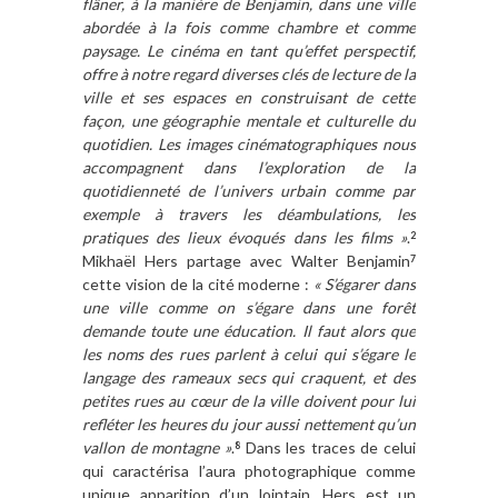
flâner, à la manière de Benjamin, dans une ville
abordée à la fois comme chambre et comme
paysage. Le cinéma en tant qu’effet perspectif,
offre à notre regard diverses clés de lecture de la
ville et ses espaces en construisant de cette
façon, une géographie mentale et culturelle du
quotidien. Les images cinématographiques nous
accompagnent dans l’exploration de la
quotidienneté de l’univers urbain comme par
exemple à travers les déambulations, les
pratiques des lieux évoqués dans les films »
.
2
Mikhaël Hers partage avec Walter Benjamin
7
cette vision de la cité moderne :
« S’égarer dans
une ville comme on s’égare dans une forêt
demande toute une éducation. Il faut alors que
les noms des rues parlent à celui qui s’égare le
langage des rameaux secs qui craquent, et des
petites rues au cœur de la ville doivent pour lui
refléter les heures du jour aussi nettement qu’un
vallon de montagne »
.
Dans les traces de celui
8
qui caractérisa l’aura photographique comme
unique apparition d’un lointain, Hers est un