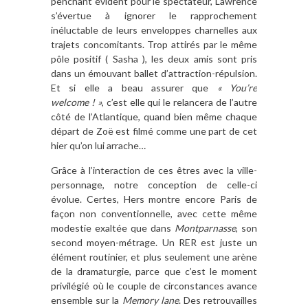
penchant évident pour le spectateur, Lawrence
s’évertue à ignorer le rapprochement
inéluctable de leurs enveloppes charnelles aux
trajets concomitants. Trop attirés par le même
pôle positif ( Sasha ), les deux amis sont pris
dans un émouvant ballet d’attraction-répulsion.
Et si elle a beau assurer que
« You’re
welcome ! »
, c’est elle qui le relancera de l’autre
côté de l’Atlantique, quand bien même chaque
départ de Zoë est filmé comme une part de cet
hier qu’on lui arrache…
Grâce à l’interaction de ces êtres avec la ville-
personnage, notre conception de celle-ci
évolue. Certes, Hers montre encore Paris de
façon non conventionnelle, avec cette même
modestie exaltée que dans
Montparnasse
, son
second moyen-métrage. Un RER est juste un
élément routinier, et plus seulement une arène
de la dramaturgie, parce que c’est le moment
privilégié où le couple de circonstances avance
ensemble sur la
Memory lane
. Des retrouvailles