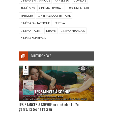
CINÉMA BRITANNIQUE
ANNÉES 80
COMÉDIE
ANNÉES 70
CINÉMA JAPONAIS
DOCUMENTAIRE
THRILLER
CINÉMA DOCUMENTAIRE
CINÉMA FANTASTIQUE
FESTIVAL
CINÉMA ITALIEN
DRAME
CINÉMA FRANÇAIS
CINÉMA AMERICAIN
CULTURONEWS
LES STANCES A SOPHIE au ciné-club Le 7e
genre/Retour à l’écran