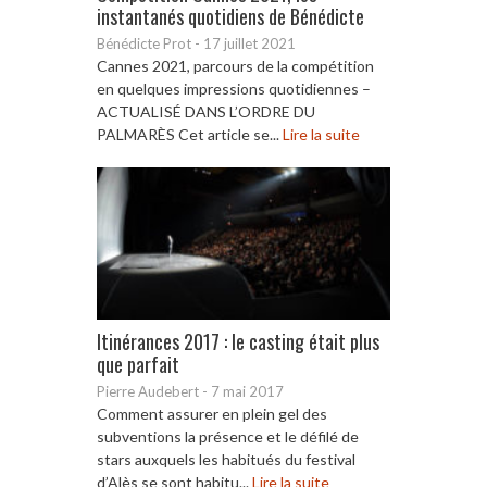
instantanés quotidiens de Bénédicte
Bénédicte Prot
-
17 juillet 2021
Cannes 2021, parcours de la compétition
en quelques impressions quotidiennes –
ACTUALISÉ DANS L’ORDRE DU
PALMARÈS Cet article se...
Lire la suite
Itinérances 2017 : le casting était plus
que parfait
Pierre Audebert
-
7 mai 2017
Comment assurer en plein gel des
subventions la présence et le défilé de
stars auxquels les habitués du festival
d’Alès se sont habitu...
Lire la suite