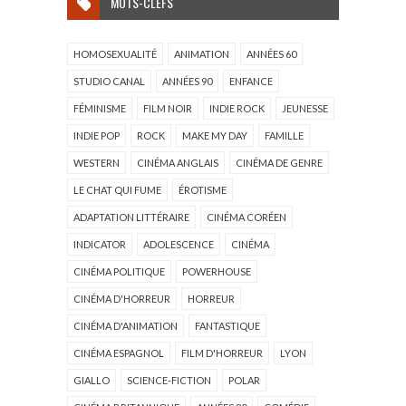
MOTS-CLEFS
HOMOSEXUALITÉ
ANIMATION
ANNÉES 60
STUDIO CANAL
ANNÉES 90
ENFANCE
FÉMINISME
FILM NOIR
INDIE ROCK
JEUNESSE
INDIE POP
ROCK
MAKE MY DAY
FAMILLE
WESTERN
CINÉMA ANGLAIS
CINÉMA DE GENRE
LE CHAT QUI FUME
ÉROTISME
ADAPTATION LITTÉRAIRE
CINÉMA CORÉEN
INDICATOR
ADOLESCENCE
CINÉMA
CINÉMA POLITIQUE
POWERHOUSE
CINÉMA D'HORREUR
HORREUR
CINÉMA D'ANIMATION
FANTASTIQUE
CINÉMA ESPAGNOL
FILM D'HORREUR
LYON
GIALLO
SCIENCE-FICTION
POLAR