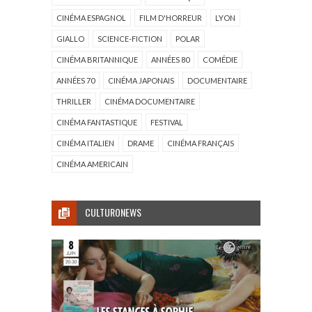
CINÉMA ESPAGNOL
FILM D'HORREUR
LYON
GIALLO
SCIENCE-FICTION
POLAR
CINÉMA BRITANNIQUE
ANNÉES 80
COMÉDIE
ANNÉES 70
CINÉMA JAPONAIS
DOCUMENTAIRE
THRILLER
CINÉMA DOCUMENTAIRE
CINÉMA FANTASTIQUE
FESTIVAL
CINÉMA ITALIEN
DRAME
CINÉMA FRANÇAIS
CINÉMA AMERICAIN
CULTURONEWS