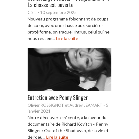
La chasse est ouverte
Célia
-
10 septembre 2025
Nouveau programme foisonnant de coups
de cœur, avec une chasse aux sorcières
protéiforme, on traque l’intrus, celui qui ne
nous ressem...
Lire la suite
Entretien avec Penny Slinger
Olivier ROSSIGNOT et Audrey JEAMART
-
5
janvier 2021
Notre découverte récente, à la faveur du
documentaire de Richard Kovitch « Penny
Slinger : Out of the Shadows », de la vie et
de l’oeu...
Lire la suite