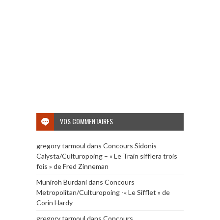
VOS COMMENTAIRES
gregory tarmoul
dans
Concours Sidonis
Calysta/Culturopoing – « Le Train sifflera trois
fois » de Fred Zinneman
Muniroh Burdani
dans
Concours
Metropolitan/Culturopoing -« Le Sifflet » de
Corin Hardy
gregory tarmoul
dans
Concours