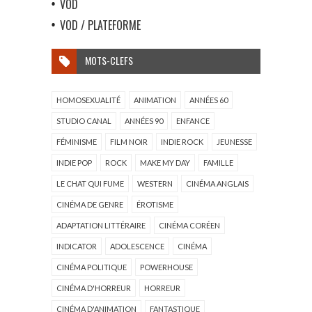
VOD
VOD / PLATEFORME
MOTS-CLEFS
HOMOSEXUALITÉ
ANIMATION
ANNÉES 60
STUDIO CANAL
ANNÉES 90
ENFANCE
FÉMINISME
FILM NOIR
INDIE ROCK
JEUNESSE
INDIE POP
ROCK
MAKE MY DAY
FAMILLE
LE CHAT QUI FUME
WESTERN
CINÉMA ANGLAIS
CINÉMA DE GENRE
ÉROTISME
ADAPTATION LITTÉRAIRE
CINÉMA CORÉEN
INDICATOR
ADOLESCENCE
CINÉMA
CINÉMA POLITIQUE
POWERHOUSE
CINÉMA D'HORREUR
HORREUR
CINÉMA D'ANIMATION
FANTASTIQUE