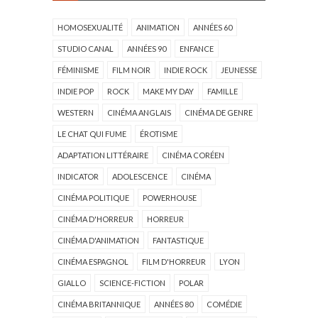
HOMOSEXUALITÉ
ANIMATION
ANNÉES 60
STUDIO CANAL
ANNÉES 90
ENFANCE
FÉMINISME
FILM NOIR
INDIE ROCK
JEUNESSE
INDIE POP
ROCK
MAKE MY DAY
FAMILLE
WESTERN
CINÉMA ANGLAIS
CINÉMA DE GENRE
LE CHAT QUI FUME
ÉROTISME
ADAPTATION LITTÉRAIRE
CINÉMA CORÉEN
INDICATOR
ADOLESCENCE
CINÉMA
CINÉMA POLITIQUE
POWERHOUSE
CINÉMA D'HORREUR
HORREUR
CINÉMA D'ANIMATION
FANTASTIQUE
CINÉMA ESPAGNOL
FILM D'HORREUR
LYON
GIALLO
SCIENCE-FICTION
POLAR
CINÉMA BRITANNIQUE
ANNÉES 80
COMÉDIE