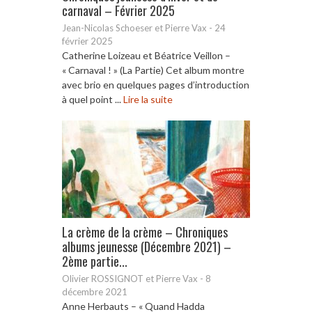
carnaval – Février 2025
Jean-Nicolas Schoeser et Pierre Vax
-
24
février 2025
Catherine Loizeau et Béatrice Veillon –
« Carnaval ! » (La Partie) Cet album montre
avec brio en quelques pages d’introduction
à quel point ...
Lire la suite
La crème de la crème – Chroniques
albums jeunesse (Décembre 2021) –
2ème partie...
Olivier ROSSIGNOT et Pierre Vax
-
8
décembre 2021
Anne Herbauts – « Quand Hadda