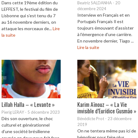
Dans cette 19ème édition du
Beatriz SALDANHA
-
20
décembre 2024
LEFFEST, le festival du film de
Interview en Français et en
Lisbonne qui s’est tenu du 7
Portugais Français Il est
au 16 novembre derniers, on
toujours émouvant d’assister
attaque les morceaux de...
Lire
à l’émergence d’une carrière.
la suite
En novembre dernier, Tiago ...
Lire la suite
Lillah Halla – « Levante »
Karim Aïnouz – « La Vie
invisible d’Eurídice Gusmão »
Pierig LERAY
-
5 décembre 2023
Dès son ouverture, le choc
Bénédicte Prot
-
23 décembre
2019
culturel et générationnel
On ne tentera même pas ici de
d’une société brésilienne
bémoliser pour faire plus
coupée en deux nous fait face.