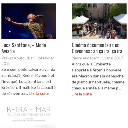
Luca Santtana, « Modo
Cinéma documentaire en
Aviao »
Cévennes : ah ça ira, ça ira !
Vasken Koutoudjian
-
24 février
Pierre Audebert
-
11 mai 2017
2018
Alors que la Croisette
Só o som pode salvar Salvar da
s’apprête à fêter la nouvelle
inanição.[1] Réunir l’évoqué et
ère Macron dans la débauche
l’invoqué. Luca Santtana est
de glamour habituelle, comme
Brésilien. Il maîtrise la capacité
chaque année à la même p...
de réinventer...
Lire la suite
Lire la suite