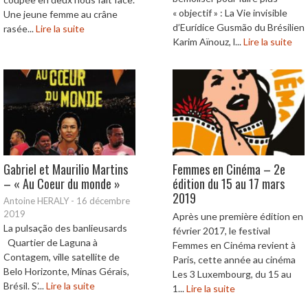
« objectif » : La Vie invisible
Une jeune femme au crâne
d’Eurídice Gusmão du Brésilien
rasée...
Lire la suite
Karim Aïnouz, l...
Lire la suite
Gabriel et Maurilio Martins
Femmes en Cinéma – 2e
– « Au Coeur du monde »
édition du 15 au 17 mars
2019
Antoine HERALY
-
16 décembre
2019
Après une première édition en
La pulsação des banlieusards
février 2017, le festival
Quartier de Laguna à
Femmes en Cinéma revient à
Contagem, ville satellite de
Paris, cette année au cinéma
Belo Horizonte, Minas Gérais,
Les 3 Luxembourg, du 15 au
Brésil. S’...
Lire la suite
1...
Lire la suite