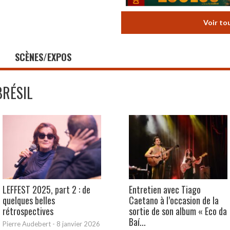
Voir to
SCÈNES/EXPOS
BRÉSIL
LEFFEST 2025, part 2 : de
Entretien avec Tiago
quelques belles
Caetano à l’occasion de la
rétrospectives
sortie de son album « Eco da
Baí...
Pierre Audebert
-
8 janvier 2026