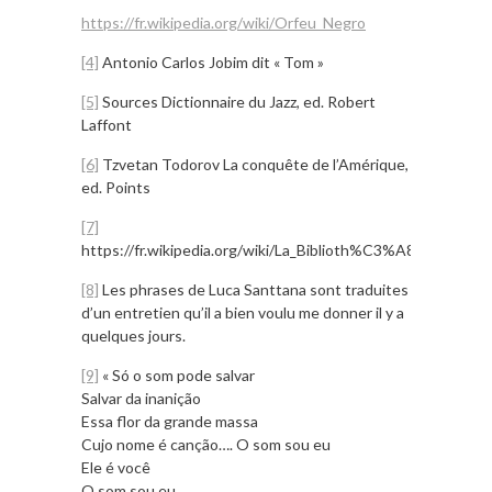
https://fr.wikipedia.org/wiki/Orfeu_Negro
[4]
Antonio Carlos Jobim dit « Tom »
[5]
Sources Dictionnaire du Jazz, ed. Robert
Laffont
[6]
Tzvetan Todorov La conquête de l’Amérique,
ed. Points
[7]
https://fr.wikipedia.org/wiki/La_Biblioth%C3%A8que_de_Ba
[8]
Les phrases de Luca Santtana sont traduites
d’un entretien qu’il a bien voulu me donner il y a
quelques jours.
[9]
« Só o som pode salvar
Salvar da inanição
Essa flor da grande massa
Cujo nome é canção…. O som sou eu
Ele é você
O som sou eu