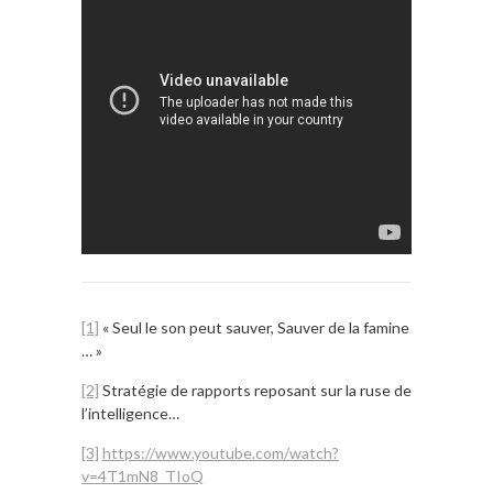
[1]
« Seul le son peut sauver, Sauver de la famine
… »
[2]
Stratégie de rapports reposant sur la ruse de
l’intelligence…
[3]
https://www.youtube.com/watch?
v=4T1mN8_TIoQ