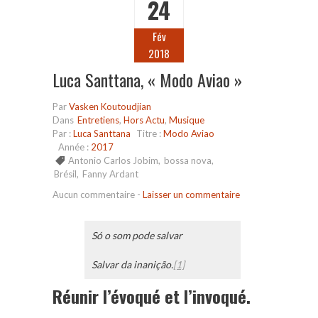
24
Fév
2018
Luca Santtana, « Modo Aviao »
Par
Vasken Koutoudjian
Dans
Entretiens
,
Hors Actu
,
Musique
Par :
Luca Santtana
Titre :
Modo Aviao
Année :
2017
Antonio Carlos Jobim
,
bossa nova
,
Brésil
,
Fanny Ardant
Aucun commentaire
-
Laisser un commentaire
Só o som pode salvar
Salvar da inanição.
[1]
Réunir l’évoqué et l’invoqué.