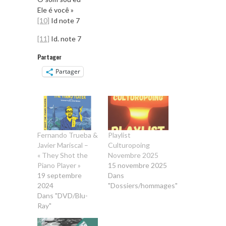
Ele é você »
[10]
Id note 7
[11]
Id. note 7
Partager
Partager
Fernando Trueba &
Playlist
Javier Mariscal –
Culturopoing
« They Shot the
Novembre 2025
Piano Player »
15 novembre 2025
19 septembre
Dans
2024
"Dossiers/hommages"
Dans "DVD/Blu-
Ray"