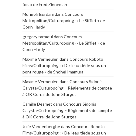
fois » de Fred Zinneman
Muniroh Burdani
dans
Concours
Metropolitan/Culturopoing -« Le Sifflet » de
Corin Hardy
gregory tarmoul
dans
Concours
Metropolitan/Culturopoing -« Le Sifflet » de
Corin Hardy
Maxime Vermeulen
dans
Concours Roboto
Films/Culturopoing : « De l’eau tiède sous un
pont rouge » de Shōhei Imamura
Maxime Vermeulen
dans
Concours Sidonis
Calysta/Culturopoing – Règlements de compte
à OK Corral de John Sturges
Camille Desmet
dans
Concours Sidonis
Calysta/Culturopoing – Règlements de compte
à OK Corral de John Sturges
Julie Vandenberghe
dans
Concours Roboto
Films/Culturopoing : « De l’eau tiède sous un