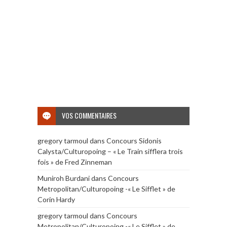
VOS COMMENTAIRES
gregory tarmoul
dans
Concours Sidonis
Calysta/Culturopoing – « Le Train sifflera trois
fois » de Fred Zinneman
Muniroh Burdani
dans
Concours
Metropolitan/Culturopoing -« Le Sifflet » de
Corin Hardy
gregory tarmoul
dans
Concours
Metropolitan/Culturopoing -« Le Sifflet » de