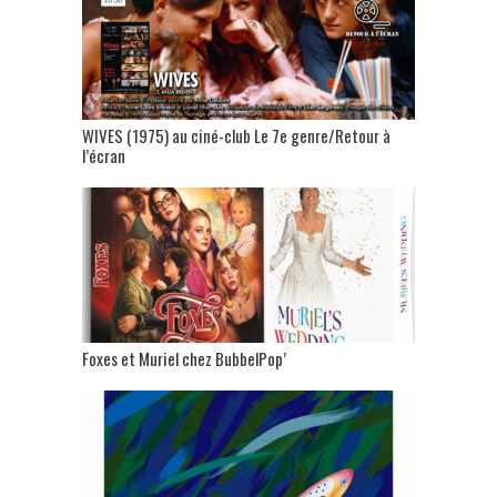
WIVES (1975) au ciné-club Le 7e genre/Retour à
l’écran
Foxes et Muriel chez BubbelPop’