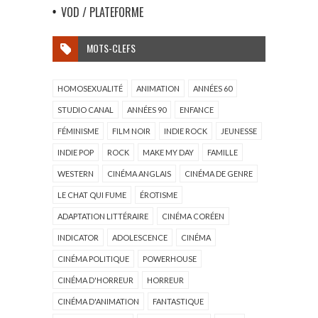
VOD / PLATEFORME
MOTS-CLEFS
HOMOSEXUALITÉ
ANIMATION
ANNÉES 60
STUDIO CANAL
ANNÉES 90
ENFANCE
FÉMINISME
FILM NOIR
INDIE ROCK
JEUNESSE
INDIE POP
ROCK
MAKE MY DAY
FAMILLE
WESTERN
CINÉMA ANGLAIS
CINÉMA DE GENRE
LE CHAT QUI FUME
ÉROTISME
ADAPTATION LITTÉRAIRE
CINÉMA CORÉEN
INDICATOR
ADOLESCENCE
CINÉMA
CINÉMA POLITIQUE
POWERHOUSE
CINÉMA D'HORREUR
HORREUR
CINÉMA D'ANIMATION
FANTASTIQUE