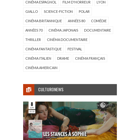
CINÉMA ESPAGNOL
FILM D'HORREUR
LYON
GIALLO
SCIENCE-FICTION
POLAR
CINÉMA BRITANNIQUE
ANNÉES 80
COMÉDIE
ANNÉES 70
CINÉMA JAPONAIS
DOCUMENTAIRE
THRILLER
CINÉMA DOCUMENTAIRE
CINÉMA FANTASTIQUE
FESTIVAL
CINÉMA ITALIEN
DRAME
CINÉMA FRANÇAIS
CINÉMA AMERICAIN
CULTURONEWS