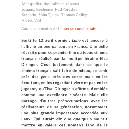
Montpellier
,
Naturalisme
,
réseaux
sociaux
,
Résilience
,
Rod Paradot
,
Scénario
,
Sofia Djama
,
Thomas Cailley
,
Vidéo
,
Viol
Aucun commentaire
-
Laisser un commentaire
Sorti le 12 avril dernier,
Luna
est encore à
l’affiche un peu partout en France. Une belle
réussite pour ce premier film du jeune cinéma
français réalisé par la montpelliéraine Elsa
Diringer. C’est justement dans ce que le
cinéma français sait faire de mieux, se tenir
près des gens, près des corps mais en les
écoutant, en les regardant vivre et pas en les
jugeant, qu’Elsa Diringer s’affirme d’emblée
comme une excellente cinéaste. Mais elle
partage d’autres préoccupations avec les
réalisateurs de sa génération, notamment
une plus grande importance accordée aux
lieux. Qui aurait dit que quelqu’un saurait
mettre en valeur ces noman’s land de la