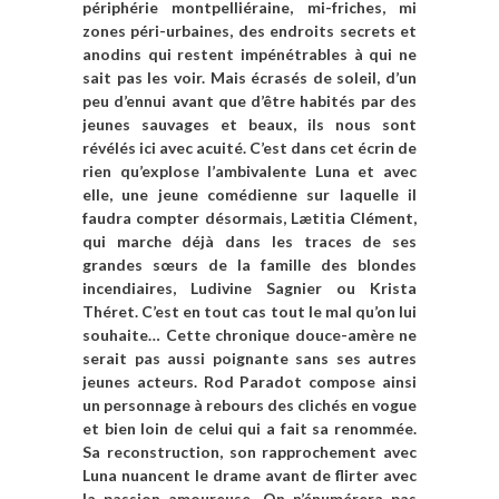
périphérie montpelliéraine, mi-friches, mi
zones péri-urbaines, des endroits secrets et
anodins qui restent impénétrables à qui ne
sait pas les voir. Mais écrasés de soleil, d’un
peu d’ennui avant que d’être habités par des
jeunes sauvages et beaux, ils nous sont
révélés ici avec acuité. C’est dans cet écrin de
rien qu’explose l’ambivalente Luna et avec
elle, une jeune comédienne sur laquelle il
faudra compter
désormais
, Lætitia Clément,
qui marche déjà dans les traces de ses
grandes sœurs
de la famille des blondes
incendiaires,
Ludivine Sagnier ou Krista
Théret. C’est en tout cas tout le mal qu’on lui
souhaite… Cette chronique douce-amère ne
serait pas aussi poignante sans ses autres
jeunes acteurs. Rod Paradot compose ainsi
un personnage à rebours des clichés en vogue
et bien loin de celui qui a fait sa renommée.
Sa reconstruction, son rapprochement avec
Luna nuancent le drame avant de flirter avec
la passion amoureuse. On n’énumérera pas