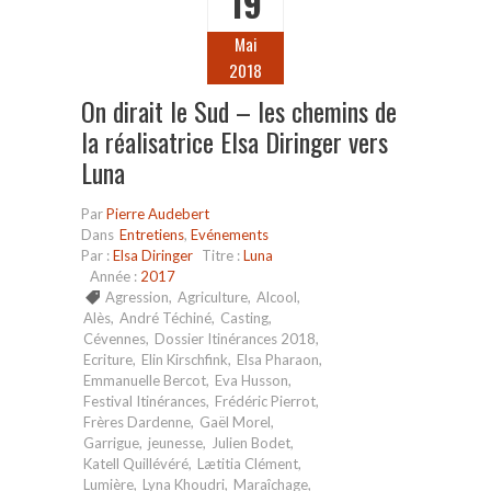
19
Mai
2018
On dirait le Sud – les chemins de
la réalisatrice Elsa Diringer vers
Luna
Par
Pierre Audebert
Dans
Entretiens
,
Evénements
Par :
Elsa Diringer
Titre :
Luna
Année :
2017
Agression
,
Agriculture
,
Alcool
,
Alès
,
André Téchiné
,
Casting
,
Cévennes
,
Dossier Itinérances 2018
,
Ecriture
,
Elin Kirschfink
,
Elsa Pharaon
,
Emmanuelle Bercot
,
Eva Husson
,
Festival Itinérances
,
Frédéric Pierrot
,
Frères Dardenne
,
Gaël Morel
,
Garrigue
,
jeunesse
,
Julien Bodet
,
Katell Quillévéré
,
Lætitia Clément
,
Lumière
,
Lyna Khoudri
,
Maraîchage
,