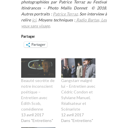
photographiées par Patrice Terraz au Festival
Itinérances – Photo Maïlis Donnet © 2018.
Autres portraits :
Patrice Terraz
. Son interview à
relire
ici
.
Moyens techniques :
Radio Bartas, Les
yeux sans visage
.
Partager
Partager
Beauté secrète de
Gangstarr malgré
notre inconscient
lui – Entretien avec
poétique –
Cédric Condon et
Entretien avec
Sylviane Manuel,
Édith Scob,
Réalisateur et
comédienne
Scénariste
13 avril 2017
12 avril 2017
Dans "Entretiens"
Dans "Entretiens"