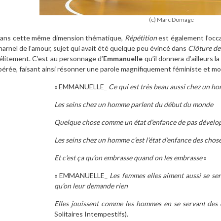
(c) Marc Domage
ans cette même dimension thématique,
Répétition
est également l’occa
harnel de l’amour, sujet qui avait été quelque peu évincé dans
Clôture de
élitement. C’est au personnage d’
Emmanuelle
qu’il donnera d’ailleurs 
ibérée, faisant ainsi résonner une parole magnifiquement féministe et m
« EMMANUELLE_
Ce qui est très beau aussi chez un ho
Les seins chez un homme parlent du début du monde
Quelque chose comme un état d’enfance de pas dévelo
Les seins chez un homme c’est l’état d’enfance des chos
Et c’est ça qu’on embrasse quand on les embrasse
»
« EMMANUELLE_
Les femmes elles aiment aussi se se
qu’on leur demande rien
Elles jouissent comme les hommes en se servant des
Solitaires Intempestifs).