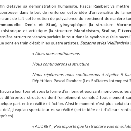
fin d’étayer sa démonstration humaniste, Pascal Rambert va mettre e
uperposer dans le but de renforcer cette idée d’universalité de l’am
ncrant de fait cette notion de polyvalence du sentiment de manière tou
mmanuelle, Denis et Stan
), géographique (la structure
Vorone
u’historique et artistique (la structure
Mandelstam, Staline, Fitzera
ernière structure viendra parfaire le tout dans le symbole qu’elle sacral
ue sont en train d’établir les quatre artistes,
Suzanne et les Vieillards
(la
«
Alors nous continuerons
Nous continuerons la structure
Nous répéterons nous continuerons à répéter il fau
Répétition, Pascal Rambert (Les Solitaires Intempestif
hacun à leur tour et sous la forme d’un long et épuisant monologue, les
es différentes structures dont l’empilement semble à tout moment sur l
uelque part entre réalité et fiction. Ainsi le moment n’est plus celui du
u-delà, jusqu’au spectateur et sa réalité (cette idée est d’ailleurs renfor
eprises).
« AUDREY_
Peu importe que la structure vole en éclats