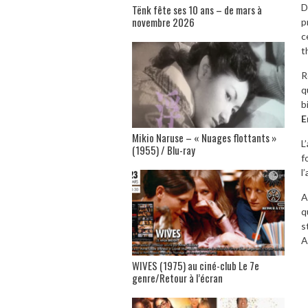
D
Tënk fête ses 10 ans – de mars à
novembre 2026
p
c
t
R
q
b
E
Mikio Naruse – « Nuages flottants »
L
(1955) / Blu-ray
f
l
A
q
s
A
WIVES (1975) au ciné-club Le 7e
genre/Retour à l’écran