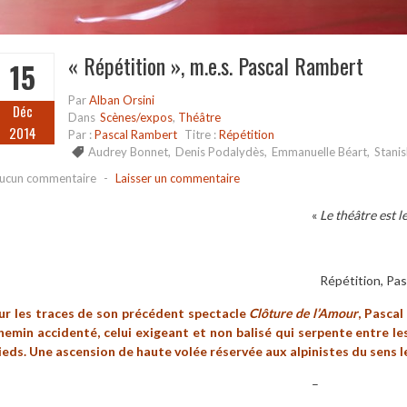
« Répétition », m.e.s. Pascal Rambert
15
Par
Alban Orsini
Déc
Dans
Scènes/expos
,
Théâtre
2014
Par :
Pascal Rambert
Titre :
Répétition
Audrey Bonnet
,
Denis Podalydès
,
Emmanuelle Béart
,
Stani
ucun commentaire
-
Laisser un commentaire
«
Le théâtre est le
Répétition, Pas
ur les traces de son précédent spectacle
Clôture de l’Amour
, Pasca
hemin accidenté, celui exigeant et non balisé qui serpente entre l
ieds. Une ascension de haute volée réservée aux alpinistes du sens l
–