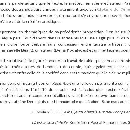
ans la parole autant que le texte, le metteur en scène et auteur
Pa
récise depuis plusieurs années notamment avec son
Clôture de l’Am
ertaine gourmandise du verbe et du mot qu’il s’y englue une nouvelle foi
héâtre et de la création artistique.
eprenant les thématiques de sa précédente proposition, il en poursuit la
uelque peu. Tout d’abord dans la forme puisqu’il ne s’agit plus ici d’u
ien d’une joute verbale sans concession entre quatre artistes :
mmanuelle Béart
), un auteur (
Denis Podalydès
) et un metteur en scèn
’auteur utilise ici la figure iconique du travail de table que connaissent
ois les thématiques de l’amour et du couple, mais également celles de 
’artiste et enfin celle de la société dans cette manière qu’elle a de se rep
insi donc on pourrait voir en
Répétition
une réflexion pertinente sur l’a
ui résidait dans l’intimité du couple, est ici celui, plus social, s’é
tructure. L’auteur commence d’ailleurs sa réflexion en évoquant le cou
udrey qui aime Denis puis c’est Emmanuelle qui dit aimer Stan mais aussi
« EMMANUELLE_
Ainsi je toucherais aux deux corps 
Là est le scandale ?
», Répétition, Pascal Rambert (Les S