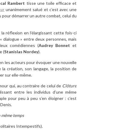
scal Rambert
tisse une toile efficace et
our
unanimement salué et c’est avec une
s pour démarrer un autre combat, celui du
 réflexion en l’élargissant cette fois-ci
n « dialogue » entre deux personnes, mais
 deux comédiennes (
Audrey Bonnet
et
e (
Stanislas Nordey
).
 bien les acteurs pour évoquer une nouvelle
la création, son langage, la position de
lier sur elle-même.
mour qui, au contraire de celui de
Clôture
tablissant entre les individus d’une même
ple pour peu à peu s’en éloigner : c’est
 Denis.
en même temps
olitaires Intempestifs).