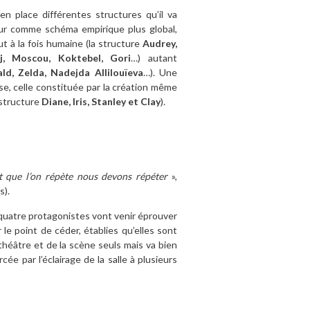
n place différentes structures qu’il va
our comme schéma empirique plus global,
t à la fois humaine (la structure
Audrey,
j, Moscou, Koktebel, Gori
…) autant
ld, Zelda, Nadejda Allilouïeva
…). Une
ise, celle constituée par la création même
 structure
Diane, Iris, Stanley et Clay
).
t que l’on répète nous devons répéter
»,
s).
 quatre protagonistes vont venir éprouver
e point de céder, établies qu’elles sont
 théâtre et de la scène seuls mais va bien
cée par l’éclairage de la salle à plusieurs