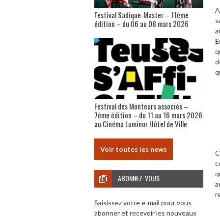
A
Festival Sadique-Master – 11ème
s
édition – du 06 au 08 mars 2026
a
E
q
d
q
Festival des Monteurs associés –
7ème édition – du 11 au 16 mars 2026
au Cinéma Luminor Hôtel de Ville
Voir toutes les news
C
c
q
ABONNEZ-VOUS
a
r
Saisissez votre e-mail pour vous
abonner et recevoir les nouveaux