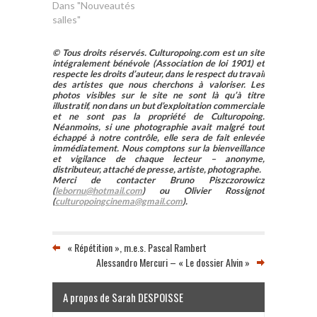
Dans "Nouveautés
salles"
© Tous droits réservés. Culturopoing.com est un site
intégralement bénévole (Association de loi 1901) et
respecte les droits d’auteur, dans le respect du travail
des artistes que nous cherchons à valoriser. Les
photos visibles sur le site ne sont là qu’à titre
illustratif, non dans un but d’exploitation commerciale
et ne sont pas la propriété de Culturopoing.
Néanmoins, si une photographie avait malgré tout
échappé à notre contrôle, elle sera de fait enlevée
immédiatement. Nous comptons sur la bienveillance
et vigilance de chaque lecteur – anonyme,
distributeur, attaché de presse, artiste, photographe.
Merci de contacter Bruno Piszczorowicz
(
lebornu@hotmail.com
) ou Olivier Rossignot
(
culturopoingcinema@gmail.com
).
« Répétition », m.e.s. Pascal Rambert
Alessandro Mercuri – « Le dossier Alvin »
A propos de Sarah DESPOISSE