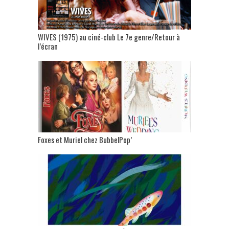
WIVES (1975) au ciné-club Le 7e genre/Retour à
l’écran
Foxes et Muriel chez BubbelPop’