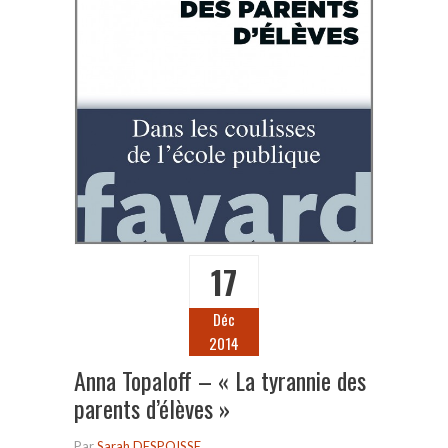
17
Déc
2014
Anna Topaloff – « La tyrannie des
parents d’élèves »
Par
Sarah DESPOISSE