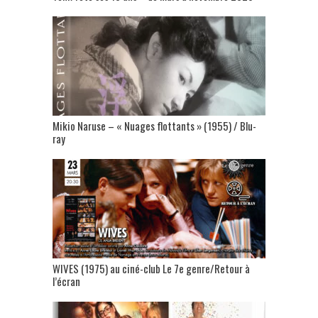
Mikio Naruse – « Nuages flottants » (1955) / Blu-
ray
WIVES (1975) au ciné-club Le 7e genre/Retour à
l’écran