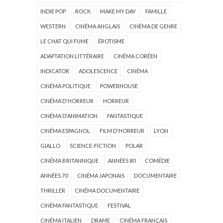
INDIE POP
ROCK
MAKE MY DAY
FAMILLE
WESTERN
CINÉMA ANGLAIS
CINÉMA DE GENRE
LE CHAT QUI FUME
ÉROTISME
ADAPTATION LITTÉRAIRE
CINÉMA CORÉEN
INDICATOR
ADOLESCENCE
CINÉMA
CINÉMA POLITIQUE
POWERHOUSE
CINÉMA D'HORREUR
HORREUR
CINÉMA D'ANIMATION
FANTASTIQUE
CINÉMA ESPAGNOL
FILM D'HORREUR
LYON
GIALLO
SCIENCE-FICTION
POLAR
CINÉMA BRITANNIQUE
ANNÉES 80
COMÉDIE
ANNÉES 70
CINÉMA JAPONAIS
DOCUMENTAIRE
THRILLER
CINÉMA DOCUMENTAIRE
CINÉMA FANTASTIQUE
FESTIVAL
CINÉMA ITALIEN
DRAME
CINÉMA FRANÇAIS