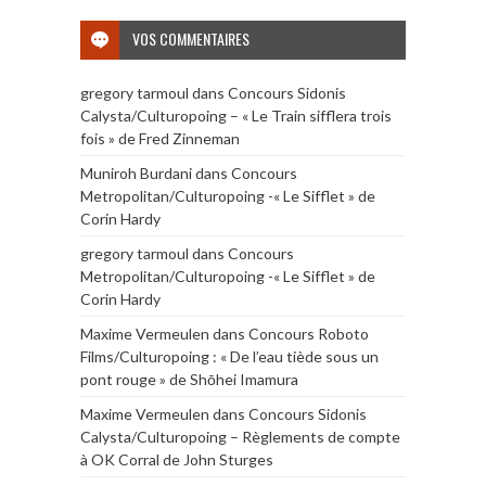
VOS COMMENTAIRES
gregory tarmoul
dans
Concours Sidonis
Calysta/Culturopoing – « Le Train sifflera trois
fois » de Fred Zinneman
Muniroh Burdani
dans
Concours
Metropolitan/Culturopoing -« Le Sifflet » de
Corin Hardy
gregory tarmoul
dans
Concours
Metropolitan/Culturopoing -« Le Sifflet » de
Corin Hardy
Maxime Vermeulen
dans
Concours Roboto
Films/Culturopoing : « De l’eau tiède sous un
pont rouge » de Shōhei Imamura
Maxime Vermeulen
dans
Concours Sidonis
Calysta/Culturopoing – Règlements de compte
à OK Corral de John Sturges