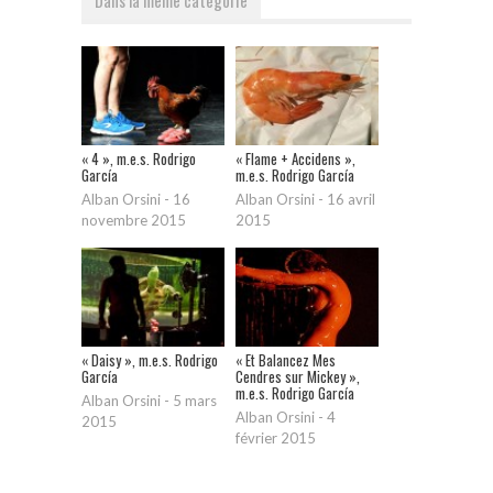
« 4 », m.e.s. Rodrigo
« Flame + Accidens »,
García
m.e.s. Rodrigo García
Alban Orsini
-
16
Alban Orsini
-
16 avril
novembre 2015
2015
« Daisy », m.e.s. Rodrigo
« Et Balancez Mes
García
Cendres sur Mickey »,
m.e.s. Rodrigo García
Alban Orsini
-
5 mars
Alban Orsini
-
4
2015
février 2015