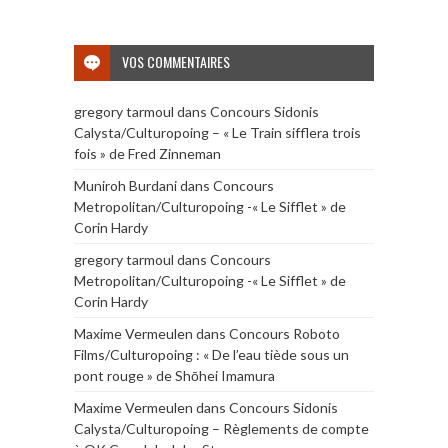
VOS COMMENTAIRES
gregory tarmoul
dans
Concours Sidonis
Calysta/Culturopoing – « Le Train sifflera trois
fois » de Fred Zinneman
Muniroh Burdani
dans
Concours
Metropolitan/Culturopoing -« Le Sifflet » de
Corin Hardy
gregory tarmoul
dans
Concours
Metropolitan/Culturopoing -« Le Sifflet » de
Corin Hardy
Maxime Vermeulen
dans
Concours Roboto
Films/Culturopoing : « De l’eau tiède sous un
pont rouge » de Shōhei Imamura
Maxime Vermeulen
dans
Concours Sidonis
Calysta/Culturopoing – Règlements de compte