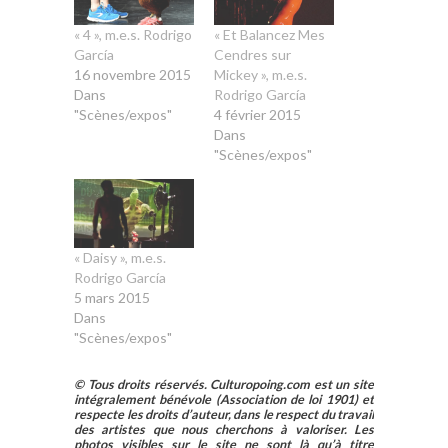
« 4 », m.e.s. Rodrigo
« Et Balancez Mes
García
Cendres sur
16 novembre 2015
Mickey », m.e.s.
Dans
Rodrigo García
"Scènes/expos"
4 février 2015
Dans
"Scènes/expos"
« Daisy », m.e.s.
Rodrigo García
5 mars 2015
Dans
"Scènes/expos"
© Tous droits réservés. Culturopoing.com est un site
intégralement bénévole (Association de loi 1901) et
respecte les droits d’auteur, dans le respect du travail
des artistes que nous cherchons à valoriser. Les
photos visibles sur le site ne sont là qu’à titre