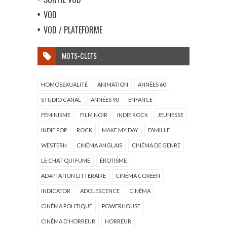
VOD
VOD / PLATEFORME
MOTS-CLEFS
HOMOSEXUALITÉ
ANIMATION
ANNÉES 60
STUDIO CANAL
ANNÉES 90
ENFANCE
FÉMINISME
FILM NOIR
INDIE ROCK
JEUNESSE
INDIE POP
ROCK
MAKE MY DAY
FAMILLE
WESTERN
CINÉMA ANGLAIS
CINÉMA DE GENRE
LE CHAT QUI FUME
ÉROTISME
ADAPTATION LITTÉRAIRE
CINÉMA CORÉEN
INDICATOR
ADOLESCENCE
CINÉMA
CINÉMA POLITIQUE
POWERHOUSE
CINÉMA D'HORREUR
HORREUR