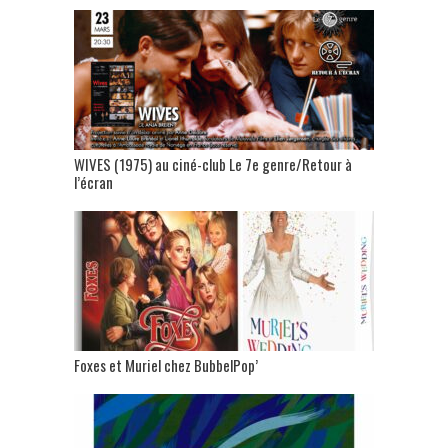
WIVES (1975) au ciné-club Le 7e genre/Retour à
l’écran
Foxes et Muriel chez BubbelPop’