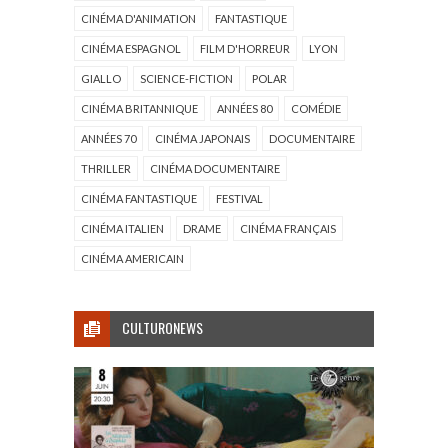
CINÉMA D'ANIMATION
FANTASTIQUE
CINÉMA ESPAGNOL
FILM D'HORREUR
LYON
GIALLO
SCIENCE-FICTION
POLAR
CINÉMA BRITANNIQUE
ANNÉES 80
COMÉDIE
ANNÉES 70
CINÉMA JAPONAIS
DOCUMENTAIRE
THRILLER
CINÉMA DOCUMENTAIRE
CINÉMA FANTASTIQUE
FESTIVAL
CINÉMA ITALIEN
DRAME
CINÉMA FRANÇAIS
CINÉMA AMERICAIN
CULTURONEWS