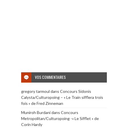
VOS COMMENTAIRES
gregory tarmoul
dans
Concours Sidonis
Calysta/Culturopoing – « Le Train sifflera trois
fois » de Fred Zinneman
Muniroh Burdani
dans
Concours
Metropolitan/Culturopoing -« Le Sifflet » de
Corin Hardy