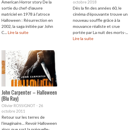
American Horror story De la
octobre 2018
sortie du chef-d’œuvre
Dès la fin des années 60, le
matriciel en 1978 à l’atroce
cinéma d’épouvante trouve un
Halloween : Résurrection en
nouveau souffle grâce à la
2002, la saga initiée par John
mouvance réaliste et crue
C...
Lire la suite
portée par La nuit des morts-...
Lire la suite
John Carpenter – Halloween
(Blu Ray)
Olivier ROSSIGNOT
-
26
octobre 2011
Retour sur les terres de
l’imaginaire… Revoir Halloween
alors que sort la préquelle-