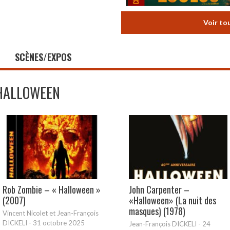
Voir to
SCÈNES/EXPOS
HALLOWEEN
Rob Zombie – « Halloween »
John Carpenter –
(2007)
«Halloween» (La nuit des
masques) (1978)
Vincent Nicolet et Jean-François
DICKELI
-
31 octobre 2025
Jean-François DICKELI
-
24