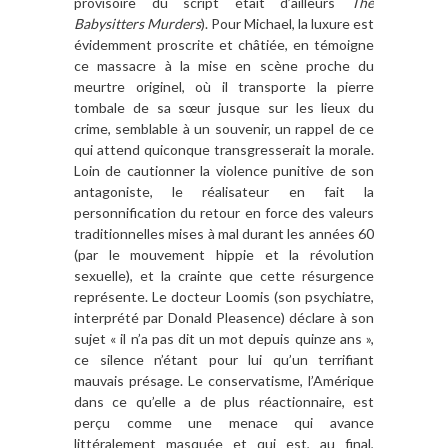
provisoire du script était d’ailleurs
The
Babysitters Murders
). Pour Michael, la luxure est
évidemment proscrite et châtiée, en témoigne
ce massacre à la mise en scène proche du
meurtre originel, où il transporte la pierre
tombale de sa sœur jusque sur les lieux du
crime, semblable à un souvenir, un rappel de ce
qui attend quiconque transgresserait la morale.
Loin de cautionner la violence punitive de son
antagoniste, le réalisateur en fait la
personnification du retour en force des valeurs
traditionnelles mises à mal durant les années 60
(par le mouvement hippie et la révolution
sexuelle), et la crainte que cette résurgence
représente. Le docteur Loomis (son psychiatre,
interprété par Donald Pleasence) déclare à son
sujet « il n’a pas dit un mot depuis quinze ans »,
ce silence n’étant pour lui qu’un terrifiant
mauvais présage. Le conservatisme, l’Amérique
dans ce qu’elle a de plus réactionnaire, est
perçu comme une menace qui avance
littéralement masquée et qui est, au final,