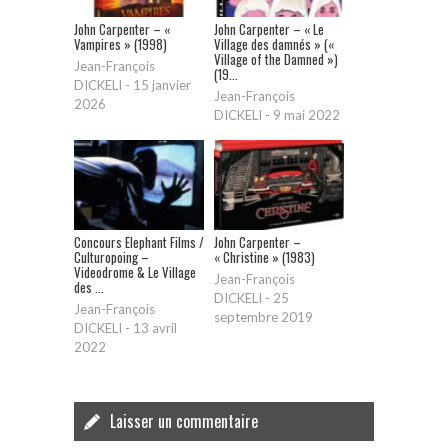
John Carpenter – «
John Carpenter – « Le
Vampires » (1998)
Village des damnés » («
Village of the Damned »)
Jean-François
(19...
DICKELI
-
15 janvier
Jean-François
2026
DICKELI
-
9 mai 2022
Concours Elephant Films /
John Carpenter –
Culturopoing –
« Christine » (1983)
Videodrome & Le Village
Jean-François
des ...
DICKELI
-
25
Jean-François
septembre 2019
DICKELI
-
13 avril
2022
Laisser un commentaire