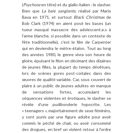
(
Psychose
en tête) et du giallo italien : le slasher.
Bien que
La baie sanglante
, réalisé par Mario
Bava en 1971, et surtout
Black Christmas
de
Bob Clark (1974) en aient posé les bases (un
tueur masqué massacre des adolescent.e.s à
l’arme blanche, si possible dans un contexte de
fête traditionnelle), c’est le film de Carpenter
qui en deviendra le mètre-étalon. Tout au long
des années 1980, le genre vivra son heure de
gloire, épuisant le filon en décimant des dizaines
de jeunes filles, la plupart du temps dévêtues,
lors de scènes gores post-coïtales dans des
œuvres de qualité variable. Car, sous couvert de
plaire à un public de jeunes adultes en manque
de sensations fortes, accumulant les
séquences violentes et érotiques, le slasher se
révèle d’une pudibonderie hypocrite. Les
« teenagers », majoritairement de sexe féminins,
y sont punis par une figure adulte pour avoir
commis le péché de chair, ou avoir consommé
des drogues, en bref un violent retour à l’ordre