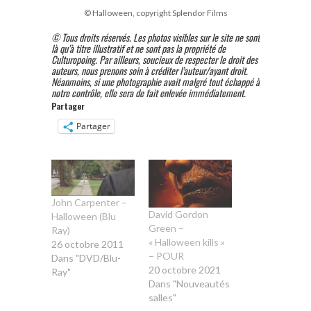
© Halloween, copyright Splendor Films
© Tous droits réservés. Les photos visibles sur le site ne sont
là qu’à titre illustratif et ne sont pas la propriété de
Culturopoing. Par ailleurs, soucieux de respecter le droit des
auteurs, nous prenons soin à créditer l’auteur/ayant droit.
Néanmoins, si une photographie avait malgré tout échappé à
notre contrôle, elle sera de fait enlevée immédiatement.
Partager
Partager
John Carpenter –
David Gordon
Halloween (Blu
Green –
Ray)
« Halloween kills »
26 octobre 2011
– POUR
Dans "DVD/Blu-
20 octobre 2021
Ray"
Dans "Nouveautés
salles"