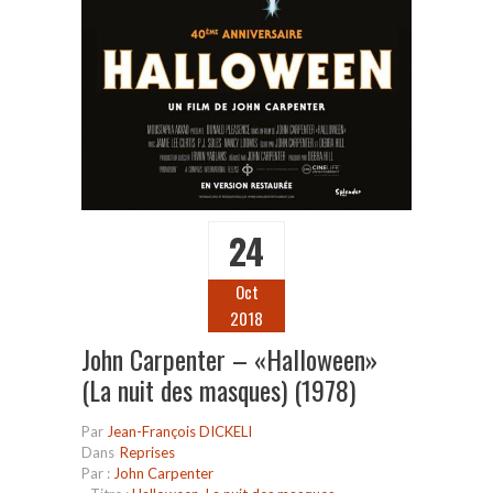
24
Oct
2018
John Carpenter – «Halloween»
(La nuit des masques) (1978)
Par
Jean-François DICKELI
Dans
Reprises
Par :
John Carpenter