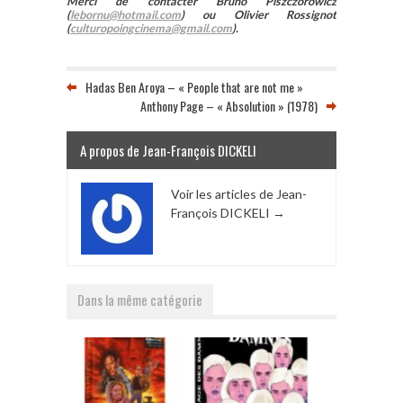
Merci de contacter Bruno Piszczorowicz
(
lebornu@hotmail.com
) ou Olivier Rossignot
(
culturopoingcinema@gmail.com
).
Hadas Ben Aroya – « People that are not me »
Anthony Page – « Absolution » (1978)
A propos de Jean-François DICKELI
Voir les articles de Jean-
François DICKELI
→
Dans la même catégorie