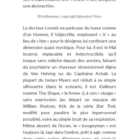
une abstraction.
© Halloween, copyright Splendor Films
Le docteur Loomis ne parle pas du tueur comme
d’un Homme, il l’objectifie, employant « it » au
lieu de « him » pour le désigner, lui conférant une
dimension quasi mystique. Pour lui, il est le Mal
incarné, implacable et indestructible, qu’il
traque sans relâche depuis des années, faisant
du psychiatre un chasseur obsessionnel digne
de Van Helsing ou du Capitaine Achab. La
plupart du temps Myers est réduit à sa simple
silhouette (dans le scénario, il est d’ailleurs
nommé The Shape, « la forme »), à son « visage »
sans expression (au départ un masque de
William Shatner, Kirk de la série
Star Trek
,
modifié pour paraître le plus impersonnel
possible), voire au simple bruit de sa respiration.
Même absent de l’écran, le « boogeyman » est
toujours là, tapi dans l’ombre, prêt à agir, comme
dans cette scène d’horreur pure, où c’est la