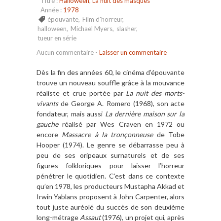
Titre :
Halloween
,
La nuit des masques
Année :
1978
épouvante
,
Film d'horreur
,
halloween
,
Michael Myers
,
slasher
,
tueur en série
Aucun commentaire
-
Laisser un commentaire
Dès la fin des années 60, le cinéma d’épouvante
trouve un nouveau souffle grâce à la mouvance
réaliste et crue portée par
La nuit des morts-
vivants
de George A. Romero (1968), son acte
fondateur, mais aussi
La dernière maison sur la
gauche
réalisé par Wes Craven en 1972 ou
encore
Massacre à la tronçonneuse
de Tobe
Hooper (1974). Le genre se débarrasse peu à
peu de ses oripeaux surnaturels et de ses
figures folkloriques pour laisser l’horreur
pénétrer le quotidien. C’est dans ce contexte
qu’en 1978, les producteurs Mustapha Akkad et
Irwin Yablans proposent à John Carpenter, alors
tout juste auréolé du succès de son deuxième
long-métrage
Assaut
(1976), un projet qui, après