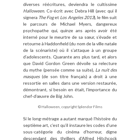
diverses réécritures, deviendra le cultissime
Halloween
. Co-écrit avec Debra Hill (avec qui il
signera
The Fog
et
Los Angeles 2013
), le film suit
le parcours de Michael Myers, dangereux
psychopathe qui, quinze ans après avoir été
interné pour le meurtre de sa sœur, s’évade et
retourne à Haddonfield (du nom de la ville natale
de la scénariste) où il s’attaque à un groupe
d’adolescents. Quarante ans plus tard, et alors
que David Gordon Green dévoile sa relecture
du mythe (pensée comme sa suite),
La nuit des
masques
(de son titre français) a droit à une
ressortie en salles dans une version restaurée,
démontrant, si besoin en était, l’importance du
chef-d’œuvre de Big John.
© Halloween, copyright Splendor Films
Si le long-métrage a autant marqué l’histoire du
septième art, c’est qu’il instaure les codes d’une
sous-catégorie du cinéma d’horreur, digne
descendant des thrillers d’Alfred Hitchcock