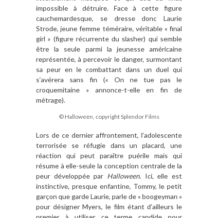
impossible à détruire. Face à cette figure
cauchemardesque, se dresse donc Laurie
Strode, jeune femme téméraire, véritable « final
girl » (figure récurrente du slasher) qui semble
être la seule parmi la jeunesse américaine
représentée, à percevoir le danger, surmontant
sa peur en le combattant dans un duel qui
s’avérera sans fin (« On ne tue pas le
croquemitaine » annonce-t-elle en fin de
métrage).
© Halloween, copyright Splendor Films
Lors de ce dernier affrontement, l’adolescente
terrorisée se réfugie dans un placard, une
réaction qui peut paraître puérile mais qui
résume à elle-seule la conception centrale de la
peur développée par
Halloween
. Ici, elle est
instinctive, presque enfantine, Tommy, le petit
garçon que garde Laurie, parle de « boogeyman »
pour désigner Myers, le film étant d’ailleurs le
premier à utiliser ce terme candide pour