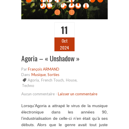
11
Oct
2024
Agoria – « Unshadow »
Par
François ARMAND
Dans
Musique
,
Sorties
Agoria
,
French Touch
,
House
,
Techno
Aucun commentaire
-
Laisser un commentaire
Lorsqu’Agoria a attrapé le virus de la musique
électronique dans les années 90,
l’industrialisation de celle-ci n’en était qu’à ses
débuts. Alors que le genre avait tout juste