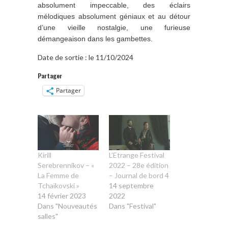
absolument impeccable, des éclairs
mélodiques absolument géniaux et au détour
d’une vieille nostalgie, une furieuse
démangeaison dans les gambettes.
Date de sortie : le 11/10/2024
Partager
Partager
Kirill
L’Etrange Festival
Serebrennikov – «
2022 – 28e édition
La Femme de
– Journal de bord 4
Tchaïkovski »
14 septembre
14 février 2023
2022
Dans "Nouveautés
Dans "Festival"
salles"