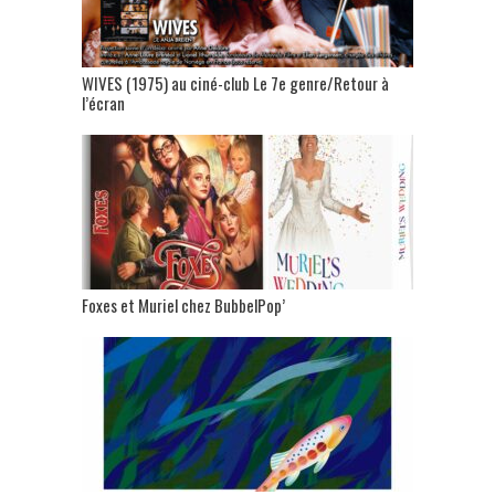
WIVES (1975) au ciné-club Le 7e genre/Retour à
l’écran
Foxes et Muriel chez BubbelPop’