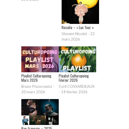
Rosalía – « Lux Tour »
Vincent Nicolet
-
22
mars 2026
Playlist Culturopoing
Playlist Culturopoing
Mars 2026
Février 2026
Bruno Piszorowicz
-
Cyril COSSARDEAUX
20 mars 2026
-
14 février 2026
Rap français – 2025