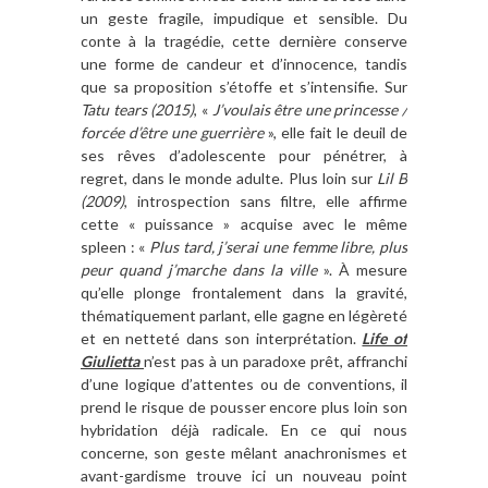
un geste fragile, impudique et sensible. Du
conte à la tragédie, cette dernière conserve
une forme de candeur et d’innocence, tandis
que sa proposition s’étoffe et s’intensifie. Sur
Tatu tears (2015)
, «
J’voulais être une princesse /
forcée d’être une guerrière
», elle fait le deuil de
ses rêves d’adolescente pour pénétrer, à
regret, dans le monde adulte. Plus loin sur
Lil B
(2009)
, introspection sans filtre, elle affirme
cette « puissance » acquise avec le même
spleen : «
Plus tard, j’serai une femme libre, plus
peur quand j’marche dans la ville
». À mesure
qu’elle plonge frontalement dans la gravité,
thématiquement parlant, elle gagne en légèreté
et en netteté dans son interprétation.
Life of
Giulietta
n’est pas à un paradoxe prêt, affranchi
d’une logique d’attentes ou de conventions, il
prend le risque de pousser encore plus loin son
hybridation déjà radicale. En ce qui nous
concerne, son geste mêlant anachronismes et
avant-gardisme trouve ici un nouveau point