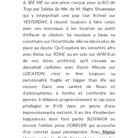
& SEE ME
ou une piste conçue pour la BO de
Trap
par Saleka (la fille de M. Night Shyamalan
qui y interprétait une pop star fictive) sur
YESTERDAY
, il réussit toujours à faire corps
avec ses morceaux, à les incarner au point
d’effacer la citation. Sa musique a beau se
construire sur l’incertitude, elle ne laisse plus de
place au doute. Qu’il explore les sonorités afro
avec Rema sur
TOXIC
ou en solo sur
AFRI
(l’un
de nos titres préférés), qu’il s’essaie au
dancehall caribéen avec Byron Messia sur
LOCATION
, c’est in fine toujours sa
personnalité fragile et bigger than life qui
ressort. Dans une variété de flows et
d’atmosphères, à fondre et confondre les
genres, il délaisse progressivement le rap pour
privilégier le R’n’B dans un geste d’une
impressionnante netteté. Il en tire d’évidentes
fulgurances dont font partie
SLOVAKIA
ou
encore l’ultime piste
FOREVER
qui accouche
d’un constat quasi péremptoire. Avec
Mania
,