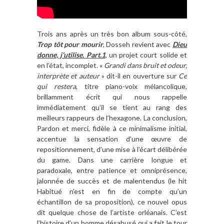
Trois ans après un très bon album sous-côté,
Trop tôt pour mourir
, Dosseh revient avec
Dieu
donne, j’utilise. Part.1
, un projet court solide et
en l’état, incomplet. «
Grandi dans bruit et odeur,
interprète et auteur
» dit-il en ouverture sur
Ce
qui restera
, titre piano-voix mélancolique,
brillamment écrit qui nous rappelle
immédiatement qu’il se tient au rang des
meilleurs rappeurs de l’hexagone. La conclusion,
Pardon et merci, fidèle à ce minimalisme initial,
accentue la sensation d’une œuvre de
repositionnement, d’une mise à l’écart délibérée
du game. Dans une carrière longue et
paradoxale, entre patience et omniprésence,
jalonnée de succès et de malentendus (le hit
Habitué n’est en fin de compte qu’un
échantillon de sa proposition), ce nouvel opus
dit quelque chose de l’artiste orléanais. C’est
l’histoire d’un homme désabusé qui a fait le tour