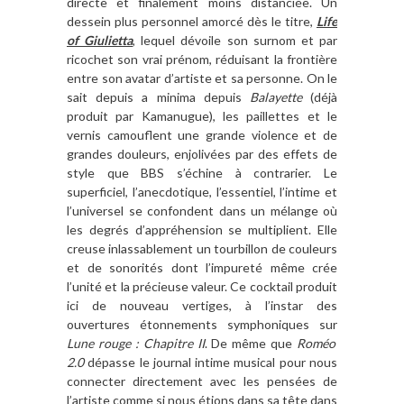
directe et finalement moins distanciée. Un
dessein plus personnel amorcé dès le titre,
Life
of Giulietta
, lequel dévoile son surnom et par
ricochet son vrai prénom, réduisant la frontière
entre son avatar d’artiste et sa personne. On le
sait depuis a minima depuis
Balayette
(déjà
produit par Kamanugue), les paillettes et le
vernis camouflent une grande violence et de
grandes douleurs, enjolivées par des effets de
style que BBS s’échine à contrarier. Le
superficiel, l’anecdotique, l’essentiel, l’intime et
l’universel se confondent dans un mélange où
les degrés d’appréhension se multiplient. Elle
creuse inlassablement un tourbillon de couleurs
et de sonorités dont l’impureté même crée
l’unité et la précieuse valeur. Ce cocktail produit
ici de nouveau vertiges, à l’instar des
ouvertures étonnements symphoniques sur
Lune rouge : Chapitre II
. De même que
Roméo
2.0
dépasse le journal intime musical pour nous
connecter directement avec les pensées de
l’artiste comme si nous étions dans sa tête dans