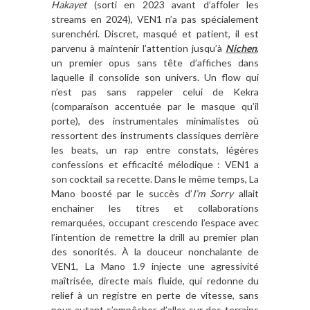
Hakayet
(sorti en 2023 avant d’affoler les
streams en 2024), VEN1 n’a pas spécialement
surenchéri. Discret, masqué et patient, il est
parvenu à maintenir l’attention jusqu’à
Nichen
,
un premier opus sans tête d’affiches dans
laquelle il consolide son univers. Un flow qui
n’est pas sans rappeler celui de Kekra
(comparaison accentuée par le masque qu’il
porte), des instrumentales minimalistes où
ressortent des instruments classiques derrière
les beats, un rap entre constats, légères
confessions et efficacité mélodique : VEN1 a
son cocktail sa recette. Dans le même temps, La
Mano boosté par le succès d’
I’m Sorry
allait
enchainer les titres et collaborations
remarquées, occupant crescendo l’espace avec
l’intention de remettre la drill au premier plan
des sonorités. À la douceur nonchalante de
VEN1, La Mano 1.9 injecte une agressivité
maîtrisée, directe mais fluide, qui redonne du
relief à un registre en perte de vitesse, sans
pour autant s’empêcher d’aller sur des terrains