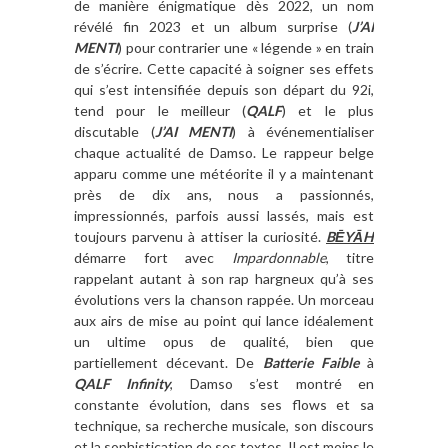
de manière énigmatique dès 2022, un nom
révélé fin 2023 et un album surprise (
J’AI
MENTI
) pour contrarier une « légende » en train
de s’écrire. Cette capacité à soigner ses effets
qui s’est intensifiée depuis son départ du 92i,
tend pour le meilleur (
QALF
) et le plus
discutable (
J’AI MENTI
) à événementialiser
chaque actualité de Damso. Le rappeur belge
apparu comme une météorite il y a maintenant
près de dix ans, nous a passionnés,
impressionnés, parfois aussi lassés, mais est
toujours parvenu à attiser la curiosité.
BĒYĀH
démarre fort avec
Impardonnable
, titre
rappelant autant à son rap hargneux qu’à ses
évolutions vers la chanson rappée. Un morceau
aux airs de mise au point qui lance idéalement
un ultime opus de qualité, bien que
partiellement décevant. De
Batterie Faible
à
QALF Infinity
, Damso s’est montré en
constante évolution, dans ses flows et sa
technique, sa recherche musicale, son discours
et la sophistication de ses textes. Il est moins le