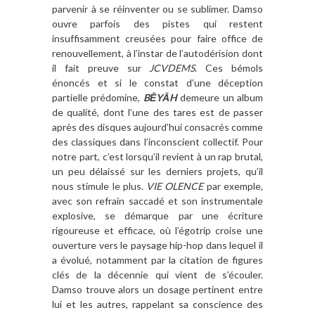
parvenir à se réinventer ou se sublimer. Damso
ouvre parfois des pistes qui restent
insuffisamment creusées pour faire office de
renouvellement, à l’instar de l’autodérision dont
il fait preuve sur
JCVDEMS
. Ces bémols
énoncés et si le constat d’une déception
partielle prédomine,
BĒYĀH
demeure un album
de qualité, dont l’une des tares est de passer
après des disques aujourd’hui consacrés comme
des classiques dans l’inconscient collectif. Pour
notre part, c’est lorsqu’il revient à un rap brutal,
un peu délaissé sur les derniers projets, qu’il
nous stimule le plus.
VIE OLENCE
par exemple,
avec son refrain saccadé et son instrumentale
explosive, se démarque par une écriture
rigoureuse et efficace, où l’égotrip croise une
ouverture vers le paysage hip-hop dans lequel il
a évolué, notamment par la citation de figures
clés de la décennie qui vient de s’écouler.
Damso trouve alors un dosage pertinent entre
lui et les autres, rappelant sa conscience des