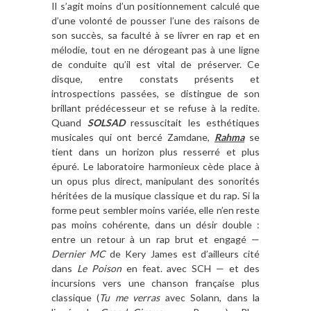
Il s’agit moins d’un positionnement calculé que
d’une volonté de pousser l’une des raisons de
son succès, sa faculté à se livrer en rap et en
mélodie, tout en ne dérogeant pas à une ligne
de conduite qu’il est vital de préserver. Ce
disque, entre constats présents et
introspections passées, se distingue de son
brillant prédécesseur et se refuse à la redite.
Quand
SOLSAD
ressuscitait les esthétiques
musicales qui ont bercé Zamdane,
Rahma
se
tient dans un horizon plus resserré et plus
épuré. Le laboratoire harmonieux cède place à
un opus plus direct, manipulant des sonorités
héritées de la musique classique et du rap. Si la
forme peut sembler moins variée, elle n’en reste
pas moins cohérente, dans un désir double :
entre un retour à un rap brut et engagé —
Dernier MC
de Kery James est d’ailleurs cité
dans
Le Poison
en feat. avec SCH — et des
incursions vers une chanson française plus
classique (
Tu me verras
avec Solann, dans la