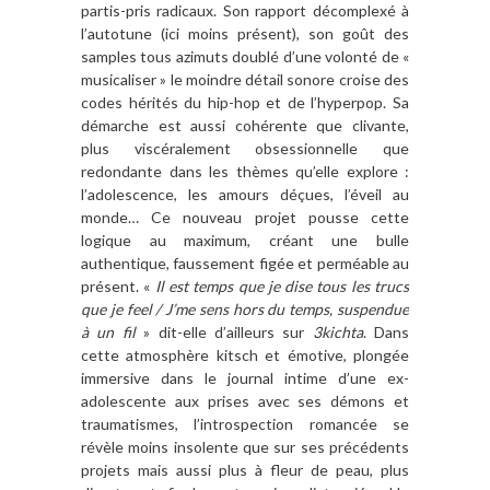
partis-pris radicaux. Son rapport décomplexé à
l’autotune (ici moins présent), son goût des
samples tous azimuts doublé d’une volonté de «
musicaliser » le moindre détail sonore croise des
codes hérités du hip-hop et de l’hyperpop. Sa
démarche est aussi cohérente que clivante,
plus viscéralement obsessionnelle que
redondante dans les thèmes qu’elle explore :
l’adolescence, les amours déçues, l’éveil au
monde… Ce nouveau projet pousse cette
logique au maximum, créant une bulle
authentique, faussement figée et perméable au
présent. «
Il est temps que je dise tous les trucs
que je feel / J’me sens hors du temps, suspendue
à un fil
» dit-elle d’ailleurs sur
3kichta
. Dans
cette atmosphère kitsch et émotive, plongée
immersive dans le journal intime d’une ex-
adolescente aux prises avec ses démons et
traumatismes, l’introspection romancée se
révèle moins insolente que sur ses précédents
projets mais aussi plus à fleur de peau, plus