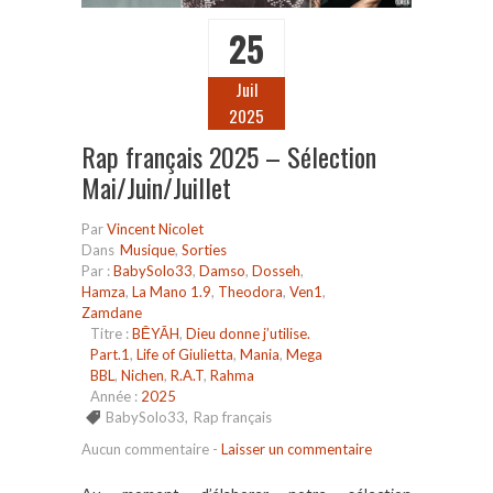
25
Juil
2025
Rap français 2025 – Sélection
Mai/Juin/Juillet
Par
Vincent Nicolet
Dans
Musique
,
Sorties
Par :
BabySolo33
,
Damso
,
Dosseh
,
Hamza
,
La Mano 1.9
,
Theodora
,
Ven1
,
Zamdane
Titre :
BĒYĀH
,
Dieu donne j’utilise.
Part.1
,
Life of Giulietta
,
Mania
,
Mega
BBL
,
Nichen
,
R.A.T
,
Rahma
Année :
2025
BabySolo33
,
Rap français
Aucun commentaire
-
Laisser un commentaire