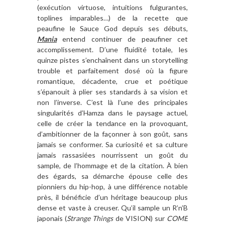
(exécution virtuose, intuitions fulgurantes,
toplines imparables…) de la recette que
peaufine le Sauce God depuis ses débuts,
Mania
entend continuer de peaufiner cet
accomplissement. D’une fluidité totale, les
quinze pistes s’enchaînent dans un storytelling
trouble et parfaitement dosé où la figure
romantique, décadente, crue et poétique
s’épanouit à plier ses standards à sa vision et
non l’inverse. C’est là l’une des principales
singularités d’Hamza dans le paysage actuel,
celle de créer la tendance en la provoquant,
d’ambitionner de la façonner à son goût, sans
jamais se conformer. Sa curiosité et sa culture
jamais rassasiées nourrissent un goût du
sample, de l’hommage et de la citation. À bien
des égards, sa démarche épouse celle des
pionniers du hip-hop, à une différence notable
près, il bénéficie d’un héritage beaucoup plus
dense et vaste à creuser. Qu’il sample un R’n’B
japonais (
Strange Things
de VISION) sur
COME