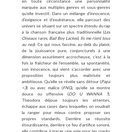
en toute circonstance une personnalité
marquée aux multiples genres et sous-genres
qu’elle investit. Dans un mélange d’innocence,
d’exigence et d’exubérance, elle parcourt des
univers se situant sur un spectre étendu du rap
à la chanson française plus traditionnelle (
Les
Oiseaux rares
,
Bad Boy Lacked
,
Ils me rient tous
au nez
). Ce qui nous fascine, au-delà du plaisir,
de la jouissance pure, conjoncturels à une
dimension assurément accrocheuse, c’est à la
fois la fraîcheur de l’ensemble, sa spontanéité,
son innocence, qui vient s’accorder avec une
proposition toujours plus maîtrisée et
ambitieuse. Qu’elle se révèle sans détour (
Papa
<3
) ou avec malice (
FNG
), qu’elle se montre
douce ou offensive (
DO U WANNA ?
),
Theodora déjoue toujours les attentes,
échappe aux cases dans lesquelles on voudrait
la ranger pour mieux contre proposer ses
propres standards. Derrière sa réussite
étourdissante, derrière ce feu d’artifice sonore,
elle contribue à tracer une voie pour les cracks