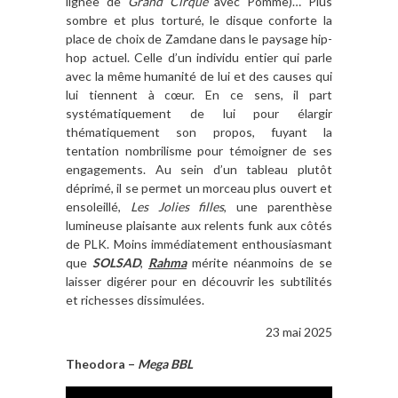
lignée de
Grand Cirque
avec Pomme)… Plus
sombre et plus torturé, le disque conforte la
place de choix de Zamdane dans le paysage hip-
hop actuel. Celle d’un individu entier qui parle
avec la même humanité de lui et des causes qui
lui tiennent à cœur. En ce sens, il part
systématiquement de lui pour élargir
thématiquement son propos, fuyant la
tentation nombrilisme pour témoigner de ses
engagements. Au sein d’un tableau plutôt
déprimé, il se permet un morceau plus ouvert et
ensoleillé,
Les Jolies filles
, une parenthèse
lumineuse plaisante aux relents funk aux côtés
de PLK. Moins immédiatement enthousiasmant
que
SOLSAD
,
Rahma
mérite néanmoins de se
laisser digérer pour en découvrir les subtilités
et richesses dissimulées.
23 mai 2025
Theodora –
Mega BBL