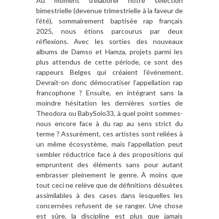
Au moment d’élaborer notre sélection
bimestrielle (devenue trimestrielle à la faveur de
l’été), sommairement baptisée rap français
2025, nous étions parcourus par deux
réflexions. Avec les sorties des nouveaux
albums de Damso et Hamza, projets parmi les
plus attendus de cette période, ce sont des
rappeurs Belges qui créaient l’événement.
Devrait-on donc démocratiser l’appellation rap
francophone ? Ensuite, en intégrant sans la
moindre hésitation les dernières sorties de
Theodora ou BabySolo33, à quel point sommes-
nous encore face à du rap au sens strict du
terme ? Assurément, ces artistes sont reliées à
un même écosystème, mais l’appellation peut
sembler réductrice face à des propositions qui
empruntent des éléments sans pour autant
embrasser pleinement le genre. À moins que
tout ceci ne relève que de définitions désuètes
assimilables à des cases dans lesquelles les
concernées refusent de se ranger. Une chose
est sûre, la discipline est plus que jamais