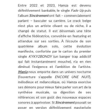
Entre 2022 et 2023, Hamza est devenu
définitivement bankable, le single
Fade Up
puis
l’album
Sincèrement
ont fait – commercialement
parlant – basculer sa carrière. Le crack belge
n’est plus un artiste clivant ou de niche, il a
changé de statut. Il est désormais une tête
d’affiche fédératrice, convoitée en featuring et
attendue sur ses sorties. À l’écoute de son
quatrième album solo, cette évolution
manifeste, confortée par le carton du premier
single
KYKY2BONDY
(un banger trap addictif
qui fait instantanément mouche), n’a en rien
diminué l’exigence et l’ambition de l’artiste.
Mania
nous emporte dans un univers nocturne
(l’ouverture s’appelle
ENCORE UNE NUIT
),
mélodieux et mélancolique, où Hamza exorcise
ses démons pour mieux faire parler son art de la
synthèse musicale, sa digestion de ses
références et son goût des nouveaux espaces
sonores à apprivoiser. Si
Sincèrement
pouvait se
poser en version définitivement masterisée