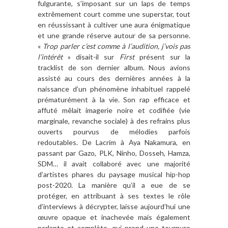
fulgurante, s’imposant sur un laps de temps
extrêmement court comme une superstar, tout
en réussissant à cultiver une aura énigmatique
et une grande réserve autour de sa personne.
«
Trop parler c’est comme à l’audition, j’vois pas
l’intérêt
» disait-il sur
First
présent sur la
tracklist de son dernier album. Nous avions
assisté au cours des dernières années à la
naissance d’un phénomène inhabituel rappelé
prématurément à la vie. Son rap efficace et
affuté mêlait imagerie noire et codifiée (vie
marginale, revanche sociale) à des refrains plus
ouverts pourvus de mélodies parfois
redoutables. De Lacrim à Aya Nakamura, en
passant par Gazo, PLK, Ninho, Dosseh, Hamza,
SDM… il avait collaboré avec une majorité
d’artistes phares du paysage musical hip-hop
post-2020. La manière qu’il a eue de se
protéger, en attribuant à ses textes le rôle
d’interviews à décrypter, laisse aujourd’hui une
œuvre opaque et inachevée mais également
parlante et complète, qui prend une tournure