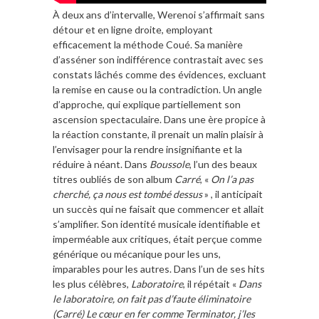
À deux ans d’intervalle, Werenoi s’affirmait sans
détour et en ligne droite, employant
efficacement la méthode Coué. Sa manière
d’asséner son indifférence contrastait avec ses
constats lâchés comme des évidences, excluant
la remise en cause ou la contradiction. Un angle
d’approche, qui explique partiellement son
ascension spectaculaire. Dans une ère propice à
la réaction constante, il prenait un malin plaisir à
l’envisager pour la rendre insignifiante et la
réduire à néant. Dans
Boussole
, l’un des beaux
titres oubliés de son album
Carré
, «
On l’a pas
cherché, ça nous est tombé dessus
» , il anticipait
un succès qui ne faisait que commencer et allait
s’amplifier. Son identité musicale identifiable et
imperméable aux critiques, était perçue comme
générique ou mécanique pour les uns,
imparables pour les autres. Dans l’un de ses hits
les plus célèbres,
Laboratoire
, il répétait «
Dans
le laboratoire, on fait pas d’faute éliminatoire
(Carré) Le cœur en fer comme Terminator, j’les