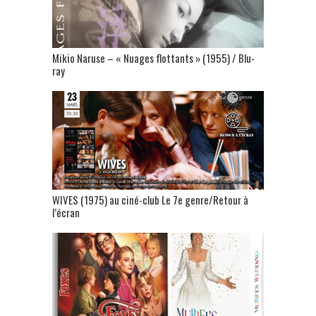
Mikio Naruse – « Nuages flottants » (1955) / Blu-
ray
WIVES (1975) au ciné-club Le 7e genre/Retour à
l’écran