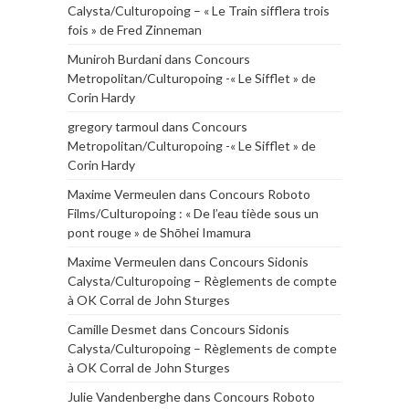
Calysta/Culturopoing – « Le Train sifflera trois
fois » de Fred Zinneman
Muniroh Burdani
dans
Concours
Metropolitan/Culturopoing -« Le Sifflet » de
Corin Hardy
gregory tarmoul
dans
Concours
Metropolitan/Culturopoing -« Le Sifflet » de
Corin Hardy
Maxime Vermeulen
dans
Concours Roboto
Films/Culturopoing : « De l’eau tiède sous un
pont rouge » de Shōhei Imamura
Maxime Vermeulen
dans
Concours Sidonis
Calysta/Culturopoing – Règlements de compte
à OK Corral de John Sturges
Camille Desmet
dans
Concours Sidonis
Calysta/Culturopoing – Règlements de compte
à OK Corral de John Sturges
Julie Vandenberghe
dans
Concours Roboto