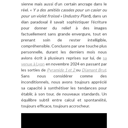
sienne mais aussi d’un certain ancrage dans le
réel. «
Y a des amitiés cassées pour un casier ou
pour un violet froissé
» (
Industry Plant
), dans un
élan paradoxal il savait sophistiquer l’écriture
pour donner du relief à des images
factuellement sans grande envergure, tout en
prenant soin de rester intelligible,
compréhensible. Concluons par une touche plus
personnelle, durant les derniers mois nous
avions écrit à plusieurs reprises sur lui, de
sa
venue à Lyon
en novembre 2024 en passant par
les sorties de
Pyramide 1 et 2
ou
Diamant Brut
.
Sans nous considérer comme des
inconditionnels, nous avons toujours apprécié
sa capacité à synthétiser les tendances pour
établir, à son tour, de nouveaux standards. Un
équilibre subtil entre calcul et spontanéité,
toujours efficace, toujours accrocheur.