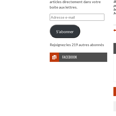
articles directement dans votre
i
p
boite aux lettres.
b
M
Adresse
e-
mail
S'abonner
Rejoignez les 219 autres abonnés
FACEBOOK