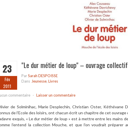
"Le dur métier de loup" – ouvrage collectif
23
Par
Sarah DESPOISSE
Fév
Dans
Jeunesse
,
Livres
2011
ucun commentaire
-
Laisser un commentaire
livier de Solminihac, Marie Desplechin, Christian Oster, Kéthévane
onnus de l’Ecole des loisirs, ont chacun écrit un chapitre de cet ouvrage c
adavre exquis, « Le dur métier de loup » est à mettre entre les mains de
omme l’entend la collection Mouche, et que l’on voudrait préparer a