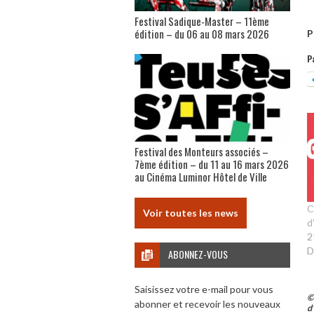
Festival Sadique-Master – 11ème
édition – du 06 au 08 mars 2026
P
P
Festival des Monteurs associés –
7ème édition – du 11 au 16 mars 2026
au Cinéma Luminor Hôtel de Ville
C
Voir toutes les news
d
2
D
ABONNEZ-VOUS
Saisissez votre e-mail pour vous
©
abonner et recevoir les nouveaux
d