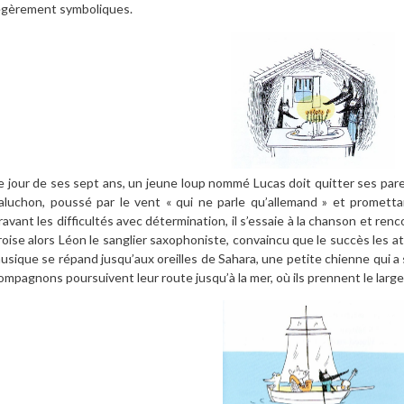
égèrement symboliques.
e jour de ses sept ans, un jeune loup nommé Lucas doit quitter ses par
aluchon, poussé par le vent « qui ne parle qu’allemand » et promettant
ravant les difficultés avec détermination, il s’essaie à la chanson et renc
roise alors Léon le sanglier saxophoniste, convaincu que le succès les att
usique se répand jusqu’aux oreilles de Sahara, une petite chienne qui a so
ompagnons poursuivent leur route jusqu’à la mer, où ils prennent le larg