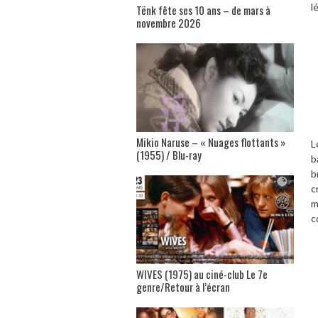
l
Tënk fête ses 10 ans – de mars à
novembre 2026
Mikio Naruse – « Nuages flottants »
L
(1955) / Blu-ray
b
b
c
m
c
WIVES (1975) au ciné-club Le 7e
genre/Retour à l’écran