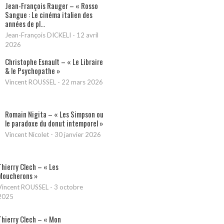
Jean-François Rauger – « Rosso
Sangue : Le cinéma italien des
années de pl...
Jean-François DICKELI
-
12 avril
2026
Christophe Esnault – « Le Libraire
& le Psychopathe »
Vincent ROUSSEL
-
22 mars 2026
Romain Nigita – « Les Simpson ou
le paradoxe du donut intemporel »
Vincent Nicolet
-
30 janvier 2026
Thierry Clech – « Les
Moucherons »
Vincent ROUSSEL
-
3 octobre
2025
Thierry Clech – « Mon