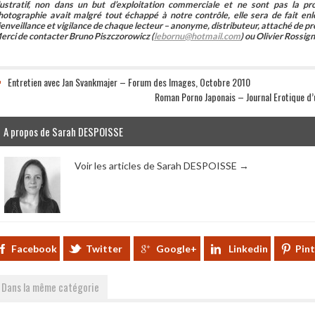
llustratif, non dans un but d’exploitation commerciale et ne sont pas la p
hotographie avait malgré tout échappé à notre contrôle, elle sera de fait 
ienveillance et vigilance de chaque lecteur – anonyme, distributeur, attaché de pr
erci de contacter Bruno Piszczorowicz (
lebornu@hotmail.com
) ou Olivier Rossign
Entretien avec Jan Svankmajer – Forum des Images, Octobre 2010
Roman Porno Japonais – Journal Erotique d
A propos de Sarah DESPOISSE
Voir les articles de Sarah DESPOISSE
→
Facebook
Twitter
Google+
Linkedin
Pin
Dans la même catégorie