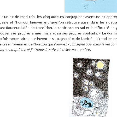
ur un air de road-trip, les cinq auteurs conjuguent aventure et appr
oésie et l’humour bienveillant, que l’on retrouve aussi dans les illust
vec douceur l’idée de transition, la confiance en soi et la difficulté d
rouver ses propres armes, mais aussi ses propres souhaits. « Le dur mé
arfois nécessaire pour inventer sa trajectoire, de l’amitié qui rend les p
e créer l’avenir et de l’horizon qui s’ouvre :
« j’imagine que, dans la vie comm
uis au cinquième et j’attends le suivant »
. Une valeur sûre.