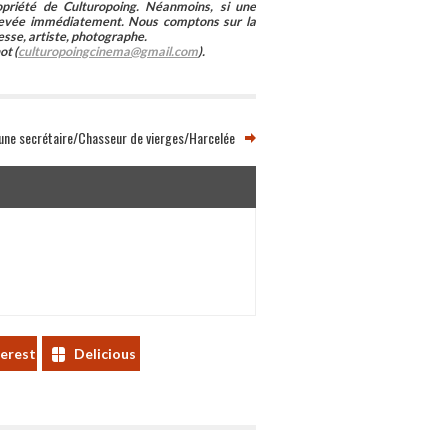
ropriété de Culturopoing. Néanmoins, si une
enlevée immédiatement. Nous comptons sur la
esse, artiste, photographe.
ot (
culturopoingcinema@gmail.com
).
’une secrétaire/Chasseur de vierges/Harcelée
terest
Delicious