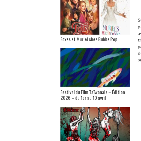
S
p
a
Foxes et Muriel chez BubbelPop’
t
p
d
s
Festival du Film Taïwanais – Édition
2026 – du 1er au 10 avril