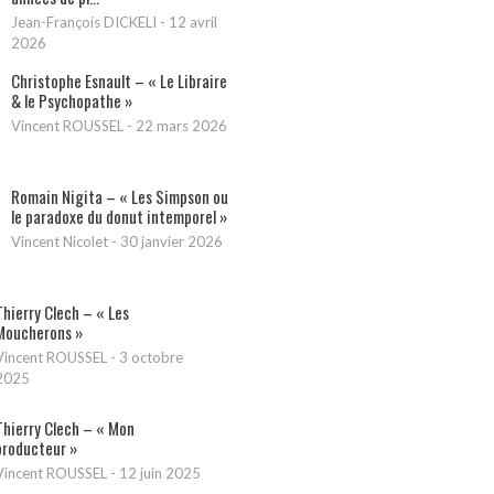
Jean-François DICKELI
-
12 avril
2026
Christophe Esnault – « Le Libraire
& le Psychopathe »
Vincent ROUSSEL
-
22 mars 2026
Romain Nigita – « Les Simpson ou
le paradoxe du donut intemporel »
Vincent Nicolet
-
30 janvier 2026
Thierry Clech – « Les
Moucherons »
Vincent ROUSSEL
-
3 octobre
2025
Thierry Clech – « Mon
producteur »
Vincent ROUSSEL
-
12 juin 2025