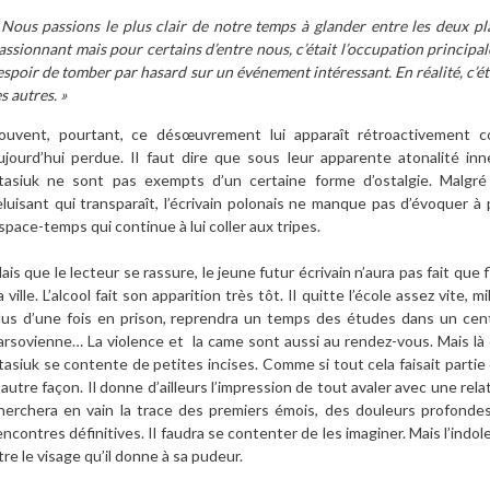
 Nous passions le plus clair de notre temps à glander entre les deux plac
assionnant mais pour certains d’entre nous, c’était l’occupation principa
’espoir de tomber par hasard sur un événement intéressant. En réalité, c’ét
es autres. »
ouvent, pourtant, ce désœuvrement lui apparaît rétroactivement c
ujourd’hui perdue. Il faut dire que sous leur apparente atonalité in
tasiuk ne sont pas exempts d’un certaine forme d’ostalgie. Malgré l
eluisant qui transparaît, l’écrivain polonais ne manque pas d’évoquer 
space-temps qui continue à lui coller aux tripes.
ais que le lecteur se rassure, le jeune futur écrivain n’aura pas fait que
a ville. L’alcool fait son apparition très tôt. Il quitte l’école assez vite, 
lus d’une fois en prison, reprendra un temps des études dans un cent
arsovienne… La violence et la came sont aussi au rendez-vous. Mais là o
tasiuk se contente de petites incises. Comme si tout cela faisait partie d
’autre façon. Il donne d’ailleurs l’impression de tout avaler avec une rela
herchera en vain la trace des premiers émois, des douleurs profond
encontres définitives. Il faudra se contenter de les imaginer. Mais l’ind
tre le visage qu’il donne à sa pudeur.