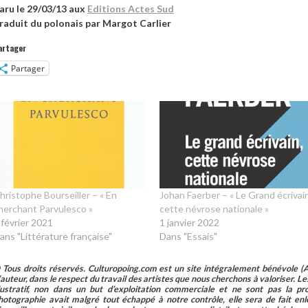
aru le 29/03/13 aux
Editions Actes Sud
raduit du polonais par Margot Carlier
artager
Partager
hristophe Bourseiller – « En
Johan Faerber – « Le Grand écrivai
herchant Parvulesco »
cette névrose nationale »
 février 2021
1 janvier 2022
ans "Littérature française"
Dans "Essais"
 Tous droits réservés. Culturopoing.com est un site intégralement bénévole (As
’auteur, dans le respect du travail des artistes que nous cherchons à valoriser. Les 
llustratif, non dans un but d’exploitation commerciale et ne sont pas la p
hotographie avait malgré tout échappé à notre contrôle, elle sera de fait 