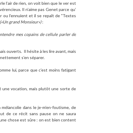
le l’air de rien, on voit bien que le ver est
révérencieux. Il n’aime pas Genet parce qu’
er ou l’ennuient et il se repaît de "Textes
(«Un grand Monsieur»)
:
’entendre mes copains de cellule parler de
s ouverts. Il hésite à les lire avant, mais
ès nettement s’en séparer.
comme lui, parce que c’est moins fatigant
té une vocation, mais plutôt une sorte de
a mélancolie dans le je-m’en-foutisme, de
ut de ce récit sans pause on ne saura
 une chose est sûre : on est bien content