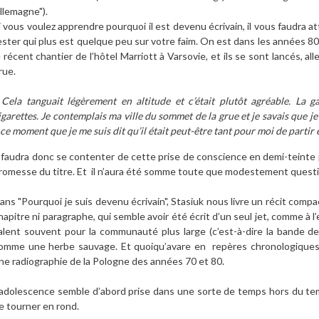
llemagne").
i vous voulez apprendre pourquoi il est devenu écrivain, il vous faudra a
ester qui plus est quelque peu sur votre faim. On est dans les années 80. 
e récent chantier de l’hôtel Marriott à Varsovie, et ils se sont lancés, al
rue.
 Cela tanguait légèrement en altitude et c’était plutôt agréable. La 
igarettes. Je contemplais ma ville du sommet de la grue et je savais que je
 ce moment que je me suis dit qu’il était peut-être tant pour moi de partir 
l faudra donc se contenter de cette prise de conscience en demi-teinte 
romesse du titre. Et il n’aura été somme toute que modestement question 
ans "Pourquoi je suis devenu écrivain", Stasiuk nous livre un récit com
hapitre ni paragraphe, qui semble avoir été écrit d’un seul jet, comme à
alent souvent pour la communauté plus large (c’est-à-dire la bande de 
omme une herbe sauvage. Et quoiqu’avare en repères chronologiques
ne radiographie de la Pologne des années 70 et 80.
’adolescence semble d’abord prise dans une sorte de temps hors du temps 
e tourner en rond.