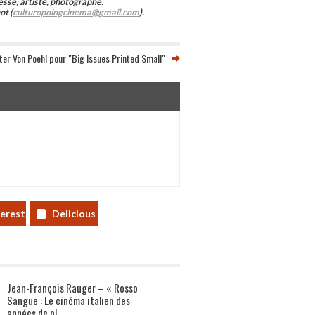
esse, artiste, photographe.
ot (
culturopoingcinema@gmail.com
).
ter Von Poehl pour "Big Issues Printed Small"
terest
Delicious
Jean-François Rauger – « Rosso
Sangue : Le cinéma italien des
années de pl...