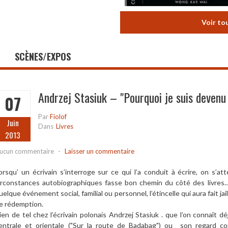
Voir to
SCÈNES/EXPOS
Andrzej Stasiuk – "Pourquoi je suis devenu 
07
Par
Fiolof
Juin
Dans
Livres
2013
ucun commentaire
-
Laisser un commentaire
orsqu’ un écrivain s’interroge sur ce qui l’a conduit à écrire, on s’
irconstances autobiographiques fasse bon chemin du côté des livres…
uelque événement social, familial ou personnel, l’étincelle qui aura fait jaill
e rédemption.
ien de tel chez l’écrivain polonais Andrzej Stasiuk . que l’on connaît
entrale et orientale ("Sur la route de Badabag") ou son regard cor