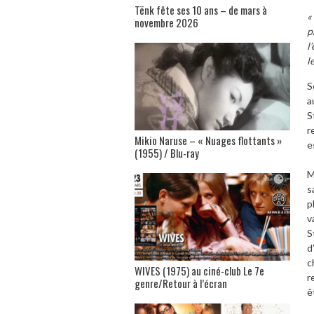
Tënk fête ses 10 ans – de mars à
«
novembre 2026
p
l
l
S
a
S
r
Mikio Naruse – « Nuages flottants »
e
(1955) / Blu-ray
M
s
p
v
S
d
c
WIVES (1975) au ciné-club Le 7e
r
genre/Retour à l’écran
ê