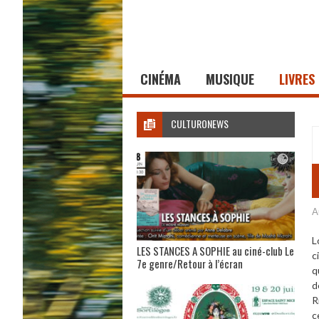
CINÉMA
MUSIQUE
LIVRES
CULTURONEWS
A
L
LES STANCES A SOPHIE au ciné-club Le
c
7e genre/Retour à l’écran
q
d
R
c