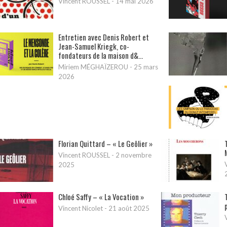
Vincent ROUSSEL
-
14 mai 2026
Entretien avec Denis Robert et
Jean-Samuel Kriegk, co-
fondateurs de la maison d&...
Miriem MÉGHAÏZEROU
-
25 mars
2026
Florian Quittard – « Le Geôlier »
Vincent ROUSSEL
-
2 novembre
2025
Chloé Saffy – « La Vocation »
Vincent Nicolet
-
21 août 2025