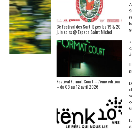
A
S
r
l
3è Festival des Sortilèges les 19 & 20
g
juin soirs @ Espace Saint Michel
«
c
à
I
p
Festival Format Court – 7ème édition
D
– du 08 au 12 avril 2026
c
v
c
u
L
d