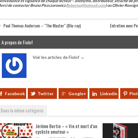
ienveillance et vigilance de chaque lecteur – anonyme, distributeur, attaché de pr
erci de contacter Bruno Piszczorowicz (
lebornu@hotmail.com
) ou Olivier Rossign
Paul Thomas Anderson – "The Master" (Blu-ray)
Entretien avec Pe
A propos de Fiolof
Voir les articles de Fiolof
→
Facebook
Twitter
Google+
Linkedin
Pin
Dans la même catégorie
Jérôme Bertin – « Vie et mort d’un
cycliste amateur »