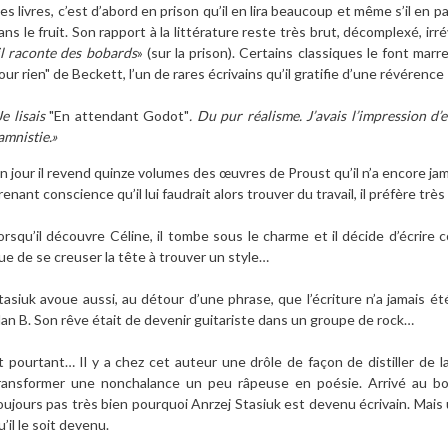
es livres, c’est d’abord en prison qu’il en lira beaucoup et même s’il en par
ans le fruit. Son rapport à la littérature reste très brut, décomplexé, ir
il raconte des bobards
» (sur la prison). Certains classiques le font marr
our rien" de Beckett, l’un de rares écrivains qu’il gratifie d’une révérence
Je lisais
"En attendant Godot"
. Du pur réalisme. J’avais l’impression d
’amnistie.»
n jour il revend quinze volumes des œuvres de Proust qu’il n’a encore jamai
renant conscience qu’il lui faudrait alors trouver du travail, il préfère tr
orsqu’il découvre Céline, il tombe sous le charme et il décide d’écrire 
ue de se creuser la tête à trouver un style…
tasiuk avoue aussi, au détour d’une phrase, que l’écriture n’a jamais é
lan B. Son rêve était de devenir guitariste dans un groupe de rock…
t pourtant… Il y a chez cet auteur une drôle de façon de distiller de l
ransformer une nonchalance un peu râpeuse en poésie. Arrivé au bo
oujours pas très bien pourquoi Anrzej Stasiuk est devenu écrivain. Mais
u’il le soit devenu.