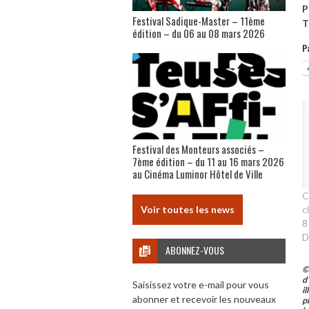
P
Festival Sadique-Master – 11ème
T
édition – du 06 au 08 mars 2026
P
Festival des Monteurs associés –
7ème édition – du 11 au 16 mars 2026
au Cinéma Luminor Hôtel de Ville
C
c
Voir toutes les news
8
D
ABONNEZ-VOUS
©
d
Saisissez votre e-mail pour vous
i
abonner et recevoir les nouveaux
p