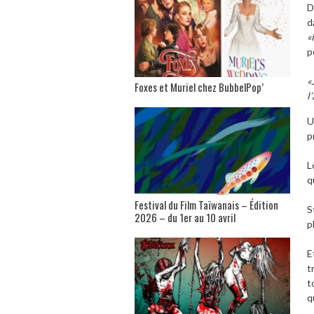
D
d
«
p
«
Foxes et Muriel chez BubbelPop’
l
U
p
L
q
Festival du Film Taïwanais – Édition
S
2026 – du 1er au 10 avril
p
E
t
t
q