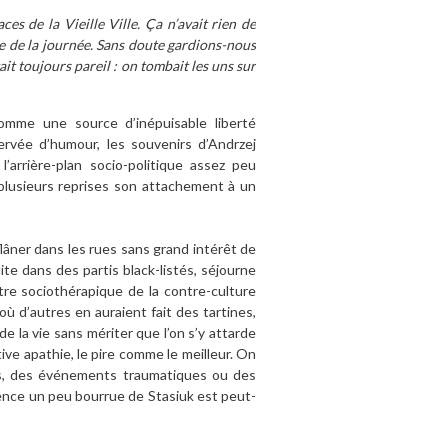
es de la Vieille Ville. Ça n’avait rien de
le de la journée. Sans doute gardions-nous
ait toujours pareil : on tombait les uns sur
omme une source d’inépuisable liberté
nervée d’humour, les souvenirs d’Andrzej
’arrière-plan socio-politique assez peu
à plusieurs reprises son attachement à un
 flâner dans les rues sans grand intérêt de
milite dans des partis black-listés, séjourne
re sociothérapique de la contre-culture
ù d’autres en auraient fait des tartines,
e la vie sans mériter que l’on s’y attarde
tive apathie, le pire comme le meilleur. On
es, des événements traumatiques ou des
olence un peu bourrue de Stasiuk est peut-