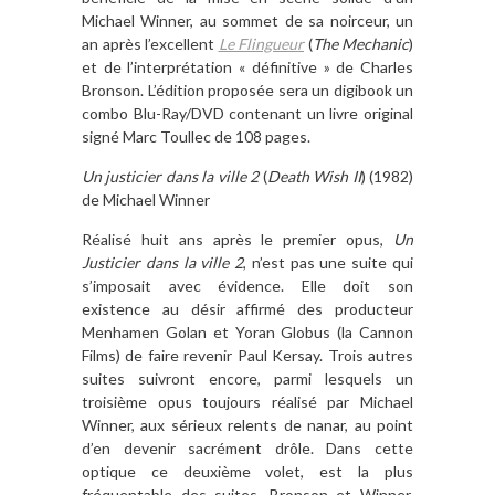
Michael Winner, au sommet de sa noirceur, un
an après l’excellent
Le Flingueur
(
The Mechanic
)
et de l’interprétation « définitive » de Charles
Bronson. L’édition proposée sera un digibook un
combo Blu-Ray/DVD contenant un livre original
signé Marc Toullec de 108 pages.
Un justicier dans la ville 2
(
Death Wish II
) (1982)
de Michael Winner
Réalisé huit ans après le premier opus,
Un
Justicier dans la ville 2
, n’est pas une suite qui
s’imposait avec évidence. Elle doit son
existence au désir affirmé des producteur
Menhamen Golan et Yoran Globus (la Cannon
Films) de faire revenir Paul Kersay. Trois autres
suites suivront encore, parmi lesquels un
troisième opus toujours réalisé par Michael
Winner, aux sérieux relents de nanar, au point
d’en devenir sacrément drôle. Dans cette
optique ce deuxième volet, est la plus
fréquentable des suites. Bronson et Winner,