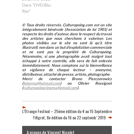
Dans "DVD/Blu-
Ray"
© Tous droits réservés. Culturopoing.com est un site
intégralement bénévole (Association de loi 1901) et
respecte les droits d’auteur, dans le respect du travail
des artistes que nous cherchons à valoriser. Les
photos visibles sur le site ne sont là qu’à titre
illustratif, non dans un but d’exploitation commerciale
et ne sont pas la propriété de Culturopoing.
Néanmoins, si une photographie avait malgré tout
échappé à notre contrôle, elle sera de fait enlevée
immédiatement. Nous comptons sur la bienveillance
et vigilance de chaque lecteur – anonyme,
distributeur, attaché de presse, artiste, photographe.
Merci de contacter Bruno Piszczorowicz
(
lebornu@hotmail.com
) ou Olivier Rossignot
(
culturopoingcinema@gmail.com
).
L’Étrange Festival – 25ème édition du 4 au 15 Septembre
Fifigrot, 8e édition du 16 au 22 septemb’ 2019
A propos de Vincent Nicolet