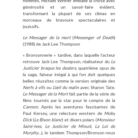
hommes, Michael Winner emballe la chose avec
générosité et un savoir-faire évident,
transformant la plupart de ses climax en
morceaux de bravoure spectaculaires et
jouissifs.
Le Messager de la mort
(
Messenger of Death
)
(1988) de Jack Lee Thompson
« Bronsonnerie » tardive, dans laquelle l’acteur
retrouve Jack Lee Thompson, réalisateur du
Le
Justicier braque les dealers
, quatrième opus de
la saga, faiseur inégal à qui l’on doit quelques
belles réussites comme la version originale des
Nerfs à vifs
ou
L’œil du malin
avec Sharon Tate.
Le Messager de la Mort
fait partie de la série de
films tournés par la star pour le compte de la
Cannon
. Après les aventures fascisantes de
Paul Kersey, une relecture western de
Moby
Dick
(
Le Bison blanc
) et divers polars (
Monsieur
Saint-Ives
,
Le Justicier de Minuit
,
La Loi de
Murphy
…), le tandem Thompson/Bronson nous