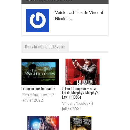
Voir les articles de Vincent
Nicolet
→
Dans la même catégorie
Le miroir aux Innocents
J. Lee Thompson – « La
Loi de Murphy / Murphy’s
Pierre Audebert
-
7
Law » (1986)
janvier 2022
Vincent Nicolet
-
4
juillet 2021