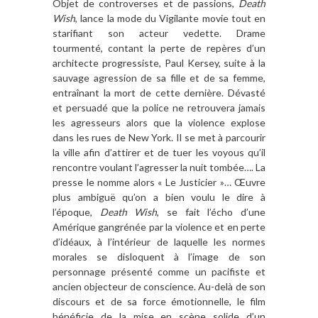
Objet de controverses et de passions,
Death
Wish
, lance la mode du Vigilante movie tout en
starifiant son acteur vedette. Drame
tourmenté, contant la perte de repères d’un
architecte progressiste, Paul Kersey, suite à la
sauvage agression de sa fille et de sa femme,
entraînant la mort de cette dernière. Dévasté
et persuadé que la police ne retrouvera jamais
les agresseurs alors que la violence explose
dans les rues de New York. Il se met à parcourir
la ville afin d’attirer et de tuer les voyous qu’il
rencontre voulant l’agresser la nuit tombée…. La
presse le nomme alors « Le Justicier »… Œuvre
plus ambiguë qu’on a bien voulu le dire à
l’époque,
Death Wish
, se fait l’écho d’une
Amérique gangrénée par la violence et en perte
d’idéaux, à l’intérieur de laquelle les normes
morales se disloquent à l’image de son
personnage présenté comme un pacifiste et
ancien objecteur de conscience. Au-delà de son
discours et de sa force émotionnelle, le film
bénéficie de la mise en scène solide d’un