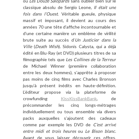
ou
Les Douze Salopards
sans oublier bien sûr le
classique absolu de Sergio Leone,
Il était une
fois dans l’Ouest
. Véritable gueule, physique
massif et imposant, il devient au cours des
années 70 une tête d’affiche incontournable et
d’une certaine manière un emblème de virilité
brute suite au succès d’
Un Justicier dans la
Ville
(
Death Wish
). Sidonis Calysta, qui a déjà
édité en Blu-Ray (et DVD) plusieurs titres de sa
filmographie tels que
Les Collines de la Terreur
de Michael Winner (première collaboration
entre les deux hommes), s’apprête à proposer
pas moins de cinq films avec Charles Bronson
jusqu’à présent inédits en haute-définition.
L’éditeur propose via la plateforme de
crowfunding
KissKissBankBank
, de
précommander les cinq longs-métrages
individuellement ou tous ensemble via divers
packs auxquelles s’ajoutent des cadeaux
comme par exemple les DVD de
C’est arrivé
entre midi et trois heures
ou
Le Bison blanc
.
Avant de vous laisser découvrir ces offres,