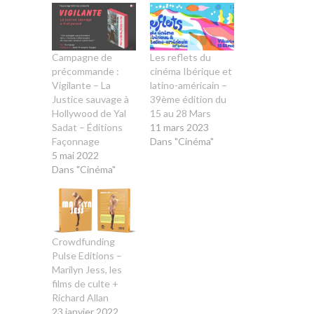
Campagne de
Les reflets du
précommande :
cinéma Ibérique et
Vigilante – La
latino-américain –
Justice sauvage à
39ème édition du
Hollywood de Yal
15 au 28 Mars
Sadat – Éditions
11 mars 2023
Façonnage
Dans "Cinéma"
5 mai 2022
Dans "Cinéma"
Crowdfunding
Pulse Editions –
Marilyn Jess, les
films de culte +
Richard Allan
23 janvier 2022