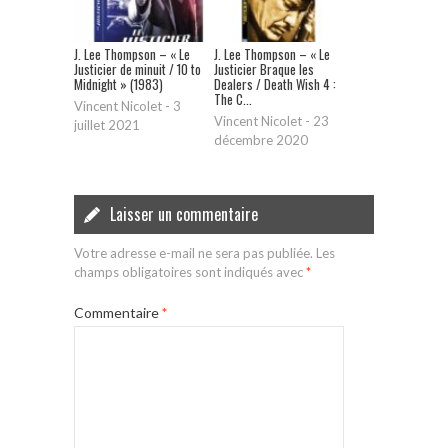
J. Lee Thompson – « Le
J. Lee Thompson – « Le
Justicier de minuit / 10 to
Justicier Braque les
Midnight » (1983)
Dealers / Death Wish 4 :
The C...
Vincent Nicolet
-
3
Vincent Nicolet
-
23
juillet 2021
décembre 2020
Laisser un commentaire
Votre adresse e-mail ne sera pas publiée.
Les
champs obligatoires sont indiqués avec
*
Commentaire
*