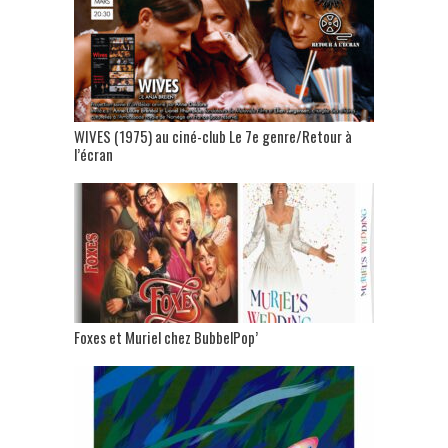
WIVES (1975) au ciné-club Le 7e genre/Retour à
l’écran
Foxes et Muriel chez BubbelPop’