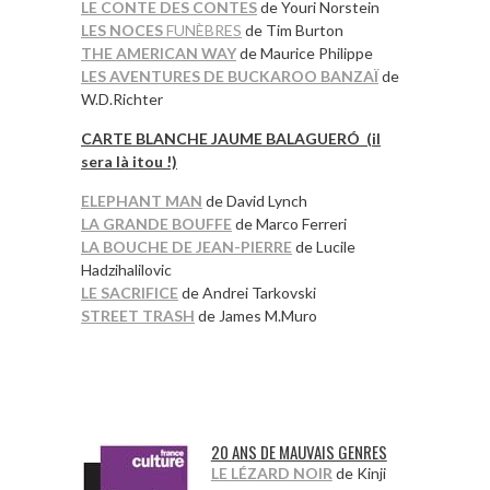
LE CONTE DES CONTES
de Youri Norstein
LES NOCES
FUNÈBRES
de Tim Burton
THE AMERICAN WAY
de Maurice Philippe
LES AVENTURES DE BUCKAROO BANZAÏ
de
W.D.Richter
*
CARTE BLANCHE JAUME BALAGUERÓ
(il
sera là itou !)
ELEPHANT MAN
de David Lynch
LA GRANDE BOUFFE
de Marco Ferreri
LA BOUCHE DE JEAN-PIERRE
de Lucile
Hadzihalilovic
LE SACRIFICE
de Andrei Tarkovski
STREET TRASH
de James M.Muro
*
*
*
20 ANS DE MAUVAIS GENRES
LE LÉZARD NOIR
de Kinji