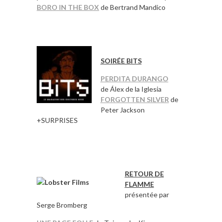
BORO IN THE BOX
de Bertrand Mandico
*
*
SOIRÉE BITS
PERDITA DURANGO
de Álex de la Iglesia
FORGOTTEN SILVER
de
Peter Jackson
+SURPRISES
*
*
RETOUR DE
FLAMME
présentée par
Serge Bromberg