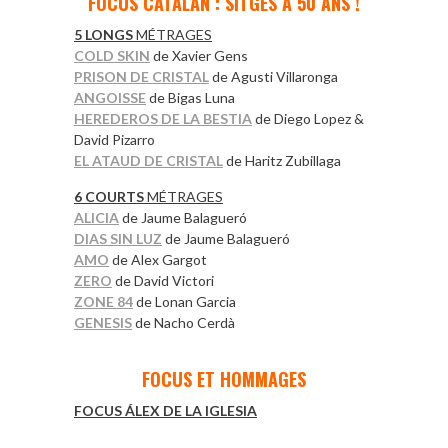
FOCUS CATALAN : SITGES A 50 ANS !
5 LONGS
MÉTRAGES
COLD SKIN
de Xavier Gens
PRISON DE CRISTAL
de Agusti Villaronga
ANGOISSE
de Bigas Luna
HEREDEROS DE LA BESTIA
de Diego Lopez &
David Pizarro
EL ATAUD DE CRISTAL
de Haritz Zubillaga
6 COURTS
MÉTRAGES
ALICIA
de Jaume Balagueró
DIAS SIN LUZ
de Jaume Balagueró
AMO
de Alex Gargot
ZERO
de David Victori
ZONE 84
de Lonan Garcia
GENESIS
de Nacho Cerdà
*
FOCUS ET HOMMAGES
FOCUS ÁLEX DE LA IGLESIA