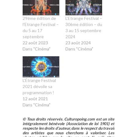
29ème édition de
L’Etrange Festival –
l’Etrange Festival –
30ème édition – du
du 5 au 17
3 au 15 septembre
septembre
2024
22 août 2023
23 août 2024
Dans "Cinéma"
Dans "Cinéma"
L’Étrange Festival
2021 dévoile sa
programmation !
12 août 2021
Dans "Cinéma"
© Tous droits réservés. Culturopoing.com est un site
intégralement bénévole (Association de loi 1901) et
respecte les droits d’auteur, dans le respect du travail
des artistes que nous cherchons à valoriser. Les