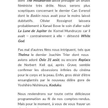
dont
The Misandrists
laisse présager un brûlot
féministe très drôle. Nous serons plus
sceptiques concernant le dernier Can Evrenol
dont le
Baskin
nous avait pour le moins laissé
dubitatifs. Olivier Rossignot laissera
probablement à Xanaé Bove le soin d’aller subir
La Lune de Jupiter
de Kornel Mundruczo car il
avait – contrairement à elle – détesté
White
God
.
Pas mal d’autres films nous intriguent, tels que
Thelma
le dernier Joachim Trier dont nous
avions adoré
Oslo 31 août
, ou encore
Replace
de Norbert Keil qui, après
Grave
, semble
confirmer les obsessions infinies du cinéma
pour le corps et la peau. Enfin, gros désir d’être
ensanglantés par le nouveau délire gore de
Yoshihiro Nishimura,
Koduku
.
Nous reviendrons sur toute cette délicieuse
programmation au fil de nos comptes-rendus.
Mais pour le moment, à vous de vous frayer un