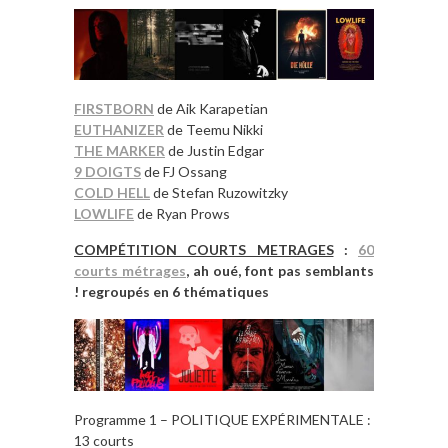
FIRSTBORN
de Aik Karapetian
EUTHANIZER
de Teemu Nikki
THE MARKER
de Justin Edgar
9 DOIGTS
de FJ Ossang
COLD HELL
de Stefan Ruzowitzky
LOWLIFE
de Ryan Prows
COMPÉTITION COURTS METRAGES
:
60
courts métrages
, ah oué, font pas semblants
! regroupés en 6 thématiques
Programme 1 – POLITIQUE EXPÉRIMENTALE :
13 courts