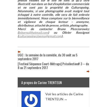
photos visibles sur le site ne sont là qu’à titre
illustratif, non dans un but d’exploitation commerciale
et ne sont pas la propriété de Culturopoing.
Néanmoins, si une photographie avait malgré tout
échappé à notre contrôle, elle sera de fait enlevée
immédiatement. Nous comptons sur la bienveillance
et vigilance de chaque lecteur – anonyme,
distributeur, attaché de presse, artiste, photographe.
Merci de contacter Bruno Piszczorowicz
(
lebornu@hotmail.com
) ou Olivier Rossignot
(
culturopoingcinema@gmail.com
).
UGC : la semaine de la comédie, du 30 août au 5
septembre 2017
[Festival Séquence Court-Métrage] Présélection# 3 – du
8 au 21 septembre 2017
A propos de Carine TRENTEUN
Voir les articles de Carine
TRENTEUN
→