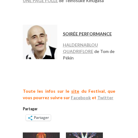
UNE PAGE FOLLE
de Teinosuke Kinugasa
*
*
SOIRÉE PERFORMANCE
HALDERNABLOU
QUADRIFLORE
de Tom de
Pékin
*
*
Toute les infos sur le
site
du Festival, que
vous pourrez suivre sur
Facebook
et
Twitter
Partager
Partager