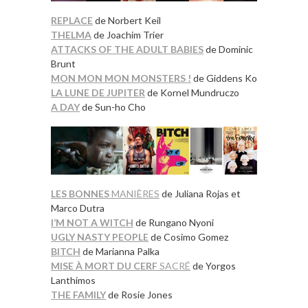
REPLACE
de Norbert Keil
THELMA
de Joachim Trier
ATTACKS OF THE ADULT BABIES
de Dominic
Brunt
MON MON MON MONSTERS !
de Giddens Ko
LA LUNE DE JUPITER
de Kornel Mundruczo
A DAY
de Sun-ho Cho
LES BONNES
MANIÈRES
de Juliana Rojas et
Marco Dutra
I’M NOT A WITCH
de Rungano Nyoni
UGLY NASTY PEOPLE
de Cosimo Gomez
BITCH
de Marianna Palka
MISE À MORT DU CERF
SACRÉ
de Yorgos
Lanthimos
THE FAMILY
de Rosie Jones