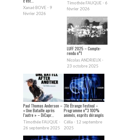
c’est...
Timothée FAUQUE
-
6
Xanaé BOVE
-
9
février 2026
février 2026
LUFF 2025 – Compte-
rendu n°1
Nicolas ANDRIEUX
-
23 octobre 2025
Paul Thomas Anderson –
31è Étrange Festival –
« Une Bataille après
Programme n°3 100%
l’autre » – DiCapr...
animés, esprits dérangés
Timothée FAUQUE
-
Célia
-
12 septembre
26 septembre 2025
2025