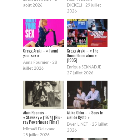
août 2026
DICKELI
-
29 juillet
2026
Gregg Araki – « I want
Gregg Araki – « The
your sex »
Doom Generation »
(1995)
Anna Fournier
-
28
Enrique SEKNADJE
-
juillet 2026
27 juillet 2026
Alain Resnais –
Akiko Ohku – « Sous le
« Stavisky » (1974) [Blu-
ciel de Kyoto »
ray Powerhouse Films]
Ewen LINET
-
25 juillet
Michaël Delavaud
-
2026
25 juillet 2026