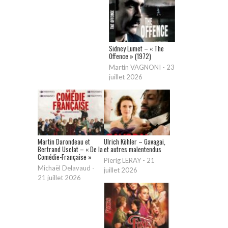
Sidney Lumet – « The
Offence » (1972)
Martin VAGNONI
-
23
juillet 2026
Martin Darondeau et
Ulrich Köhler – Gavagai,
Bertrand Usclat – « De la
et autres malentendus
Comédie-Française »
Pierig LERAY
-
21
Michaël Delavaud
-
juillet 2026
21 juillet 2026