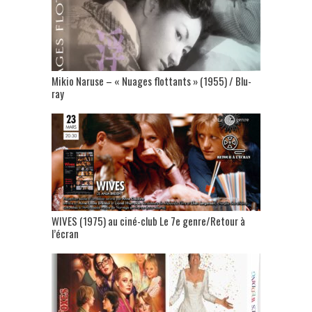
Mikio Naruse – « Nuages flottants » (1955) / Blu-
ray
WIVES (1975) au ciné-club Le 7e genre/Retour à
l’écran