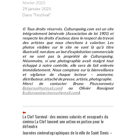
février 2025
29 janvier 2025
Dans "Festival"
© Tous droits réservés. Culturopoing.com est un site
intégralement bénévole (Association de loi 1901) et
respecte les droits d’auteur, dans le respect du travail
des artistes que nous cherchons à valoriser. Les
photos visibles sur le site ne sont là qu’à titre
illustratif, non dans un but d’exploitation commerciale
et ne sont pas la propriété de Culturopoing.
Néanmoins, si une photographie avait malgré tout
échappé à notre contrôle, elle sera de fait enlevée
immédiatement. Nous comptons sur la bienveillance
et vigilance de chaque lecteur – anonyme,
distributeur, attaché de presse, artiste, photographe.
Merci de contacter Bruno Piszczorowicz
(
lebornu@hotmail.com
) ou Olivier Rossignot
(
culturopoingcinema@gmail.com
).
La Clef Survival : des anciens salariés et occupants du
cinéma La Clef lancent une action en justice pour le
défendre
Journées cinématographiques de la ville de Saint Denis –