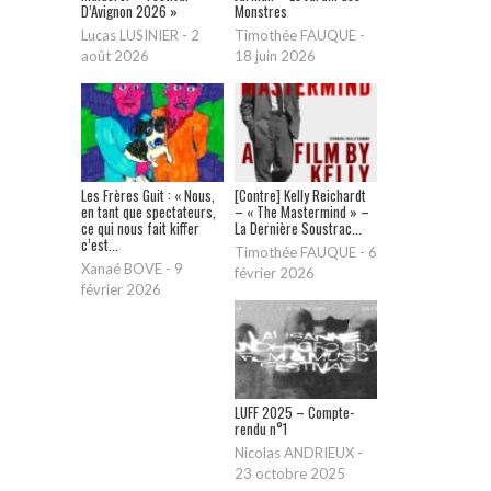
D’Avignon 2026 »
Monstres
Lucas LUSINIER
-
2
Timothée FAUQUE
-
août 2026
18 juin 2026
Les Frères Guit : « Nous,
[Contre] Kelly Reichardt
en tant que spectateurs,
– « The Mastermind » –
ce qui nous fait kiffer
La Dernière Soustrac...
c’est...
Timothée FAUQUE
-
6
Xanaé BOVE
-
9
février 2026
février 2026
LUFF 2025 – Compte-
rendu n°1
Nicolas ANDRIEUX
-
23 octobre 2025