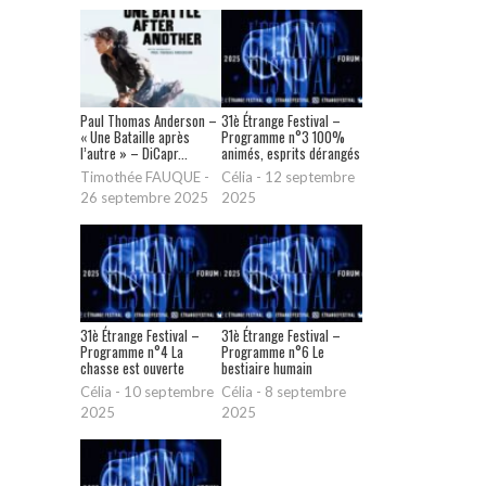
Paul Thomas Anderson –
31è Étrange Festival –
« Une Bataille après
Programme n°3 100%
l’autre » – DiCapr...
animés, esprits dérangés
Timothée FAUQUE
-
Célia
-
12 septembre
26 septembre 2025
2025
31è Étrange Festival –
31è Étrange Festival –
Programme n°4 La
Programme n°6 Le
chasse est ouverte
bestiaire humain
Célia
-
10 septembre
Célia
-
8 septembre
2025
2025