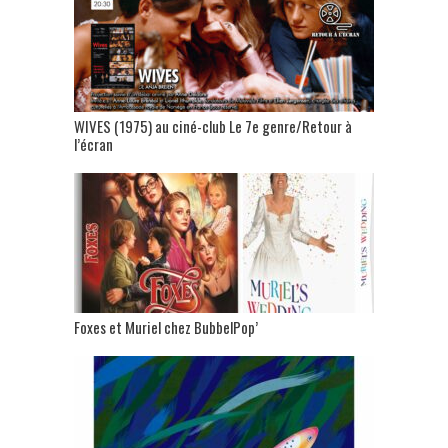
WIVES (1975) au ciné-club Le 7e genre/Retour à
l’écran
Foxes et Muriel chez BubbelPop’