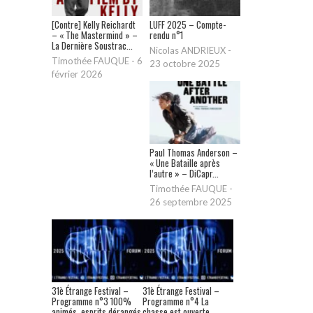
[Contre] Kelly Reichardt
LUFF 2025 – Compte-
– « The Mastermind » –
rendu n°1
La Dernière Soustrac...
Nicolas ANDRIEUX
-
Timothée FAUQUE
-
6
23 octobre 2025
février 2026
Paul Thomas Anderson –
« Une Bataille après
l’autre » – DiCapr...
Timothée FAUQUE
-
26 septembre 2025
31è Étrange Festival –
31è Étrange Festival –
Programme n°3 100%
Programme n°4 La
animés, esprits dérangés
chasse est ouverte