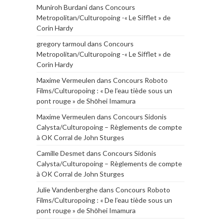
Muniroh Burdani
dans
Concours
Metropolitan/Culturopoing -« Le Sifflet » de
Corin Hardy
gregory tarmoul
dans
Concours
Metropolitan/Culturopoing -« Le Sifflet » de
Corin Hardy
Maxime Vermeulen
dans
Concours Roboto
Films/Culturopoing : « De l’eau tiède sous un
pont rouge » de Shōhei Imamura
Maxime Vermeulen
dans
Concours Sidonis
Calysta/Culturopoing – Règlements de compte
à OK Corral de John Sturges
Camille Desmet
dans
Concours Sidonis
Calysta/Culturopoing – Règlements de compte
à OK Corral de John Sturges
Julie Vandenberghe
dans
Concours Roboto
Films/Culturopoing : « De l’eau tiède sous un
pont rouge » de Shōhei Imamura