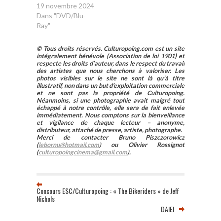
19 novembre 2024
Dans "DVD/Blu-
Ray"
© Tous droits réservés. Culturopoing.com est un site
intégralement bénévole (Association de loi 1901) et
respecte les droits d’auteur, dans le respect du travail
des artistes que nous cherchons à valoriser. Les
photos visibles sur le site ne sont là qu’à titre
illustratif, non dans un but d’exploitation commerciale
et ne sont pas la propriété de Culturopoing.
Néanmoins, si une photographie avait malgré tout
échappé à notre contrôle, elle sera de fait enlevée
immédiatement. Nous comptons sur la bienveillance
et vigilance de chaque lecteur – anonyme,
distributeur, attaché de presse, artiste, photographe.
Merci de contacter Bruno Piszczorowicz
(
lebornu@hotmail.com
) ou Olivier Rossignot
(
culturopoingcinema@gmail.com
).
Concours ESC/Culturopoing : « The Bikeriders » de Jeff
Nichols
DAIEI