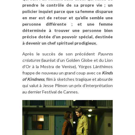
«
prendre le contrôle de sa propre vie ; un
Kinds
policier inquiet parce que sa femme disparue
of
en mer est de retour et qu’elle semble une
Kindness
personne différente ; et une femme
»
déterminée à trouver une personne bien
de
précise dotée d’un pouvoir spécial, destinée
Yorgos
à devenir un chef spirituel prodigieux.
Lanthimos
Après le succès de son précédent
Pauvres
créatures
(lauréat d’un Golden Globe et du Lion
d’Or à la Mostra de Venise), Yórgos Lánthimos
frappe de nouveau un grand coup avec ce
Kinds
of Kindness
, film à sketches tragique et absurde
qui valut à Jesse Plimon un prix d’interprétation
au dernier Festival de Cannes.