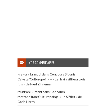
VOS COMMENTAIRES
gregory tarmoul
dans
Concours Sidonis
Calysta/Culturopoing – « Le Train sifflera trois
fois » de Fred Zinneman
Muniroh Burdani
dans
Concours
Metropolitan/Culturopoing -« Le Sifflet » de
Corin Hardy