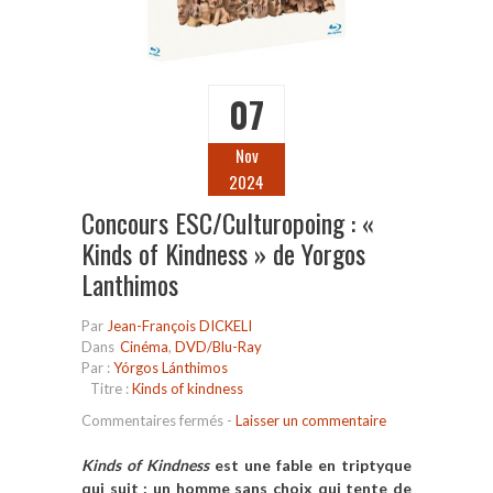
07
Nov
2024
Concours ESC/Culturopoing : «
Kinds of Kindness » de Yorgos
Lanthimos
Par
Jean-François DICKELI
Dans
Cinéma
,
DVD/Blu-Ray
Par :
Yórgos Lánthimos
Titre :
Kinds of kindness
sur
Commentaires fermés
-
Laisser un commentaire
Concours
ESC/Culturopoing
Kinds of Kindness
est une fable en triptyque
:
qui suit : un homme sans choix qui tente de