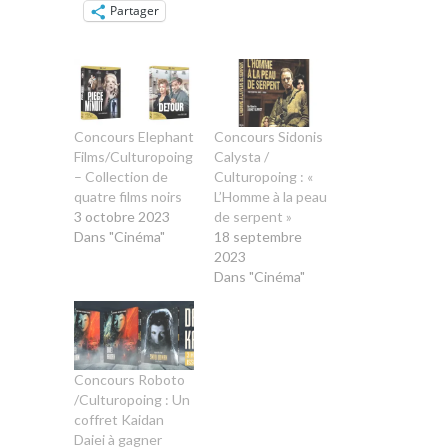
Partager
Concours Elephant
Concours Sidonis
Films/Culturopoing
Calysta /
– Collection de
Culturopoing : «
quatre films noirs
L’Homme à la peau
3 octobre 2023
de serpent »
Dans "Cinéma"
18 septembre
2023
Dans "Cinéma"
Concours Roboto
/Culturopoing : Un
coffret Kaidan
Daiei à gagner