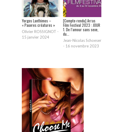
Yorgos Lanthimos –
[Compte-rendu] Arras
« Pauvres créatures »
Film Festival 2023 : JOUR
1. De l’amour sans sexe,
Olivier ROSSIGNOT
-
du...
15 janvier 2024
Jean-Nicolas Schoeser
-
16 novembre 2023