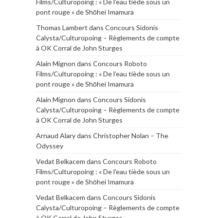
Films/Culturopoing : « De l’eau tiède sous un
pont rouge » de Shōhei Imamura
Thomas Lambert
dans
Concours Sidonis
Calysta/Culturopoing – Règlements de compte
à OK Corral de John Sturges
Alain Mignon
dans
Concours Roboto
Films/Culturopoing : « De l’eau tiède sous un
pont rouge » de Shōhei Imamura
Alain Mignon
dans
Concours Sidonis
Calysta/Culturopoing – Règlements de compte
à OK Corral de John Sturges
Arnaud Alary
dans
Christopher Nolan – The
Odyssey
Vedat Belkacem
dans
Concours Roboto
Films/Culturopoing : « De l’eau tiède sous un
pont rouge » de Shōhei Imamura
Vedat Belkacem
dans
Concours Sidonis
Calysta/Culturopoing – Règlements de compte
à OK Corral de John Sturges