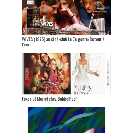
WIVES (1975) au ciné-club Le 7e genre/Retour à
l’écran
Foxes et Muriel chez BubbelPop’