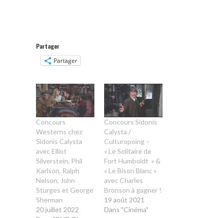
Partager
Partager
Concours
Concours Sidonis
Westerns chez
Calysta /
Sidonis Calysta
Culturopoing –
avec Elliot
« Le Solitaire de
Silverstein, Phil
Fort Humboldt » &
Karlson, Ralph
« Le Bison Blanc »
Nelson, John
avec Charles
Sturges et George
Bronson à gagner !
Sherman
19 août 2021
20 juillet 2022
Dans "Cinéma"