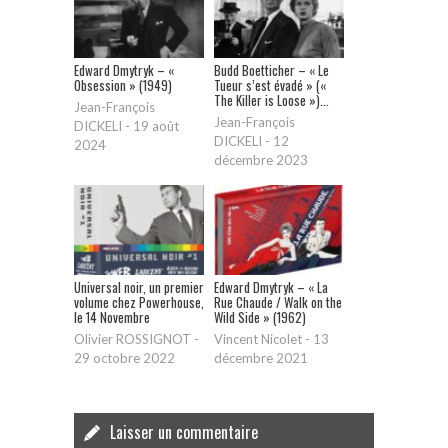
Edward Dmytryk – «
Budd Boetticher – « Le
Obsession » (1949)
Tueur s’est évadé » («
The Killer is Loose »)...
Jean-François
Jean-François
DICKELI
-
19 août
DICKELI
-
12
2024
décembre 2023
Universal noir, un premier
Edward Dmytryk – « La
volume chez Powerhouse,
Rue Chaude / Walk on the
le 14 Novembre
Wild Side » (1962)
Olivier ROSSIGNOT
-
Vincent Nicolet
-
13
29 octobre 2022
décembre 2021
Laisser un commentaire