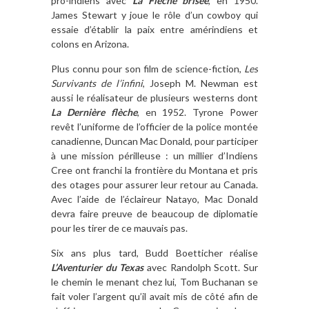
pro-indiens avec
La Flèche brisée
, en 1950.
James Stewart y joue le rôle d’un cowboy qui
essaie d’établir la paix entre amérindiens et
colons en Arizona.
Plus connu pour son film de science-fiction,
Les
Survivants de l’infini
, Joseph M. Newman est
aussi le réalisateur de plusieurs westerns dont
La Dernière flèche
, en 1952. Tyrone Power
revêt l’uniforme de l’officier de la police montée
canadienne, Duncan Mac Donald, pour participer
à une mission périlleuse : un millier d’Indiens
Cree ont franchi la frontière du Montana et pris
des otages pour assurer leur retour au Canada.
Avec l’aide de l’éclaireur Natayo, Mac Donald
devra faire preuve de beaucoup de diplomatie
pour les tirer de ce mauvais pas.
Six ans plus tard, Budd Boetticher réalise
L’Aventurier du Texas
avec Randolph Scott. Sur
le chemin le menant chez lui, Tom Buchanan se
fait voler l’argent qu’il avait mis de côté afin de