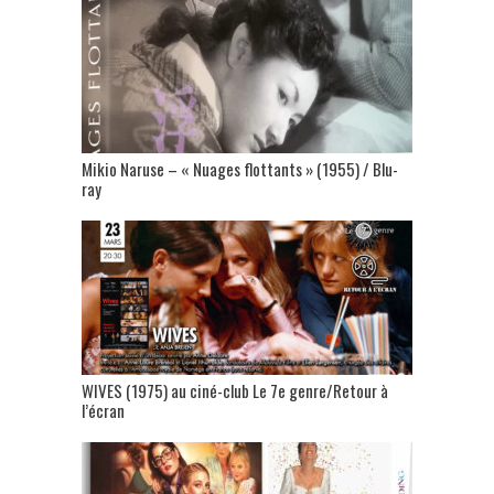
Mikio Naruse – « Nuages flottants » (1955) / Blu-
ray
WIVES (1975) au ciné-club Le 7e genre/Retour à
l’écran