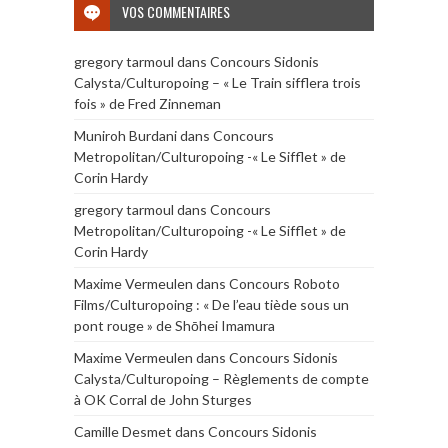
VOS COMMENTAIRES
gregory tarmoul
dans
Concours Sidonis
Calysta/Culturopoing – « Le Train sifflera trois
fois » de Fred Zinneman
Muniroh Burdani
dans
Concours
Metropolitan/Culturopoing -« Le Sifflet » de
Corin Hardy
gregory tarmoul
dans
Concours
Metropolitan/Culturopoing -« Le Sifflet » de
Corin Hardy
Maxime Vermeulen
dans
Concours Roboto
Films/Culturopoing : « De l’eau tiède sous un
pont rouge » de Shōhei Imamura
Maxime Vermeulen
dans
Concours Sidonis
Calysta/Culturopoing – Règlements de compte
à OK Corral de John Sturges
Camille Desmet
dans
Concours Sidonis