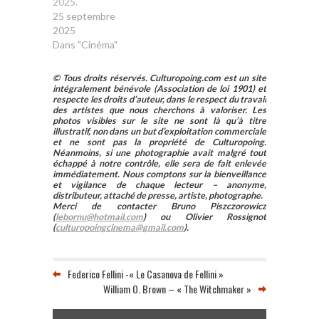
2025.
25 septembre
2025
Dans "Cinéma"
© Tous droits réservés. Culturopoing.com est un site
intégralement bénévole (Association de loi 1901) et
respecte les droits d’auteur, dans le respect du travail
des artistes que nous cherchons à valoriser. Les
photos visibles sur le site ne sont là qu’à titre
illustratif, non dans un but d’exploitation commerciale
et ne sont pas la propriété de Culturopoing.
Néanmoins, si une photographie avait malgré tout
échappé à notre contrôle, elle sera de fait enlevée
immédiatement. Nous comptons sur la bienveillance
et vigilance de chaque lecteur – anonyme,
distributeur, attaché de presse, artiste, photographe.
Merci de contacter Bruno Piszczorowicz
(
lebornu@hotmail.com
) ou Olivier Rossignot
(
culturopoingcinema@gmail.com
).
Federico Fellini -« Le Casanova de Fellini »
William O. Brown – « The Witchmaker »