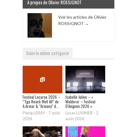
A propos de Olivier ROSSIGNOT
Voir les articles de Olivier
ROSSIGNOT
→
Dans la même catégorie
Festival Locarno 2026 –
Isabelle Julien – «
“’Ego Reach Well All” de
Maldoror – Festival
A.Armar & “Armony” d...
D’Avignon 2026 »
Pierig LERAY
-
7 août
Lucas LUSINIER
-
2
2026
août 2026