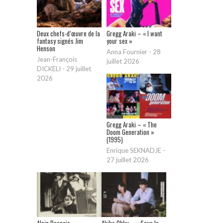
Deux chefs-d’œuvre de la
Gregg Araki – « I want
fantasy signés Jim
your sex »
Henson
Anna Fournier
-
28
Jean-François
juillet 2026
DICKELI
-
29 juillet
2026
Gregg Araki – « The
Doom Generation »
(1995)
Enrique SEKNADJE
-
27 juillet 2026