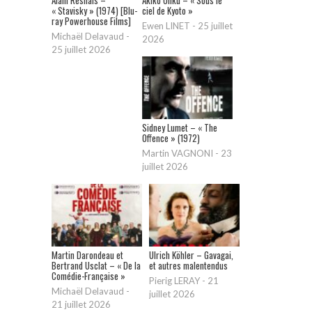
Alain Resnais –
Akiko Ohku – « Sous le
« Stavisky » (1974) [Blu-
ciel de Kyoto »
ray Powerhouse Films]
Ewen LINET
-
25 juillet
Michaël Delavaud
-
2026
25 juillet 2026
Sidney Lumet – « The
Offence » (1972)
Martin VAGNONI
-
23
juillet 2026
Martin Darondeau et
Ulrich Köhler – Gavagai,
Bertrand Usclat – « De la
et autres malentendus
Comédie-Française »
Pierig LERAY
-
21
Michaël Delavaud
-
juillet 2026
21 juillet 2026