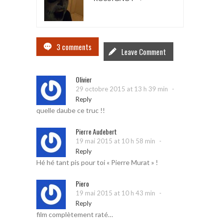
3 comments
Leave Comment
Olivier
-
29 octobre 2015 at 13 h 39 min
Reply
quelle daube ce truc !!
Pierre Audebert
-
19 mai 2015 at 10 h 58 min
Reply
Hé hé tant pis pour toi « Pierre Murat » !
Piero
-
19 mai 2015 at 10 h 43 min
Reply
film complètement raté…