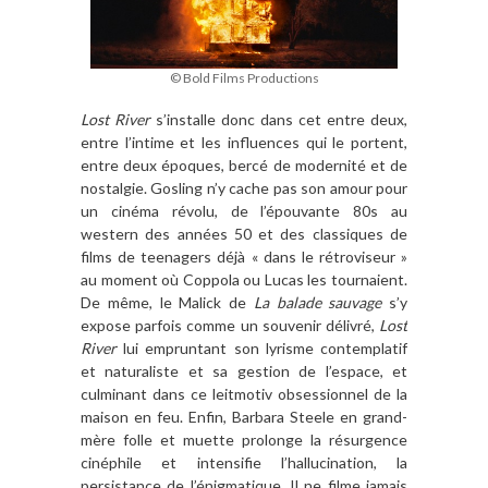
© Bold Films Productions
Lost River
s’installe donc dans cet entre deux,
entre l’intime et les influences qui le portent,
entre deux époques, bercé de modernité et de
nostalgie. Gosling n’y cache pas son amour pour
un cinéma révolu, de l’épouvante 80s au
western des années 50 et des classiques de
films de teenagers déjà « dans le rétroviseur »
au moment où Coppola ou Lucas les tournaient.
De même, le Malick de
La balade sauvage
s’y
expose parfois comme un souvenir délivré,
Lost
River
lui empruntant son lyrisme contemplatif
et naturaliste et sa gestion de l’espace, et
culminant dans ce leitmotiv obsessionnel de la
maison en feu. Enfin, Barbara Steele en grand-
mère folle et muette prolonge la résurgence
cinéphile et intensifie l’hallucination, la
persistance de l’énigmatique. Il ne filme jamais