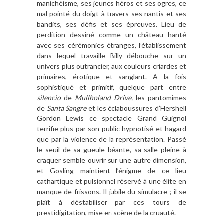
manichéisme, ses jeunes héros et ses ogres, ce
mal pointé du doigt à travers ses nantis et ses
bandits, ses défis et ses épreuves. Lieu de
perdition dessiné comme un château hanté
avec ses cérémonies étranges, l’établissement
dans lequel travaille Billy débouche sur un
univers plus outrancier, aux couleurs criardes et
primaires, érotique et sanglant. A la fois
sophistiqué et primitif, quelque part entre
silencio
de
Mullholand Drive,
les pantomimes
de
Santa Sangre
et les éclaboussures d’Hershell
Gordon Lewis ce spectacle Grand Guignol
terrifie plus par son public hypnotisé et hagard
que par la violence de la représentation. Passé
le seuil de sa gueule béante, sa salle pleine à
craquer semble ouvrir sur une autre dimension,
et Gosling maintient l’énigme de ce lieu
cathartique et pulsionnel réservé à une élite en
manque de frissons. Il jubile du simulacre ; il se
plaît à déstabiliser par ces tours de
prestidigitation, mise en scène de la cruauté.