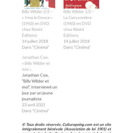
Billy Wilder 2/2 –
Billy Wilder 1/2 –
« Irma la Douce »
La Garçonnière
(1963) en DVD
(1960) en DVD
chez Rimini
chez Rimini
Éditions
Éditions
14 juillet 2018
14 juillet 2018
Dans "Cinéma"
Dans "Cinéma"
Jonathan Coe,
« Billy Wilder et
moi ».
Jonathan Coe,
"Billy Wilder et
moi". Interviewé un
jour par un jeune
journaliste
allemand au sujet
23 avril 2021
de son roman The
Dans "Cinéma"
House of Sleep,
Coe disserte sur la
© Tous droits réservés. Culturopoing.com est un site
grande tradition de
intégralement bénévole (Association de loi 1901) et