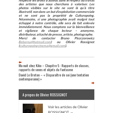
respecte les droits d’auteur, dans le respect du travail
l’humour dans la
des artistes que nous cherchons à valoriser. Les
littérature
photos visibles sur le site ne sont là qu’à titre
anglaise, dans
illustratif, non dans un but d’exploitation commerciale
et ne sont pas la propriété de Culturopoing.
laquelle il pense
Néanmoins, si une photographie avait malgré tout
s'inscrire. Malgré
échappé à notre contrôle, elle sera de fait enlevée
l’apathie et le
immédiatement. Nous comptons sur la bienveillance
et vigilance de chaque lecteur – anonyme,
désinterêt
distributeur, attaché de presse, artiste, photographe.
évidents de son
Merci de contacter Bruno Piszczorowicz
interlocuteur, il…
(
lebornu@hotmail.com
) ou Olivier Rossignot
(
culturopoingcinema@gmail.com
).
Ma nuit chez Kiko – Chapitre 5 : Rapports de classes,
rapports de sexes et objets du fantasme
David Le Breton – « Disparaître de soi (une tentation
contemporaine) »
A propos de Olivier ROSSIGNOT
Voir les articles de Olivier
ROSSIGNOT
→