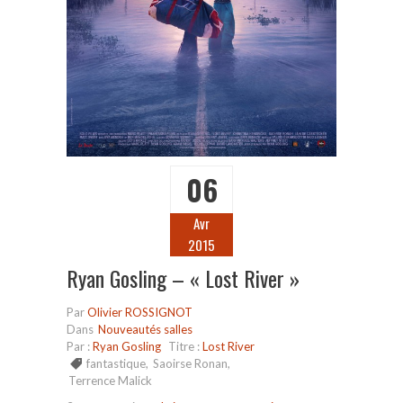
06
Avr
2015
Ryan Gosling – « Lost River »
Par
Olivier ROSSIGNOT
Dans
Nouveautés salles
Par :
Ryan Gosling
Titre :
Lost River
fantastique
,
Saoirse Ronan
,
Terrence Malick