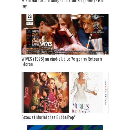
Mikio Naruse – « Nuages flottants » (1955) / Blu-
ray
WIVES (1975) au ciné-club Le 7e genre/Retour à
l’écran
Foxes et Muriel chez BubbelPop’