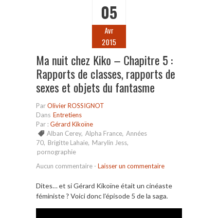
05
Avr
2015
Ma nuit chez Kiko – Chapitre 5 :
Rapports de classes, rapports de
sexes et objets du fantasme
Par
Olivier ROSSIGNOT
Dans
Entretiens
Par :
Gérard Kikoïne
Alban Cerey
,
Alpha France
,
Années
70
,
Brigitte Lahaie
,
Marylin Jess
,
pornographie
Aucun commentaire
-
Laisser un commentaire
Dites… et si Gérard Kikoïne était un cinéaste
féministe ? Voici donc l’épisode 5 de la saga.