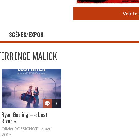
Voir to
SCÈNES/EXPOS
TERRENCE MALICK
3
Ryan Gosling – « Lost
River »
Olivier ROSSIGNOT
-
6 avril
2015