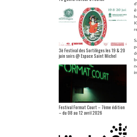
d
ê
h
K
r
S
p
3è Festival des Sortilèges les 19 & 20
d
juin soirs @ Espace Saint Michel
b
n
i
Festival Format Court – 7ème édition
– du 08 au 12 avril 2026