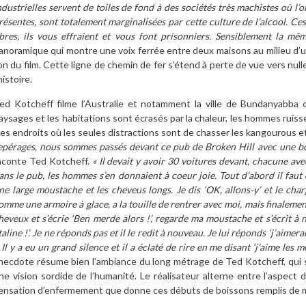
ndustrielles servent de toiles de fond à des sociétés très machistes où l’o
résentes, sont totalement marginalisées par cette culture de l’alcool. C
ibres, ils vous effraient et vous font prisonniers. Sensiblement la 
anoramique qui montre une voix ferrée entre deux maisons au milieu d
on du film. Cette ligne de chemin de fer s’étend à perte de vue vers nu
’histoire.
ed Kotcheff filme l’Australie et notamment la ville de Bundanyabba 
aysages et les habitations sont écrasés par la chaleur, les hommes ruiss
es endroits où les seules distractions sont de chasser les kangourous et d
epérages, nous sommes passés devant ce pub de Broken Hill avec une bo
aconte Ted Kotcheff.
« Il devait y avoir 30 voitures devant, chacune ave
ans le pub, les hommes s’en donnaient à coeur joie. Tout d’abord il faut 
ne large moustache et les cheveus longs. Je dis ‘OK, allons-y’ et le cha
omme une armoire à glace, a la touille de rentrer avec moi, mais finalement
heveux et s’écrie ‘Ben merde alors !’, regarde ma moustache et s’écrit à n
taline !’. Je ne réponds pas et il le redit à nouveau. Je lui réponds ‘j’aimer
’ Il y a eu un grand silence et il a éclaté de rire en me disant ‘j’aime les m
necdote résume bien l’ambiance du long métrage de Ted Kotcheff, qui se
ne vision sordide de l’humanité. Le réalisateur alterne entre l’aspect
ensation d’enfermement que donne ces débuts de boissons remplis de 