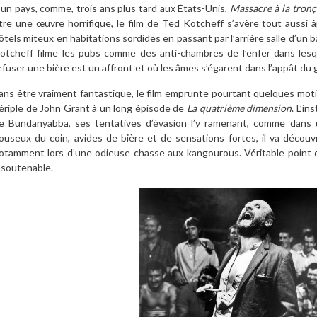
’un pays, comme, trois ans plus tard aux États-Unis,
Massacre à la tron
tre une œuvre horrifique, le film de Ted Kotcheff s’avère tout aussi 
ôtels miteux en habitations sordides en passant par l’arrière salle d’un 
otcheff filme les pubs comme des anti-chambres de l’enfer dans lesqu
efuser une bière est un affront et où les âmes s’égarent dans l’appât du 
ans être vraiment fantastique, le film emprunte pourtant quelques motif
ériple de John Grant à un long épisode de
La quatrième dimension
. L’in
e Bundanyabba, ses tentatives d’évasion l’y ramenant, comme dans 
ouseux du coin, avides de bière et de sensations fortes, il va découvr
otamment lors d’une odieuse chasse aux kangourous. Véritable point d
nsoutenable.