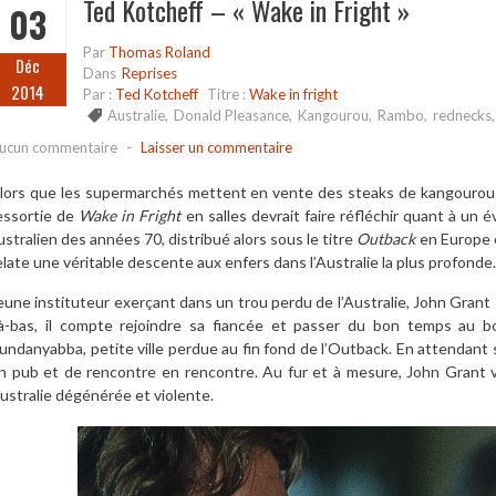
Ted Kotcheff – « Wake in Fright »
03
Par
Thomas Roland
Déc
Dans
Reprises
2014
Par :
Ted Kotcheff
Titre :
Wake in fright
Australie
,
Donald Pleasance
,
Kangourou
,
Rambo
,
rednecks
ucun commentaire
-
Laisser un commentaire
lors que les supermarchés mettent en vente des steaks de kangourous à
essortie de
Wake in Fright
en salles devrait faire réfléchir quant à un 
ustralien des années 70, distribué alors sous le titre
Outback
en Europe e
elate une véritable descente aux enfers dans l’Australie la plus profonde.
eune instituteur exerçant dans un trou perdu de l’Australie, John Grant 
à-bas, il compte rejoindre sa fiancée et passer du bon temps au b
undanyabba, petite ville perdue au fin fond de l’Outback. En attendant 
n pub et de rencontre en rencontre. Au fur et à mesure, John Grant v
ustralie dégénérée et violente.