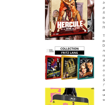
i
p
l
p
t
l
T
p
D
r
r
d
u
c
c
S
!
a
u
s