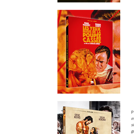
P
m
s
g