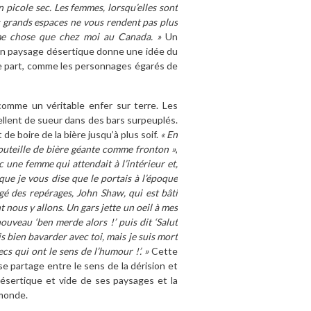
n picole sec. Les femmes, lorsqu’elles sont
es grands espaces ne vous rendent pas plus
même chose que chez moi au Canada. »
Un
’un paysage désertique donne une idée du
lle part, comme les personnages égarés de
comme un véritable enfer sur terre. Les
ellent de sueur dans des bars surpeuplés.
e boire de la bière jusqu’à plus soif.
« En
uteille de bière géante comme fronton »
,
c une femme qui attendait à l’intérieur et,
que je vous dise que le portais à l’époque
rgé des repérages, John Shaw, qui est bâti
 nous y allons. Un gars jette un oeil à mes
ouveau ‘ben merde alors !’ puis dit ‘Salut
ais bien bavarder avec toi, mais je suis mort
ecs qui ont le sens de l’humour !’. »
Cette
 partage entre le sens de la dérision et
 désertique et vide de ses paysages et la
monde.